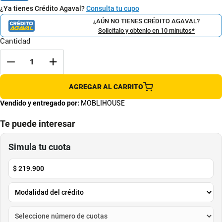
¿Ya tienes Crédito Agaval?
Consulta tu cupo
¿AÚN NO TIENES CRÉDITO AGAVAL?
Solicítalo y obtenlo en 10 minutos*
Cantidad
AGREGAR AL CARRITO
Vendido y entregado por:
MOBLIHOUSE
Te puede interesar
Silla De Comedor Terciopelo Bilbao
Silla para comedor Yumia beige
Rosa
80x60x54
MOBLIHOUSE
Ambiente Living
$
500
.
000
$
348
.
000
$
1
.
299
.
000
-
30
%
Cuota de Referencia*
Cuota de Referencia*
quincenas de
quincenas de