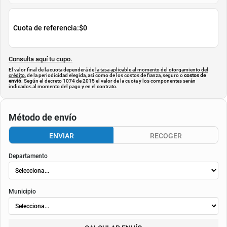
AGREGAR
AGREGAR
Simula tu cuota
$
219.900
Cuota de referencia:
$0
Consulta aquí tu cupo.
El valor final de la cuota dependerá de
la tasa aplicable al momento del otorgamiento del
crédito
, de la periodicidad elegida, así como de los costos de fianza, seguro o
costos de
envió
. Según el decreto 1074 de 2015 el valor de la cuota y los componentes serán
indicados al momento del pago y en el contrato.