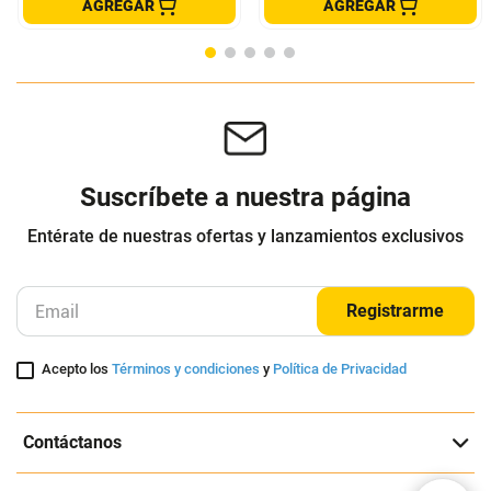
Silla bar Sahara gris 79x50x49
Silla de Barra Milano Tapizada
Negro
Ambiente Living
Ekonomodo Colombia
$
699
.
900
$
319
.
900
-
54
%
Cuota de Referencia*
$
1
.
199
.
000
quincenas de
Cuota de Referencia*
Envió Gratis
quincenas de
AGREGAR
AGREGAR
Suscríbete a nuestra página
Entérate de nuestras ofertas y lanzamientos exclusivos