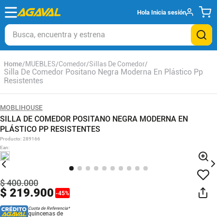
Hola
Inicia sesión
Busca, encuentra y estrena
MUEBLES
Comedor
Sillas De Comedor
Silla De Comedor Positano Negra Moderna En Plástico Pp
Resistentes
MOBLIHOUSE
SILLA DE COMEDOR POSITANO NEGRA MODERNA EN
PLÁSTICO PP RESISTENTES
Producto
:
289166
Ean
:
$
400
.
000
$
219
.
900
-
45
%
Cuota de Referencia*
quincenas de