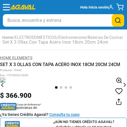
Hola
Inicia sesión
Busca, encuentra y estrena
ELECTRODOMESTICOS
Electromenores
Baterias De Cocina
Set X 3 Ollas Con Tapa Acero Inox 18cm 20cm 24cm
HOME ELEMENTS
SET X 3 OLLAS CON TAPA ACERO INOX 18CM 20CM 24CM
Producto
:
70442
Ean
:
7707855210655
$
366
.
900
Cuota de Referencia*
quincenas de
¿Ya tienes Crédito Agaval?
Consulta tu cupo
¿AÚN NO TIENES CRÉDITO AGAVAL?