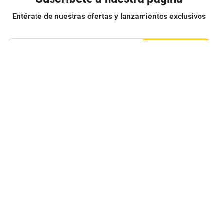
Entérate de nuestras ofertas y lanzamientos exclusivos
Registrarme
Acepto los
Términos y condiciones
y
Política de Privacidad
Contáctanos
Sobre Agaval
Servicio al cliente
Legales