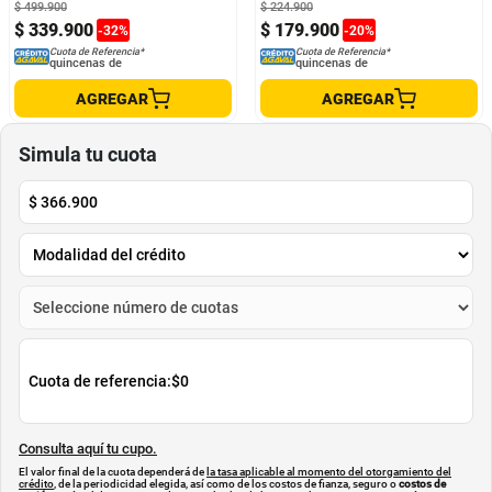
$
499
.
900
$
224
.
900
$
339
.
900
$
179
.
900
-
32
%
-
20
%
Cuota de Referencia*
Cuota de Referencia*
quincenas de
quincenas de
AGREGAR
AGREGAR
Simula tu cuota
$
366.900
Cuota de referencia:
$0
Consulta aquí tu cupo.
El valor final de la cuota dependerá de
la tasa aplicable al momento del otorgamiento del
crédito
, de la periodicidad elegida, así como de los costos de fianza, seguro o
costos de