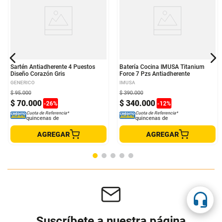
Sartén Antiadherente 4 Puestos
Batería Cocina IMUSA Titanium
Diseño Corazón Gris
Force 7 Pzs Antiadherente
GENERICO
IMUSA
$
95
.
000
$
390
.
000
$
70
.
000
$
340
.
000
-
26
%
-
12
%
Cuota de Referencia*
Cuota de Referencia*
quincenas de
quincenas de
AGREGAR
AGREGAR
Suscríbete a nuestra página