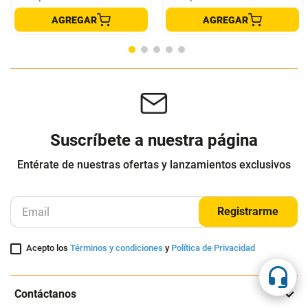
Plato mediano Frutal 20cm set x4
Set de cuchillos para queso Bois 3
piezas
Ambiente Gourmet
Ambiente Gourmet
$
119
.
950
$
49
.
950
Cuota de Referencia*
Cuota de Referencia*
quincenas de
quincenas de
AGREGAR
AGREGAR
Suscríbete a nuestra página