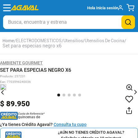
Hola
Inicia sesión
Busca, encuentra y estrena
ELECTRODOMESTICOS
Utensilios
Utensilios De Cocina
Set para especias negro x6
AMBIENTE GOURMET
SET PARA ESPECIAS NEGRO X6
Producto
:
257231
Ean
:
7703596240036
$
89
.
950
Cuota de Referencia*
quincenas de
¿Ya tienes Crédito Agaval?
Consulta tu cupo
¿AÚN NO TIENES CRÉDITO AGAVAL?