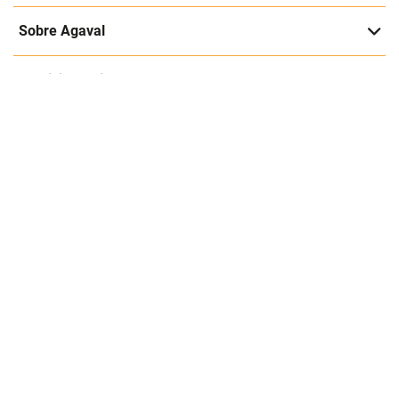
Entérate de nuestras ofertas y lanzamientos exclusivos
Registrarme
Acepto los
Términos y condiciones
y
Política de Privacidad
Contáctanos
Sobre Agaval
Servicio al cliente
Legales