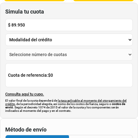
$
10
.
300
$
119
.
950
Cuota de Referencia*
Cuota de Referencia*
quincenas de
quincenas de
AGREGAR
AGREGAR
Simula tu cuota
$
89.950
Cuota de referencia:
$0
Consulta aquí tu cupo.
El valor final de la cuota dependerá de
la tasa aplicable al momento del otorgamiento del
crédito
, de la periodicidad elegida, así como de los costos de fianza, seguro o
costos de