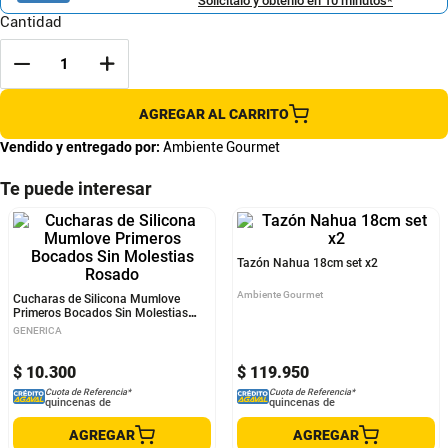
Solicítalo y obtenlo en 10 minutos*
Cantidad
AGREGAR AL CARRITO
Vendido y entregado por:
Ambiente Gourmet
Te puede interesar
Cucharas de Silicona Mumlove
Tazón Nahua 18cm set x2
Primeros Bocados Sin Molestias
Rosado
GENERICA
Ambiente Gourmet