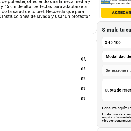
de poliéster, ofreciendo una firmeza media y
Cuota de Referencia*
Cuota de Referencia*
Cuota de Referen
quincenas de
quincenas de
quincenas de
 45 cm de alto, perfectas para adaptarse a
ndo la salud de tu piel. Recuerda que para
AGREGAR
AGREGAR
AGREGA
 instrucciones de lavado y usar un protector
Simula tu c
$
45.100
0%
0%
0%
0%
Cuota de refe
0%
Consulta aquí tu 
El valor final de la c
elegida, así como de l
y los componentes ser