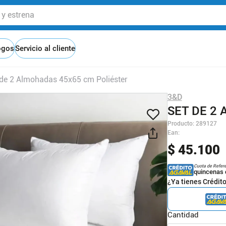
 estrena
ogos
Servicio al cliente
 de 2 Almohadas 45x65 cm Poliéster
3&D
SET DE 2
Producto
:
289127
Ean
:
$
45
.
100
Cuota de Refer
quincenas 
¿Ya tienes Crédit
Cantidad