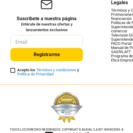
Legales
Términos y 
Promociones 
Suscríbete a nuestra página
financiación
Políticas de 
Entérate de nuestras ofertas y
Superintende
lanzamientos exclusivos
comercio
Televisión Di
Superintend
PACO Portal
Manual de Pr
SAGRILAFT
Registrarme
Programa de
Ética Empres
Acepto los
Términos y condiciones
y
Política de Privacidad
TODOS LOS DERECHOS RESERVADOS. COPYRIGHT © AGAVAL S.A NIT: 890903995-8