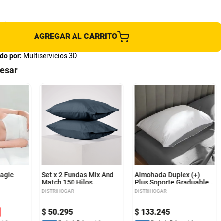
AGREGAR AL CARRITO
do por:
Multiservicios 3D
resar
agic
Set x 2 Fundas Mix And
Almohada Duplex (+)
Match 150 Hilos
Plus Soporte Graduable
Polialgodón Azul
Algodón 50 x 70 cm
DISTRIHOGAR
DISTRIHOGAR
$
50
.
295
$
133
.
245
%