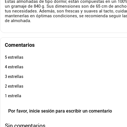
Estas almohadas de tipo dormir, están compuestas en un 100% 
Cuota de Referencia*
quincenas de
un gramaje de 840 g. Sus dimensiones son de 65 cm de ancho y
tus necesidades. Además, son frescas y suaves al tacto, cuida
AGREGAR
mantenerlas en óptimas condiciones, se recomienda seguir las
de almohada.
Comentarios
5 estrellas
4 estrellas
3 estrellas
2 estrellas
1 estrella
Por favor, inicie sesión para escribir un comentario
Sin comentarios.