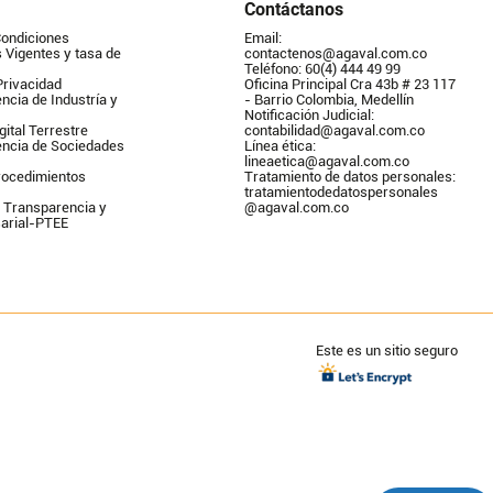
Contáctanos
Condiciones
Email: 
Vigentes y tasa de 
contactenos@agaval.com.co
Teléfono: 60(4) 444 49 99
Privacidad
Oficina Principal Cra 43b # 23 117 
ncia de Industría y 
- Barrio Colombia, Medellín
Notificación Judicial: 
gital Terrestre
contabilidad@agaval.com.co
encia de Sociedades
Línea ética: 
lineaetica@agaval.com.co 
ocedimientos 
Tratamiento de datos personales: 
tratamientodedatospersonales        
 Transparencia y 
@agaval.com.co
arial-PTEE
Este es un sitio seguro