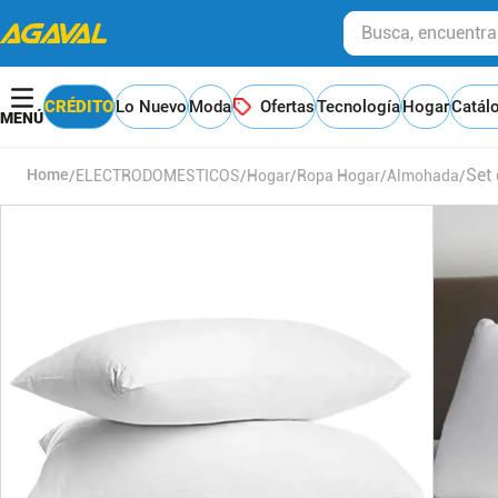
Busca, encuentra y
CRÉDITO
Lo Nuevo
Moda
Ofertas
Tecnología
Hogar
Catál
Set
ELECTRODOMESTICOS
Hogar
Ropa Hogar
Almohada