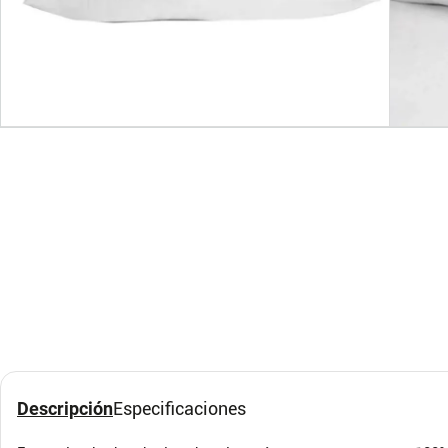
Set de 2 Almohadas
Set 
45x65 cm Poliéster
Blan
3&D
Sologa
Descripción
Especificaciones
$
45
.
100
$
26