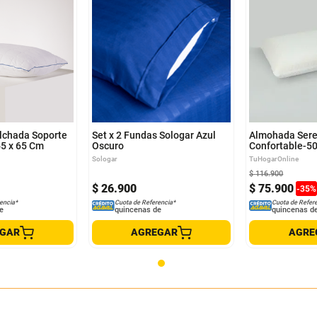
lchada Soporte
Set x 2 Fundas Sologar Azul
Almohada Sere
5 x 65 Cm
Oscuro
Confortable-50
Sologar
TuHogarOnline
$
116
.
900
$
26
.
900
$
75
.
900
-
35
%
encia*
Cuota de Referencia*
Cuota de Refer
e
quincenas de
quincenas d
EGAR
AGREGAR
AGRE