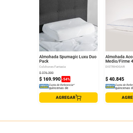
Almohada Spumagic Luxu Duo
Almohada Aco
Pack
Medio/Firme 4
Colchones Fantasia
DISTRIHOGAR
$
376
.
300
$
169
.
990
$
40
.
845
-
54
%
Cuota de Referencia*
Cuota de Refer
quincenas de
quincenas d
AGREGAR
AGR