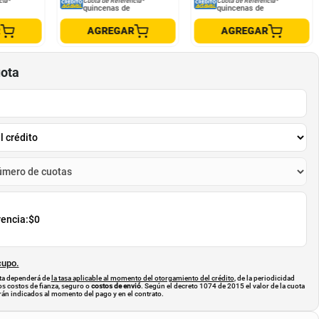
cia*
Cuota de Referencia*
Cuota de Referencia*
quincenas de
quincenas de
R
AGREGAR
AGREGAR
uota
rencia:
$0
cupo.
uota dependerá de
la tasa aplicable al momento del otorgamiento del crédito
, de la periodicidad
os costos de fianza, seguro o
costos de envió
. Según el decreto 1074 de 2015 el valor de la cuota
án indicados al momento del pago y en el contrato.