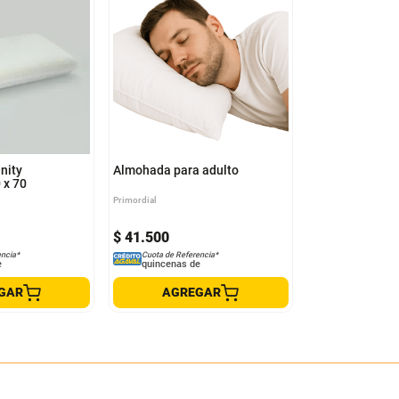
nity
Almohada para adulto
 x 70
Primordial
$
41
.
500
encia*
Cuota de Referencia*
e
quincenas de
GAR
AGREGAR