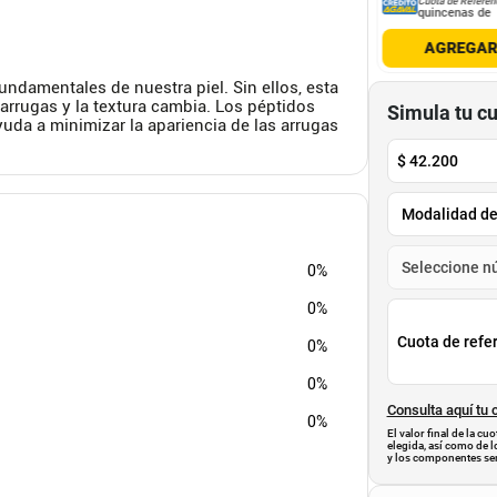
Cuota de Referencia*
Cuota de Referencia*
Cuota de Referen
quincenas de
quincenas de
quincenas de
AGREGAR
AGREGAR
AGREGA
ndamentales de nuestra piel. Sin ellos, esta
arrugas y la textura cambia. Los péptidos
Simula tu c
uda a minimizar la apariencia de las arrugas
$
42.200
0%
0%
Cuota de refe
0%
0%
Consulta aquí tu 
0%
El valor final de la c
elegida, así como de l
y los componentes ser