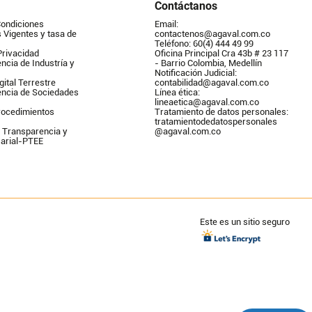
Contáctanos
Condiciones
Email: 
Vigentes y tasa de 
contactenos@agaval.com.co
Teléfono: 60(4) 444 49 99
Privacidad
Oficina Principal Cra 43b # 23 117 
ncia de Industría y 
- Barrio Colombia, Medellín
Notificación Judicial: 
gital Terrestre
contabilidad@agaval.com.co
encia de Sociedades
Línea ética: 
lineaetica@agaval.com.co 
ocedimientos 
Tratamiento de datos personales: 
tratamientodedatospersonales        
 Transparencia y 
@agaval.com.co
arial-PTEE
Este es un sitio seguro