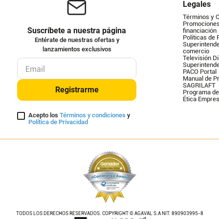
Legales
Términos y 
Promociones 
Suscríbete a nuestra página
financiación
Políticas de 
Entérate de nuestras ofertas y
Superintende
lanzamientos exclusivos
comercio
Televisión Di
Superintend
PACO Portal
Manual de Pr
SAGRILAFT
Registrarme
Programa de
Ética Empres
Acepto los
Términos y condiciones
y
Política de Privacidad
TODOS LOS DERECHOS RESERVADOS. COPYRIGHT © AGAVAL S.A NIT: 890903995-8