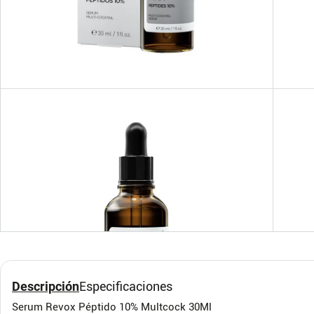
Gotas Faciales Vitú
Zens
Cannabis 50ml
Vitú
Zensia
Descripción
Especificaciones
$
24
.
900
$
95
Serum Revox Péptido 10% Multcock 30Ml