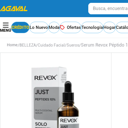
Busca, encuentra y
CRÉDITO
Lo Nuevo
Moda
Ofertas
Tecnología
Hogar
Catál
Serum Revox Péptido 
BELLEZA
Cuidado Facial
Sueros