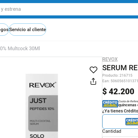
 estrena
ogos
Servicio al cliente
10% Multcock 30Ml
REVOX
SERUM RE
Producto
:
216715
Ean
:
506056510137
$
42
.
200
Cuota de Refer
quincenas 
¿Ya tienes Crédit
Cantidad