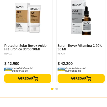
Protector Solar Revox Ácido
Serum Revox Vitamina C 20%
Hialurónico Spf50 30Ml
30 Ml
REVOX
REVOX
$
42
.
900
$
42
.
200
Cuota de Referencia*
Cuota de Referencia*
quincenas de
quincenas de
AGREGAR
AGREGAR