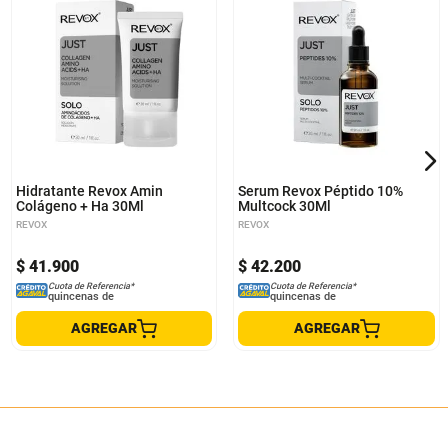
Hidratante Revox Amin
Serum Revox Péptido 10%
Colágeno + Ha 30Ml
Multcock 30Ml
REVOX
REVOX
$
41
.
900
$
42
.
200
Cuota de Referencia*
Cuota de Referencia*
quincenas de
quincenas de
AGREGAR
AGREGAR