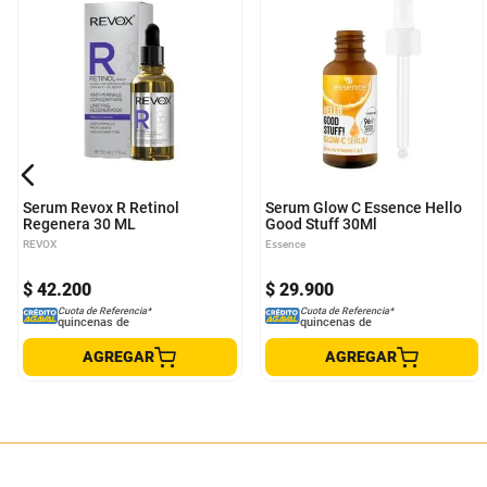
Serum Revox R Retinol
Serum Glow C Essence Hello
Regenera 30 ML
Good Stuff 30Ml
REVOX
Essence
$
42
.
200
$
29
.
900
Cuota de Referencia*
Cuota de Referencia*
quincenas de
quincenas de
AGREGAR
AGREGAR