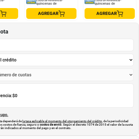
cia*
Cuota de Referencia*
Cuota de Referencia*
quincenas de
quincenas de
R
AGREGAR
AGREGAR
uota
rencia:
$0
cupo.
uota dependerá de
la tasa aplicable al momento del otorgamiento del crédito
, de la periodicidad
os costos de fianza, seguro o
costos de envió
. Según el decreto 1074 de 2015 el valor de la cuota
án indicados al momento del pago y en el contrato.