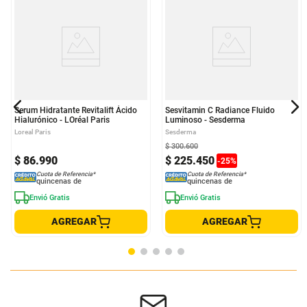
Serum Hidratante Revitalift Ácido
Sesvitamin C Radiance Fluido
Hialurónico - LOréal Paris
Luminoso - Sesderma
Loreal Paris
Sesderma
$
300
.
600
$
86
.
990
$
225
.
450
-
25
%
Cuota de Referencia*
Cuota de Referencia*
quincenas de
quincenas de
Envió Gratis
Envió Gratis
AGREGAR
AGREGAR