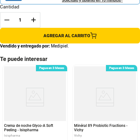
Solicítalo y obtenlo en 10 minutos*
Cantidad
AGREGAR AL CARRITO
Vendido y entregado por:
Medipiel.
Te puede interesar
Pague en 3 Meses
Pague en 3 Meses
Crema de noche Glyco-A Soft
Minéral 89 Probiotic Fractions -
Peeling - Isispharma
Vichy
Isispharma
Vichy