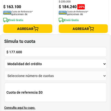
$
230
.
300
$
163
.
100
$
184
.
240
-
20
%
Cuota de Referencia*
Cuota de Referencia*
quincenas de
quincenas de
Envió Gratis
Envió Gratis
AGREGAR
AGREGAR
Simula tu cuota
$
177.600
Cuota de referencia:
$0
Consulta aquí tu cupo.