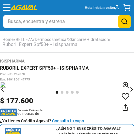
Hola
Inicia sesión
Busca, encuentra y estrena
BELLEZA
Dermocosmetica
Skincare
Hidratación
Ruboril Expert Spf50+ - Isispharma
ISISPHARMA
RUBORIL EXPERT SPF50+ - ISISPHARMA
Producto
:
257878
Ean
:
3401360147775
$
177
.
600
Cuota de Referencia*
quincenas de
¿Ya tienes Crédito Agaval?
Consulta tu cupo
¿AÚN NO TIENES CRÉDITO AGAVAL?