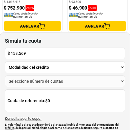
$
1
.
016
.
415
$
93
.
800
$
752
.
900
$
46
.
900
-
25
%
-
50
%
Cuota de Referencia*
Cuota de Referencia*
quincenas de
quincenas de
AGREGAR
AGREGAR
Simula tu cuota
$
158.569
Cuota de referencia:
$0
Consulta aquí tu cupo.
El valor final de la cuota dependerá de
la tasa aplicable al momento del otorgamiento del
crédito
, de la periodicidad elegida, así como de los costos de fianza, seguro o
costos de