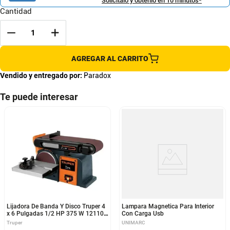
Solicítalo y obtenlo en 10 minutos*
Cantidad
AGREGAR AL CARRITO
Vendido y entregado por:
Paradox
Te puede interesar
Lijadora De Banda Y Disco Truper 4
Lampara Magnetica Para Interior
x 6 Pulgadas 1/2 HP 375 W 12110
Con Carga Usb
PUL-4X6T
Truper
UNIMARC