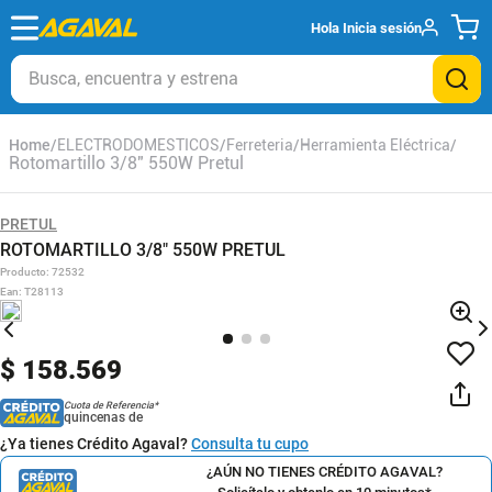
Hola
Inicia sesión
Busca, encuentra y estrena
ELECTRODOMESTICOS
Ferreteria
Herramienta Eléctrica
Rotomartillo 3/8" 550W Pretul
PRETUL
ROTOMARTILLO 3/8" 550W PRETUL
Producto
:
72532
Ean
:
T28113
$
158
.
569
Cuota de Referencia*
quincenas de
¿Ya tienes Crédito Agaval?
Consulta tu cupo
¿AÚN NO TIENES CRÉDITO AGAVAL?