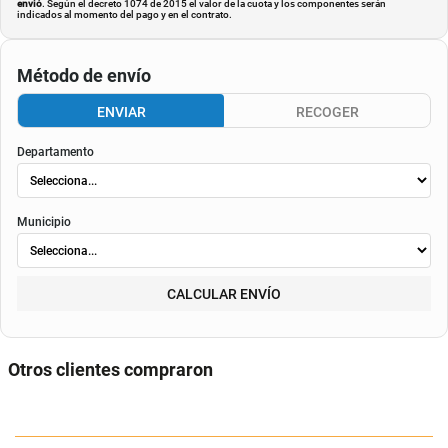
envió
. Según el decreto 1074 de 2015 el valor de la cuota y los componentes serán
indicados al momento del pago y en el contrato.
Método de envío
ENVIAR
RECOGER
Departamento
Municipio
CALCULAR ENVÍO
Otros clientes compraron
Sopladora De Aire Aspiradora 2 en
Sierra Circular Inalámbrica JF-70
1 Sopladora 2 Baterias 24V
De Mano Profesional Para Cortes