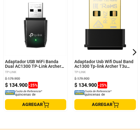
Adaptador USB WiFi Banda
Adaptador Usb Wifi Dual Band
Dual AC1300 TP-Link Archer
Ac1300 Tp-link Archer T3u
T3U
Nano
TP-LINK
TP-LINK
$
179
.
900
$
179
.
900
$
134
.
900
$
134
.
900
-
25
%
-
25
%
Cuota de Referencia*
Cuota de Referencia*
quincenas de
quincenas de
AGREGAR
AGREGAR