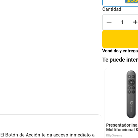
Cantidad
Vendido y entrega
Te puede inte
 Inteligente
Funda cremallera portatil
rico Watch Ultra
14"-15" women
e 9 45mm Naranja
ICO
TECH BAG
Presentador Ina
Multifuncional K
Xtreme KPP-00
 El Botón de Acción te da acceso inmediato a
Klip Xtreme