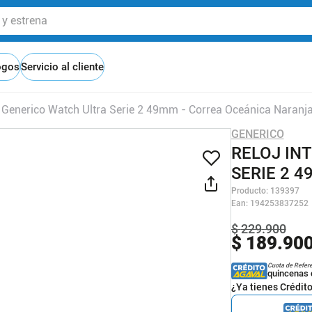
 estrena
ogos
Servicio al cliente
te Generico Watch Ultra Serie 2 49mm - Correa Oceánica Naranj
GENERICO
RELOJ IN
SERIE 2 
Producto
:
139397
Ean
:
194253837252
$
229
.
900
$
189
.
90
Cuota de Refer
quincenas 
¿Ya tienes Crédit