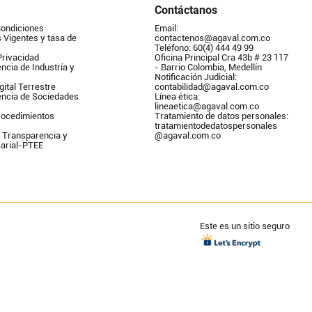
Contáctanos
Condiciones
Email: 
Vigentes y tasa de 
contactenos@agaval.com.co
Teléfono: 60(4) 444 49 99
Privacidad
Oficina Principal Cra 43b # 23 117 
ncia de Industría y 
- Barrio Colombia, Medellín
Notificación Judicial: 
gital Terrestre
contabilidad@agaval.com.co
encia de Sociedades
Línea ética: 
lineaetica@agaval.com.co 
ocedimientos 
Tratamiento de datos personales: 
tratamientodedatospersonales        
 Transparencia y 
@agaval.com.co
arial-PTEE
Este es un sitio seguro