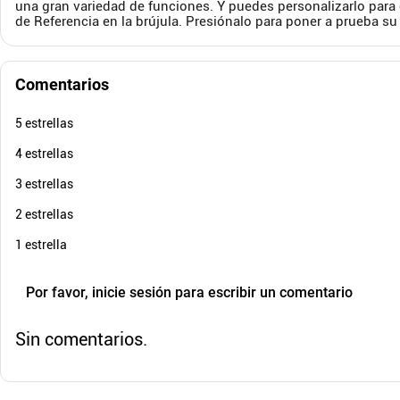
una gran variedad de funciones. Y puedes personalizarlo par
$
42
.
900
$
219
.
de Referencia en la brújula. Presiónalo para poner a prueba su
$
29
.
900
$
18
-
30
%
Cuota de Referencia*
quincenas de
Comentarios
AGREGAR
5 estrellas
4 estrellas
3 estrellas
2 estrellas
1 estrella
Por favor, inicie sesión para escribir un comentario
Sin comentarios.