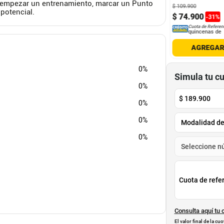
a empezar un entrenamiento, marcar un Punto
900
$
109
.
900
 potencial.
9
.
900
$
39
.
900
$
74
.
900
-
13
%
-
31
%
Cuota de Referencia*
Cuota de Referencia*
Cuota de Referen
quincenas de
quincenas de
quincenas de
AGREGAR
AGREGAR
AGREGA
0%
Simula tu c
0%
$
189.900
0%
0%
0%
Cuota de refe
Consulta aquí tu 
El valor final de la c