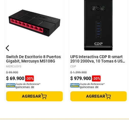
Switch De Escritorio 8 Puertos
UPS Interactiva CDP R-smart
Gigabit, Mercusys MS108G
2010 2000va, 10 Tomas 6 USB,
LCD
MERCUSYS
CDP
$
99
.
900
$
1
.
399
.
900
$
69
.
900
$
979
.
900
-
30
%
-
30
%
Cuota de Referencia*
Cuota de Referencia*
quincenas de
quincenas de
AGREGAR
AGREGAR