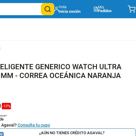
Mis
Pedidos
a
TELIGENTE GENERICO WATCH ULTRA
49MM - CORREA OCEÁNICA NARANJA
0
-
17
%
encia*
de
o Agaval?
Consulta tu cupo
¿AÚN NO TIENES CRÉDITO AGAVAL?