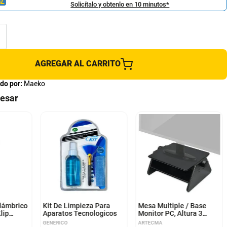
Solicítalo y obtenlo en 10 minutos*
AGREGAR AL CARRITO
do por:
Maeko
resar
lámbrico
Kit De Limpieza Para
Mesa Multiple / Base
lip
Aparatos Tecnologicos
Monitor PC, Altura 3
3
Niveles 11 a14.5cm.
GENERICO
ARTECMA