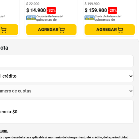
$
22
.
000
$
199
.
900
$
14
.
900
$
159
.
900
-
32
%
-
20
%
cia*
Cuota de Referencia*
Cuota de Referencia*
quincenas de
quincenas de
R
AGREGAR
AGREGAR
uota
rencia:
$0
cupo.
uota dependerá de
la tasa aplicable al momento del otorgamiento del crédito
, de la periodicidad