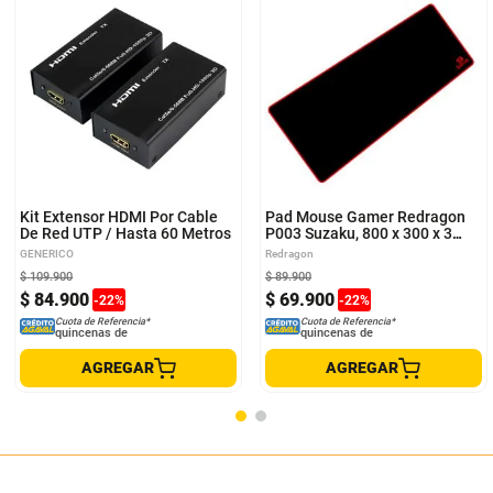
Kit Extensor HDMI Por Cable
Pad Mouse Gamer Redragon
De Red UTP / Hasta 60 Metros
P003 Suzaku, 800 x 300 x 3
mm
GENERICO
Redragon
$
109
.
900
$
89
.
900
$
84
.
900
$
69
.
900
-
22
%
-
22
%
Cuota de Referencia*
Cuota de Referencia*
quincenas de
quincenas de
AGREGAR
AGREGAR