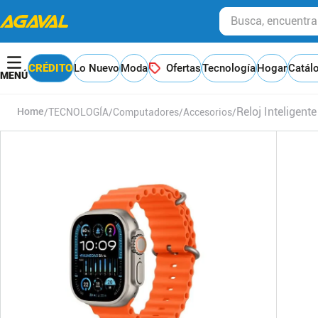
Busca, encuentra y
CRÉDITO
Lo Nuevo
Moda
Ofertas
Tecnología
Hogar
Catál
Reloj Inteligen
TECNOLOGÍA
Computadores
Accesorios