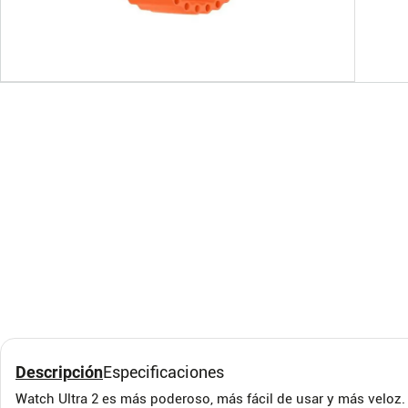
Tripode Con Soporte De
Reloj
Celular Y Control
Gene
Bluetooth Dk-3888
Seri
GENERICO
GENER
Descripción
Especificaciones
Watch Ultra 2 es más poderoso, más fácil de usar y más veloz.