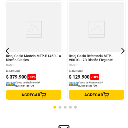
Reloj Casio Modelo MTP-B146D-1A
Reloj Casio Referencia MTP-
Diseño Clasico
V001GL-7B Diseño Elegante
CASIO
CASIO
$
439
.
900
$
159
.
900
$
379
.
900
$
129
.
900
-
13
%
-
18
%
Cuota de Referencia*
Cuota de Referencia*
quincenas de
quincenas de
AGREGAR
AGREGAR