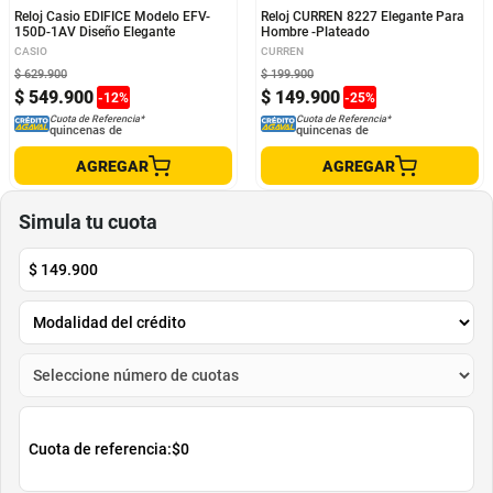
Reloj Casio EDIFICE Modelo EFV-
Reloj CURREN 8227 Elegante Para
150D-1AV Diseño Elegante
Hombre -Plateado
CASIO
CURREN
$
629
.
900
$
199
.
900
$
549
.
900
$
149
.
900
-
12
%
-
25
%
Cuota de Referencia*
Cuota de Referencia*
quincenas de
quincenas de
AGREGAR
AGREGAR
Simula tu cuota
$
149.900
Cuota de referencia:
$0