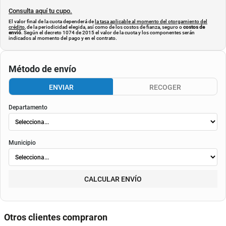
Consulta aquí tu cupo.
El valor final de la cuota dependerá de
la tasa aplicable al momento del otorgamiento del
crédito
, de la periodicidad elegida, así como de los costos de fianza, seguro o
costos de
envió
. Según el decreto 1074 de 2015 el valor de la cuota y los componentes serán
indicados al momento del pago y en el contrato.
Método de envío
ENVIAR
RECOGER
Departamento
Municipio
CALCULAR ENVÍO
Otros clientes compraron