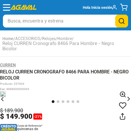
Hola
Inicia sesión
Busca, encuentra y estrena
ACCESORIOS
Relojes
Hombre
Reloj CURREN Cronografo 8466 Para Hombre - Negro
Bicolor
CURREN
RELOJ CURREN CRONOGRAFO 8466 PARA HOMBRE - NEGRO
BICOLOR
Producto
:
257004
Ean
:
8888000000065
$
189
.
900
$
149
.
900
-
21
%
Cuota de Referencia*
quincenas de