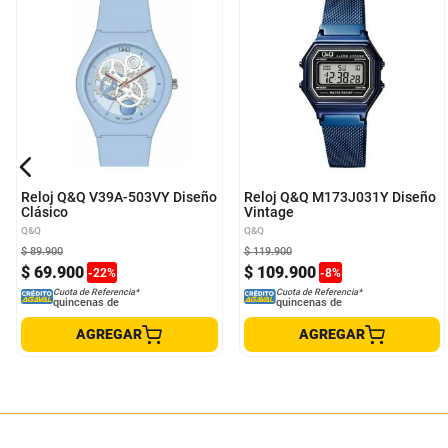
Reloj Q&Q V39A-503VY Diseño
Reloj Q&Q M173J031Y Diseño
Clásico
Vintage
Q&Q
Q&Q
$
89
.
900
$
119
.
900
$
69
.
900
$
109
.
900
-
22
%
-
8
%
Cuota de Referencia*
Cuota de Referencia*
quincenas de
quincenas de
AGREGAR
AGREGAR