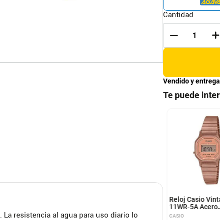
Cantidad
Vendido y entrega
Te puede inte
j casio para hombre
Reloj Casio deportivo
uero MTP-V300L-
para dama LRW-200H-
UDF
4E4VDF
CASIO
Reloj Casio Vin
11WR-5A Acero
Inoxidable Oro 
 La resistencia al agua para uso diario lo
CASIO