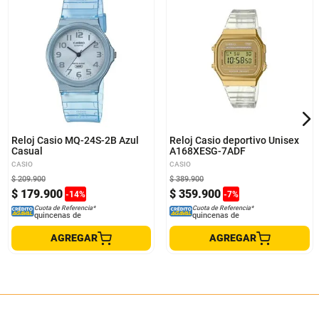
Reloj Casio MQ-24S-2B Azul
Reloj Casio deportivo Unisex
Casual
A168XESG-7ADF
CASIO
CASIO
$
209
.
900
$
389
.
900
$
179
.
900
$
359
.
900
-
14
%
-
7
%
Cuota de Referencia*
Cuota de Referencia*
quincenas de
quincenas de
AGREGAR
AGREGAR