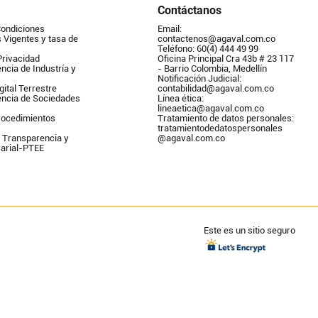
Contáctanos
Condiciones
Email: 
Vigentes y tasa de 
contactenos@agaval.com.co
Teléfono: 60(4) 444 49 99
Privacidad
Oficina Principal Cra 43b # 23 117 
ncia de Industría y 
- Barrio Colombia, Medellín
Notificación Judicial: 
gital Terrestre
contabilidad@agaval.com.co
encia de Sociedades
Línea ética: 
lineaetica@agaval.com.co 
ocedimientos 
Tratamiento de datos personales: 
tratamientodedatospersonales        
 Transparencia y 
@agaval.com.co
arial-PTEE
Este es un sitio seguro