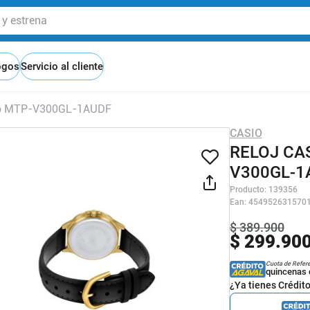
 estrena
ogos
Servicio al cliente
ero MTP-V300GL-1AUDF
CASIO
RELOJ CA
V300GL-1
Producto
:
139356
Ean
:
454952631570
$
389
.
900
$
299
.
90
Cuota de Refer
quincenas 
¿Ya tienes Crédit