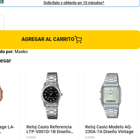
Solicítalo y obtenlo en 10 minutos*
AGREGAR AL CARRITO
do por:
Maeko
resar
tage LA-
Reloj Casio Referencia
Reloj Casio Modelo AQ-
LTP-V001D-1B Diseño
230A-7A Diseño Vintage
Rosa
Elegante
CASIO
CASIO