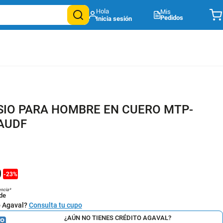
Mis
Pedidos
SIO PARA HOMBRE EN CUERO MTP-
AUDF
1
0
-
23
%
encia*
de
o Agaval?
Consulta tu cupo
¿AÚN NO TIENES CRÉDITO AGAVAL?