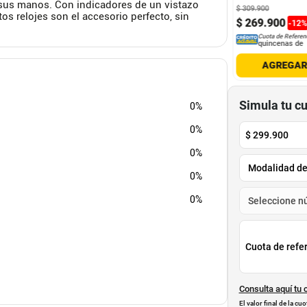
a sus manos. Con indicadores de un vistazo
900
$
129
.
900
$
309
.
900
 relojes son el accesorio perfecto, sin
9
.
900
$
99
.
900
$
269
.
900
-
13
%
-
23
%
-
12
Cuota de Referencia*
Cuota de Referencia*
Cuota de Referen
quincenas de
quincenas de
quincenas de
AGREGAR
AGREGAR
AGREGA
Simula tu c
0%
0%
$
299.900
0%
0%
0%
Cuota de refe
Consulta aquí tu 
El valor final de la c