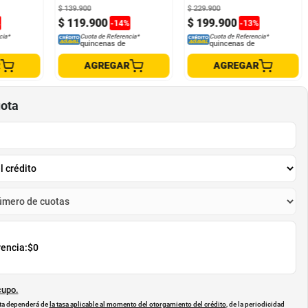
$
139
.
900
$
229
.
900
$
119
.
900
$
199
.
900
%
-
14
%
-
13
%
cia*
Cuota de Referencia*
Cuota de Referencia*
quincenas de
quincenas de
R
AGREGAR
AGREGAR
uota
rencia:
$0
cupo.
uota dependerá de
la tasa aplicable al momento del otorgamiento del crédito
, de la periodicidad