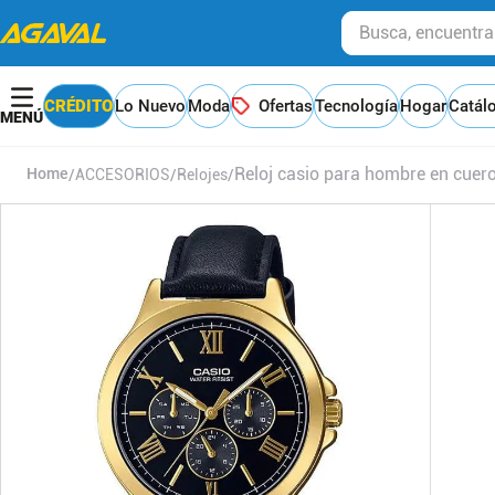
Busca, encuentra y
CRÉDITO
Lo Nuevo
Moda
Ofertas
Tecnología
Hogar
Catál
Reloj casio para hombre en cu
ACCESORIOS
Relojes