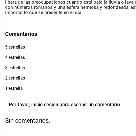
libera de las preocupaciones cuando está bajo la lluvia o lav
$
389
.
900
$
289
.
con números romanos y una esfera hermosa y redondeada, estos
$
359
.
900
$
24
-
7
%
importar lo que se presente en el día.
Cuota de Referencia*
quincenas de
AGREGAR
Comentarios
5 estrellas
4 estrellas
3 estrellas
2 estrellas
1 estrella
Por favor, inicie sesión para escribir un comentario
Sin comentarios.