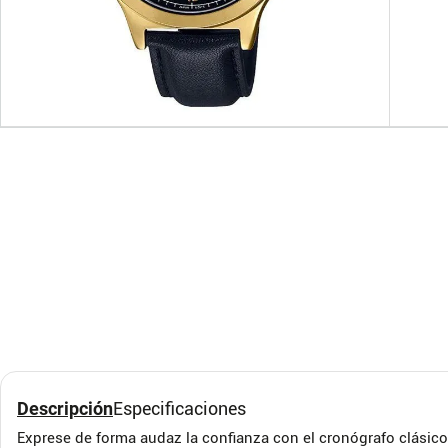
Reloj Casio deportivo
Relo
Unisex A168XESG-7ADF
en c
7A2
CASIO
CASIO
Descripción
Especificaciones
Exprese de forma audaz la confianza con el cronógrafo clásico.