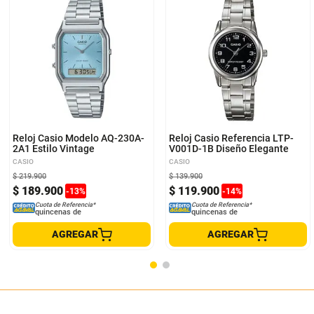
Reloj Casio Modelo AQ-230A-
Reloj Casio Referencia LTP-
2A1 Estilo Vintage
V001D-1B Diseño Elegante
CASIO
CASIO
$
219
.
900
$
139
.
900
$
189
.
900
$
119
.
900
-
13
%
-
14
%
Cuota de Referencia*
Cuota de Referencia*
quincenas de
quincenas de
AGREGAR
AGREGAR