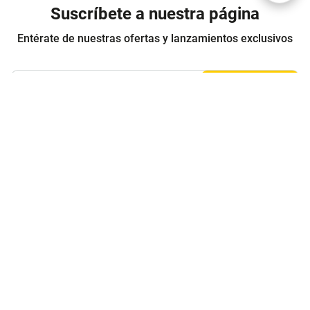
Suscríbete a nuestra página
Entérate de nuestras ofertas y lanzamientos exclusivos
Registrarme
Acepto los
Términos y condiciones
y
Política de Privacidad
Contáctanos
Sobre Agaval
Servicio al cliente
Legales