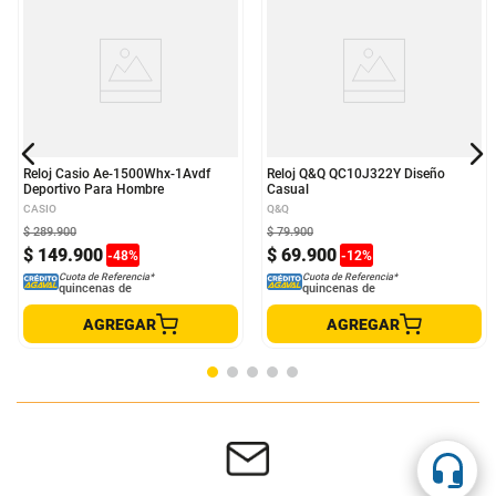
Reloj Casio Ae-1500Whx-1Avdf
Reloj Q&Q QC10J322Y Diseño
Deportivo Para Hombre
Casual
CASIO
Q&Q
$
289
.
900
$
79
.
900
$
149
.
900
$
69
.
900
-
48
%
-
12
%
Cuota de Referencia*
Cuota de Referencia*
quincenas de
quincenas de
AGREGAR
AGREGAR