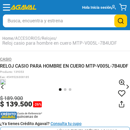
Hola
Inicia sesión
Busca, encuentra y estrena
ACCESORIOS
Relojes
Reloj casio para hombre en cuero MTP-V005L-7B4UDF
CASIO
RELOJ CASIO PARA HOMBRE EN CUERO MTP-V005L-7B4UDF
Producto
:
139353
Ean
:
4549526308185
$
189
.
900
$
139
.
500
-
26
%
Cuota de Referencia*
quincenas de
¿Ya tienes Crédito Agaval?
Consulta tu cupo