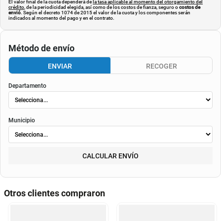
El valor final de la cuota dependerá de
la tasa aplicable al momento del otorgamiento del
crédito
, de la periodicidad elegida, así como de los costos de fianza, seguro o
costos de
envió
. Según el decreto 1074 de 2015 el valor de la cuota y los componentes serán
indicados al momento del pago y en el contrato.
Método de envío
ENVIAR
RECOGER
Departamento
Municipio
CALCULAR ENVÍO
Otros clientes compraron