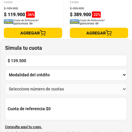
CASIO
CASIO
$
189
.
900
$
499
.
900
$
119
.
900
$
389
.
900
-
36
%
-
22
%
Cuota de Referencia*
Cuota de Referencia*
quincenas de
quincenas de
AGREGAR
AGREGAR
Simula tu cuota
$
139.500
Cuota de referencia:
$0
Consulta aquí tu cupo.