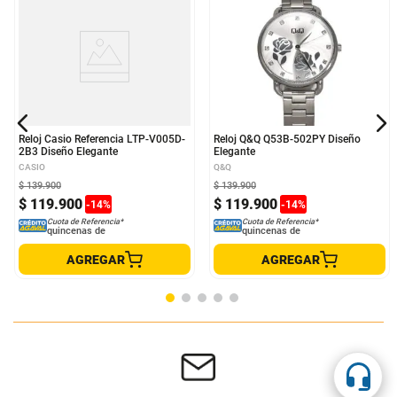
Reloj Casio Referencia LTP-V005D-
Reloj Q&Q Q53B-502PY Diseño
2B3 Diseño Elegante
Elegante
CASIO
Q&Q
$
139
.
900
$
139
.
900
$
119
.
900
$
119
.
900
-
14
%
-
14
%
Cuota de Referencia*
Cuota de Referencia*
quincenas de
quincenas de
AGREGAR
AGREGAR