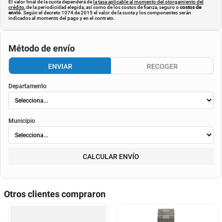
El valor final de la cuota dependerá de
la tasa aplicable al momento del otorgamiento del
crédito
, de la periodicidad elegida, así como de los costos de fianza, seguro o
costos de
envió
. Según el decreto 1074 de 2015 el valor de la cuota y los componentes serán
indicados al momento del pago y en el contrato.
Método de envío
ENVIAR
RECOGER
Departamento
Municipio
CALCULAR ENVÍO
Otros clientes compraron