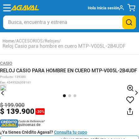
Hola
Inicia sesión
Busca, encuentra y estrena
ACCESORIOS
Relojes
Reloj Casio para hombre en cuero MTP-V005L-2B4UDF
CASIO
RELOJ CASIO PARA HOMBRE EN CUERO MTP-V005L-2B4UDF
Producto
:
139380
Ean
:
4549526308161
$
199
.
900
$
139
.
900
-
30
%
Cuota de Referencia*
quincenas de
¿Ya tienes Crédito Agaval?
Consulta tu cupo