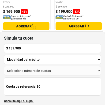
CASIO
CASIO
$
299
.
900
$
299
.
900
$
169
.
900
$
199
.
900
-
43
%
-
33
%
Cuota de Referencia*
Cuota de Referencia*
quincenas de
quincenas de
AGREGAR
AGREGAR
Simula tu cuota
$
139.900
Cuota de referencia:
$0
Consulta aquí tu cupo.