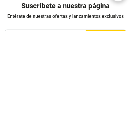
Suscríbete a nuestra página
Entérate de nuestras ofertas y lanzamientos exclusivos
Registrarme
Acepto los
Términos y condiciones
y
Política de Privacidad
Contáctanos
Sobre Agaval
Servicio al cliente
Legales