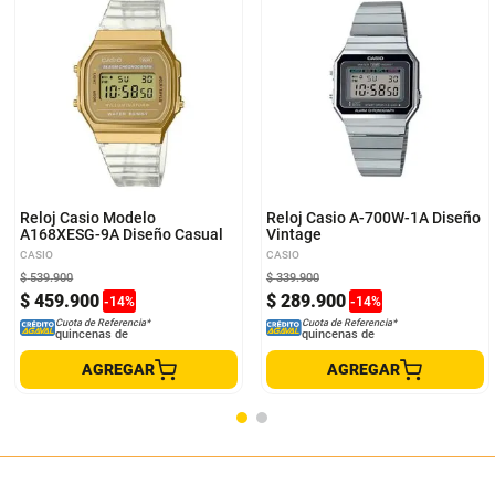
Reloj Casio Modelo
Reloj Casio A-700W-1A Diseño
A168XESG-9A Diseño Casual
Vintage
CASIO
CASIO
$
539
.
900
$
339
.
900
$
459
.
900
$
289
.
900
-
14
%
-
14
%
Cuota de Referencia*
Cuota de Referencia*
quincenas de
quincenas de
AGREGAR
AGREGAR