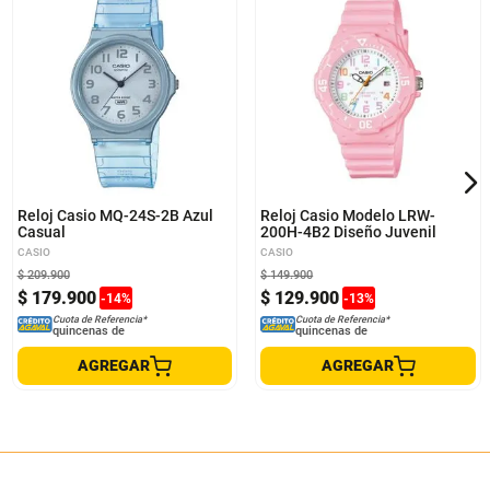
Reloj Casio MQ-24S-2B Azul
Reloj Casio Modelo LRW-
Casual
200H-4B2 Diseño Juvenil
CASIO
CASIO
$
209
.
900
$
149
.
900
$
179
.
900
$
129
.
900
-
14
%
-
13
%
Cuota de Referencia*
Cuota de Referencia*
quincenas de
quincenas de
AGREGAR
AGREGAR