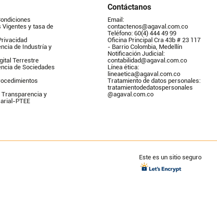
Contáctanos
Condiciones
Email: 
Vigentes y tasa de 
contactenos@agaval.com.co
Teléfono: 60(4) 444 49 99
Privacidad
Oficina Principal Cra 43b # 23 117 
ncia de Industría y 
- Barrio Colombia, Medellín
Notificación Judicial: 
gital Terrestre
contabilidad@agaval.com.co
encia de Sociedades
Línea ética: 
lineaetica@agaval.com.co 
ocedimientos 
Tratamiento de datos personales: 
tratamientodedatospersonales        
 Transparencia y 
@agaval.com.co
arial-PTEE
Este es un sitio seguro