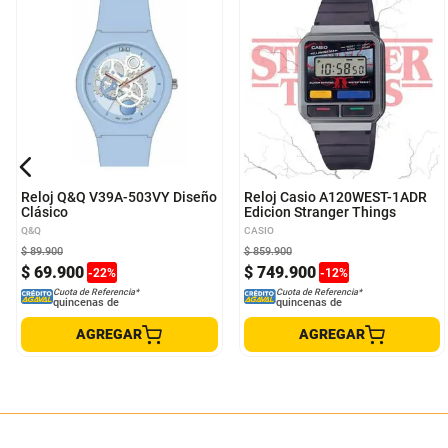
Reloj Q&Q V39A-503VY Diseño
Reloj Casio A120WEST-1ADR
Clásico
Edicion Stranger Things
Q&Q
CASIO
$
89
.
900
$
859
.
900
$
69
.
900
$
749
.
900
-
22
%
-
12
%
Cuota de Referencia*
Cuota de Referencia*
quincenas de
quincenas de
AGREGAR
AGREGAR