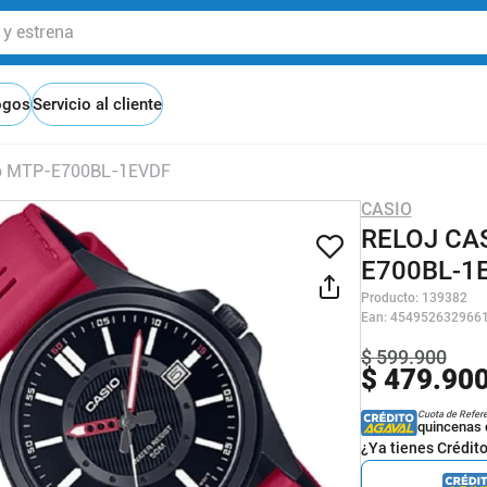
 estrena
ogos
Servicio al cliente
ero MTP-E700BL-1EVDF
CASIO
RELOJ CA
E700BL-1
Producto
:
139382
Ean
:
454952632966
$
599
.
900
$
479
.
90
Cuota de Refer
quincenas 
¿Ya tienes Crédit