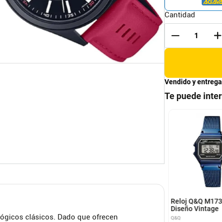
Cantidad
Vendido y entrega
Te puede inte
j Casio deportivo
Reloj casio para hombre
ex A168XESG-7ADF
en cuero MTP-VT01BL-
5BUDF
CASIO
Reloj Q&Q M17
Diseño Vintage
alógicos clásicos. Dado que ofrecen
Q&Q