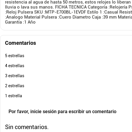
resistencia al agua de hasta 50 metros, estos relojes lo liber
$
209
.
900
$
389
.
lluvia o lava sus manos. FICHA TECNICA Categoría :Relojería 
$
179
.
900
$
35
-
14
%
:Reloj Pulsera SKU :MTP-E700BL-1EVDF Estilo 1 :Casual Resiste
Cuota de Referencia*
:Analogo Material Pulsera :Cuero Diametro Caja :39 mm Materi
quincenas de
Garantía :1 Año
AGREGAR
Comentarios
5 estrellas
4 estrellas
3 estrellas
2 estrellas
1 estrella
Por favor, inicie sesión para escribir un comentario
Sin comentarios.