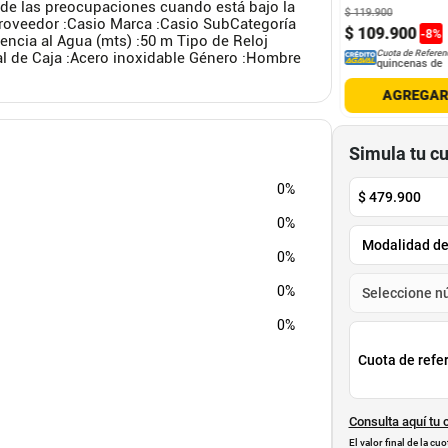
an de las preocupaciones cuando está bajo la
900
$
299
.
900
$
119
.
900
Proveedor :Casio Marca :Casio SubCategoría
9
.
900
$
229
.
900
$
109
.
900
-
7
%
-
23
%
-
8
%
ncia al Agua (mts) :50 m Tipo de Reloj
Cuota de Referencia*
Cuota de Referencia*
Cuota de Referen
al de Caja :Acero inoxidable Género :Hombre
quincenas de
quincenas de
quincenas de
AGREGAR
AGREGAR
AGREGA
Simula tu c
0%
$
479.900
0%
0%
0%
0%
Cuota de refe
Consulta aquí tu 
El valor final de la c