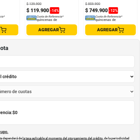
$
139
.
900
$
859
.
900
$
119
.
900
$
749
.
900
-
14
%
-
12
%
cia*
Cuota de Referencia*
Cuota de Referencia*
quincenas de
quincenas de
R
AGREGAR
AGREGAR
uota
rencia:
$0
cupo.
uota dependerá de
la tasa aplicable al momento del otorgamiento del crédito
, de la periodicidad