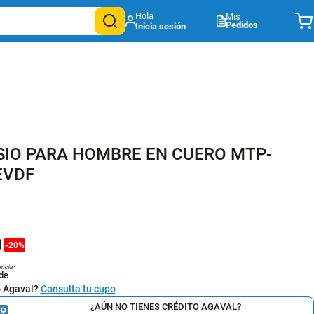
Mis
Pedidos
SIO PARA HOMBRE EN CUERO MTP-
EVDF
1
0
-
20
%
encia*
de
o Agaval?
Consulta tu cupo
¿AÚN NO TIENES CRÉDITO AGAVAL?