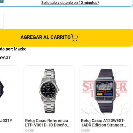
Solicítalo y obtenlo en 10 minutos*
AGREGAR AL CARRITO
do por:
Maeko
resar
3J031Y
Reloj Casio Referencia
Reloj Casio A120WEST-
LTP-V001D-1B Diseño
1ADR Edicion Stranger
Elegante
Things
CASIO
CASIO