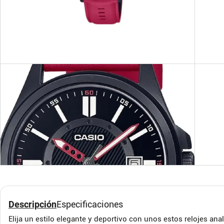
Reloj Casio MQ-24S-2B
Relo
Azul Casual
Unis
CASIO
CASIO
Descripción
Especificaciones
Elija un estilo elegante y deportivo con unos estos relojes an