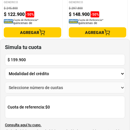
GENERICO
GENERICO
$
245
.
800
$
297
.
800
$
122
.
900
$
148
.
900
-
50
%
-
50
%
Cuota de Referencia*
Cuota de Referencia*
quincenas de
quincenas de
AGREGAR
AGREGAR
Simula tu cuota
$
159.900
Cuota de referencia:
$0
Consulta aquí tu cupo.