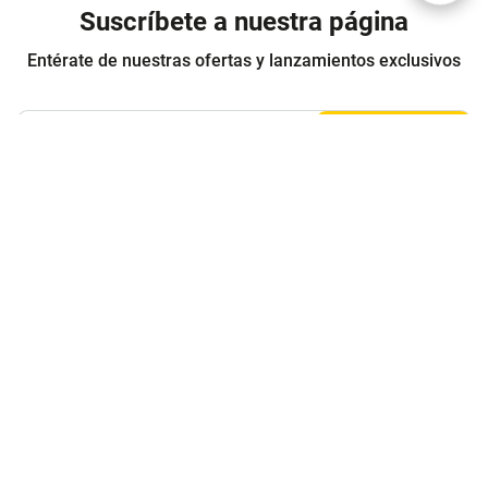
Suscríbete a nuestra página
Entérate de nuestras ofertas y lanzamientos exclusivos
Registrarme
Acepto los
Términos y condiciones
y
Política de Privacidad
Contáctanos
Sobre Agaval
Servicio al cliente
Legales