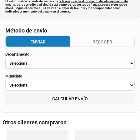
El valor final de la cuota dependerá de
la tasa aplicable al momento del otorgamiento del
crédito
, de la periodicidad elegida, así como de los costos de fianza, seguro o
costos de
envió
. Según el decreto 1074 de 2015 el valor de la cuota y los componentes serán
indicados al momento del pago y en el contrato.
Método de envío
ENVIAR
RECOGER
Departamento
Municipio
CALCULAR ENVÍO
Otros clientes compraron