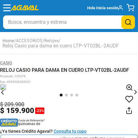
Hola
Inicia sesión
Busca, encuentra y estrena
ACCESORIOS
Relojes
Reloj Casio para dama en cuero LTP-VT02BL-2AUDF
CASIO
RELOJ CASIO PARA DAMA EN CUERO LTP-VT02BL-2AUDF
Producto
:
139378
Ean
:
4549526320231
$
209
.
900
$
159
.
900
-
23
%
Cuota de Referencia*
quincenas de
¿Ya tienes Crédito Agaval?
Consulta tu cupo