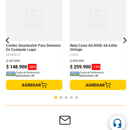
Combo Smartwatch Para Diversion
Reloj Casio AQ-800E-3A Estilo
En Cualquier Lugar
Vintage
GENERICO
CASIO
$
297
.
800
$
299
.
900
$
148
.
900
$
259
.
900
-
50
%
-
13
%
Cuota de Referencia*
Cuota de Referencia*
quincenas de
quincenas de
AGREGAR
AGREGAR