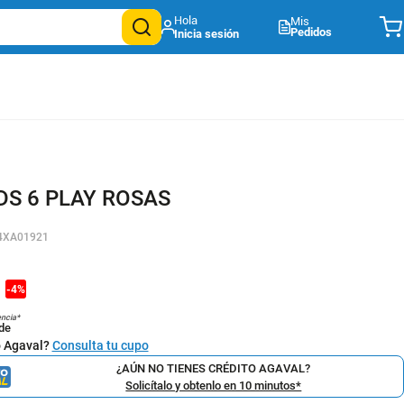
Mis
Pedidos
DS 6 PLAY ROSAS
4XA01921
1
-
4
%
encia*
de
o Agaval?
Consulta tu cupo
¿AÚN NO TIENES CRÉDITO AGAVAL?
Solicítalo y obtenlo en 10 minutos*