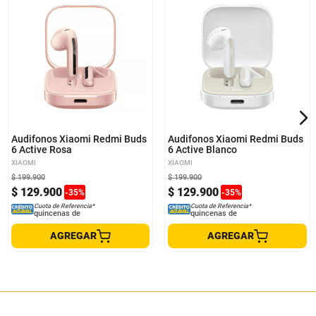
Audifonos Xiaomi Redmi Buds
Audifonos Xiaomi Redmi Buds
6 Active Rosa
6 Active Blanco
XIAOMI
XIAOMI
$
199
.
900
$
199
.
900
$
129
.
900
$
129
.
900
-
35
%
-
35
%
Cuota de Referencia*
Cuota de Referencia*
quincenas de
quincenas de
AGREGAR
AGREGAR