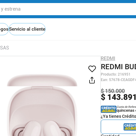
 estrena
ogos
Servicio al cliente
OSAS
REDMI
REDMI BU
Producto
:
216951
Ean
:
57678-CEAGDF
$
150
.
000
$
143
.
89
Cuota de Refer
quincenas 
¿Ya tienes Crédit