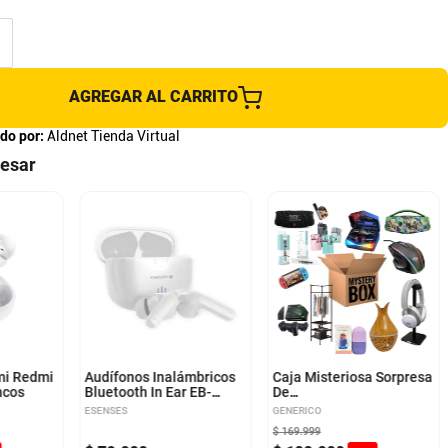
AGREGAR AL CARRITO
do por:
Aldnet Tienda Virtual
resar
mi Redmi
Audífonos Inalámbricos
Caja Misteriosa Sorpresa
ncos
Bluetooth In Ear EB-
De
TWS- 400 ANC BLANCO
Tecnología/Hogar/Belleza
ESENSES
GENERICO
$
169
.
999