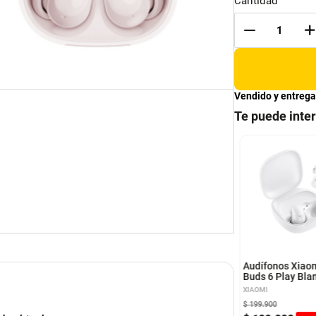
Cantidad
Vendido y entrega
Te puede inte
mi FlipBuds Pro –
Xiaomi Redmi Buds 6
os
Active, Auriculares Bt
Manos Libres, Blanco
I
XIAOMI
Audífonos Xiao
Buds 6 Play Bla
XIAOMI
900
$
139
.
900
$
199
.
900