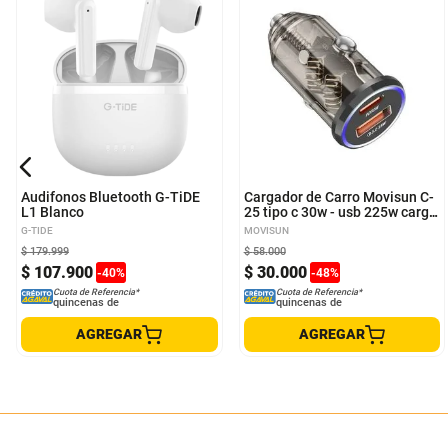
Audifonos Bluetooth G-TiDE
Cargador de Carro Movisun C-
L1 Blanco
25 tipo c 30w - usb 225w carga
Turbo Color Transparente
G-TIDE
MOVISUN
$
179
.
999
$
58
.
000
$
107
.
900
$
30
.
000
-
40
%
-
48
%
Cuota de Referencia*
Cuota de Referencia*
quincenas de
quincenas de
AGREGAR
AGREGAR