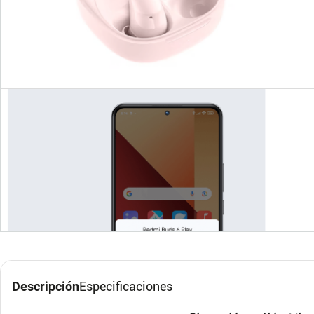
Audifonos Diadema G-
Xiao
TIDE C1 – Morado
Negr
G-TIDE
XIAOM
Descripción
Especificaciones
$
129
.
900
$
629
.