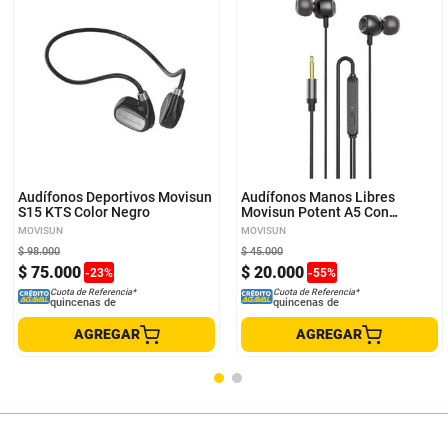
Audífonos Deportivos Movisun
Audífonos Manos Libres
S15 KTS Color Negro
Movisun Potent A5 Con
Micrófono color Negro
MOVISUN
MOVISUN
$
98
.
000
$
45
.
000
$
75
.
000
$
20
.
000
-
23
%
-
55
%
Cuota de Referencia*
Cuota de Referencia*
quincenas de
quincenas de
AGREGAR
AGREGAR