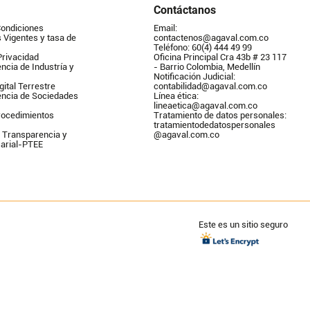
Contáctanos
Condiciones
Email: 
Vigentes y tasa de 
contactenos@agaval.com.co
Teléfono: 60(4) 444 49 99
Privacidad
Oficina Principal Cra 43b # 23 117 
ncia de Industría y 
- Barrio Colombia, Medellín
Notificación Judicial: 
gital Terrestre
contabilidad@agaval.com.co
encia de Sociedades
Línea ética: 
lineaetica@agaval.com.co 
ocedimientos 
Tratamiento de datos personales: 
tratamientodedatospersonales        
 Transparencia y 
@agaval.com.co
arial-PTEE
Este es un sitio seguro