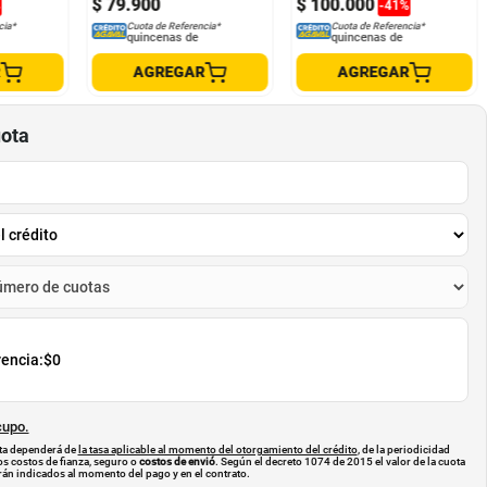
$
79
.
900
$
100
.
000
%
-
41
%
cia*
Cuota de Referencia*
Cuota de Referencia*
quincenas de
quincenas de
R
AGREGAR
AGREGAR
uota
rencia:
$0
cupo.
uota dependerá de
la tasa aplicable al momento del otorgamiento del crédito
, de la periodicidad
os costos de fianza, seguro o
costos de envió
. Según el decreto 1074 de 2015 el valor de la cuota
án indicados al momento del pago y en el contrato.