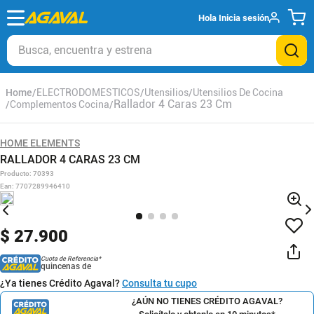
Hola
Inicia sesión
Busca, encuentra y estrena
ELECTRODOMESTICOS
Utensilios
Utensilios De Cocina
Rallador 4 Caras 23 Cm
Complementos Cocina
HOME ELEMENTS
RALLADOR 4 CARAS 23 CM
Producto
:
70393
Ean
:
7707289946410
$
27
.
900
Cuota de Referencia*
quincenas de
¿Ya tienes Crédito Agaval?
Consulta tu cupo
¿AÚN NO TIENES CRÉDITO AGAVAL?