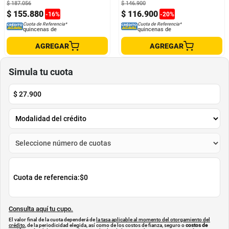
$
187
.
056
$
146
.
900
$
155
.
880
$
116
.
900
-
16
%
-
20
%
Cuota de Referencia*
Cuota de Referencia*
quincenas de
quincenas de
AGREGAR
AGREGAR
Simula tu cuota
$
27.900
Cuota de referencia:
$0
Consulta aquí tu cupo.
El valor final de la cuota dependerá de
la tasa aplicable al momento del otorgamiento del
crédito
, de la periodicidad elegida, así como de los costos de fianza, seguro o
costos de