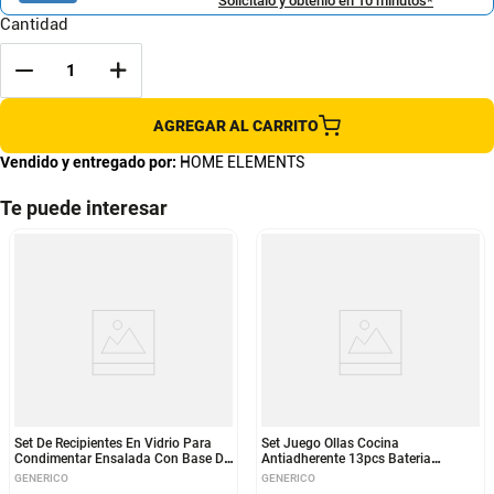
Solicítalo y obtenlo en 10 minutos*
Cantidad
AGREGAR AL CARRITO
Vendido y entregado por:
HOME ELEMENTS
Te puede interesar
Set De Recipientes En Vidrio Para
Set Juego Ollas Cocina
Condimentar Ensalada Con Base De
Antiadherente 13pcs Bateria
Madera
Utensilios Morado
GENERICO
GENERICO