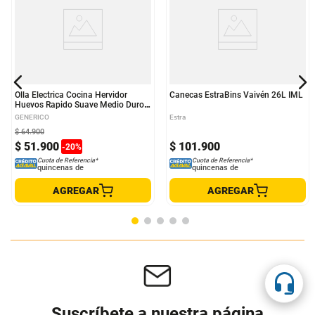
Olla Electrica Cocina Hervidor
Canecas EstraBins Vaivén 26L IML
Huevos Rapido Suave Medio Duro
Util
GENERICO
Estra
$
64
.
900
$
51
.
900
$
101
.
900
-
20
%
Cuota de Referencia*
Cuota de Referencia*
quincenas de
quincenas de
AGREGAR
AGREGAR
Suscríbete a nuestra página