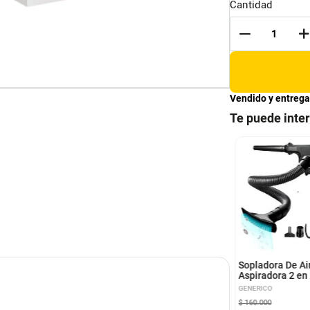
Cantidad
Vendido y entrega
Te puede inte
o Diamantado
Sierra De Inglete
lto 14'' Segmentado
Telescopica Compuesta
De 10" Truper
VICTORINOX
Sopladora De Ai
Aspiradora 2 en
Sopladora 2 Bat
GENERICO
$
160
.
000