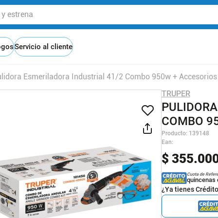
 estrena
ogos
Servicio al cliente
lidora Esmeriladora Industrial 41/2 Combo 950w + Accesorios
TRUPER
PULIDORA
COMBO 95
Producto
:
139148
Ean
:
$
355
.
00
Cuota de Refer
quincenas 
¿Ya tienes Crédit