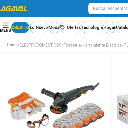
Busca, encuentra y
CRÉDITO
Lo Nuevo
Moda
Ofertas
Tecnología
Hogar
Catál
Pu
ELECTRODOMESTICOS
Ferreteria
Herramienta Eléctrica