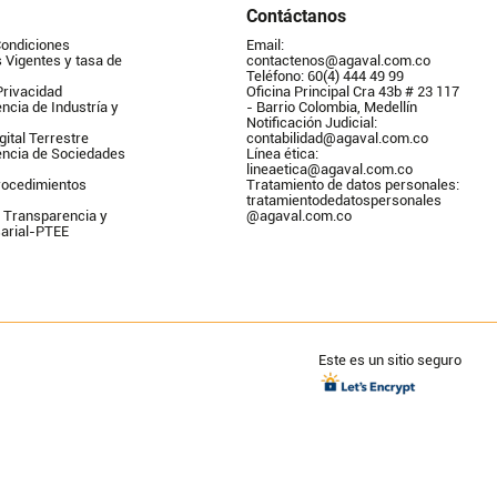
Contáctanos
Condiciones
Email: 
Vigentes y tasa de 
contactenos@agaval.com.co
Teléfono: 60(4) 444 49 99
Privacidad
Oficina Principal Cra 43b # 23 117 
ncia de Industría y 
- Barrio Colombia, Medellín
Notificación Judicial: 
gital Terrestre
contabilidad@agaval.com.co
encia de Sociedades
Línea ética: 
lineaetica@agaval.com.co 
ocedimientos 
Tratamiento de datos personales: 
tratamientodedatospersonales        
 Transparencia y 
@agaval.com.co
arial-PTEE
Este es un sitio seguro