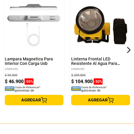
Lampara Magnetica Para
Linterna Frontal LED
Interior Con Carga Usb
Resistente Al Agua Para
Aventuras
UNIMARC
UNIMARC
$
93
.
800
$
209
.
800
$
46
.
900
$
104
.
900
-
50
%
-
50
%
Cuota de Referencia*
Cuota de Referencia*
quincenas de
quincenas de
AGREGAR
AGREGAR