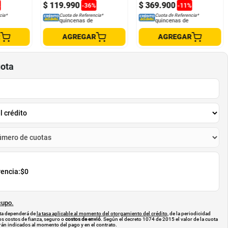
$
119
.
990
$
369
.
900
%
-
36
%
-
11
%
cia*
Cuota de Referencia*
Cuota de Referencia*
quincenas de
quincenas de
R
AGREGAR
AGREGAR
uota
rencia:
$0
cupo.
uota dependerá de
la tasa aplicable al momento del otorgamiento del crédito
, de la periodicidad
os costos de fianza, seguro o
costos de envió
. Según el decreto 1074 de 2015 el valor de la cuota
án indicados al momento del pago y en el contrato.