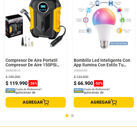
Compresor De Aire Portatil
Bombillo Led Inteligente Con
Compresor De Aire 150PSI
App Ilumina Con Estilo Tu
Compresor De Aire Inflador
Casa
GENERICO
UNIMARC
$
190
.
000
$
133
.
800
$
119
.
990
$
66
.
900
-
36
%
-
50
%
Cuota de Referencia*
Cuota de Referencia*
quincenas de
quincenas de
AGREGAR
AGREGAR