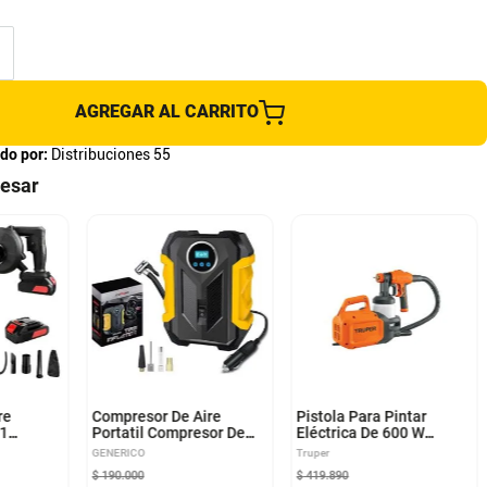
AGREGAR AL CARRITO
do por:
Distribuciones 55
resar
re
Compresor De Aire
Pistola Para Pintar
 1
Portatil Compresor De
Eléctrica De 600 W
erias 24V
Aire 150PSI Compresor
Truper Original
GENERICO
Truper
De Aire Inflador
$
190
.
000
$
419
.
890