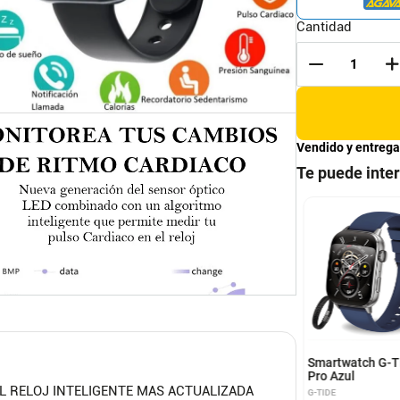
Cantidad
Vendido y entrega
Te puede inte
 Inteligente
Reloj Inteligente H8 Ultra
laa Smart Watch
Smartwatch rojo
Pro Max Amarillo
LAA
MOBULA
Smartwatch G-T
Pro Azul
EL RELOJ INTELIGENTE MAS ACTUALIZADA
G-TIDE