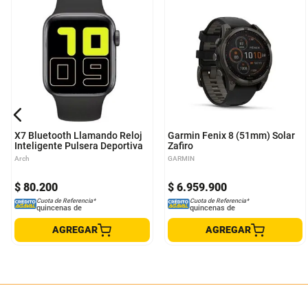
X7 Bluetooth Llamando Reloj
Garmin Fenix 8 (51mm) Solar
Inteligente Pulsera Deportiva
Zafiro
Arch
GARMIN
$
80
.
200
$
6
.
959
.
900
Cuota de Referencia*
Cuota de Referencia*
quincenas de
quincenas de
AGREGAR
AGREGAR