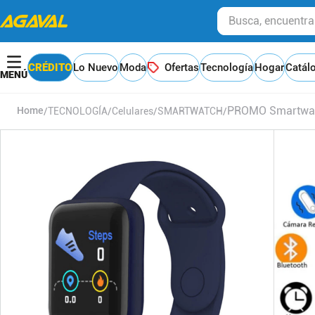
Busca, encuentra y
CRÉDITO
Lo Nuevo
Moda
Ofertas
Tecnología
Hogar
Catál
PROMO Smartwatch
TECNOLOGÍA
Celulares
SMARTWATCH