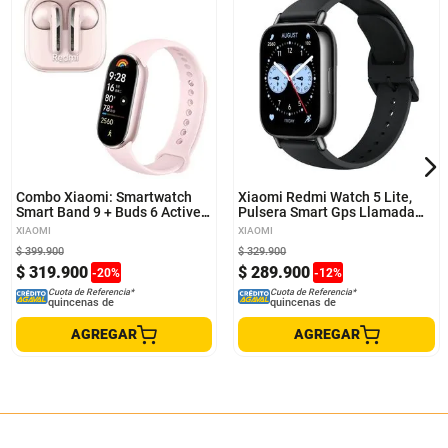
Combo Xiaomi: Smartwatch
Xiaomi Redmi Watch 5 Lite,
Smart Band 9 + Buds 6 Active
Pulsera Smart Gps Llamada
Rosa
Bt, Blk
XIAOMI
XIAOMI
$
399
.
900
$
329
.
900
$
319
.
900
$
289
.
900
-
20
%
-
12
%
Cuota de Referencia*
Cuota de Referencia*
quincenas de
quincenas de
AGREGAR
AGREGAR