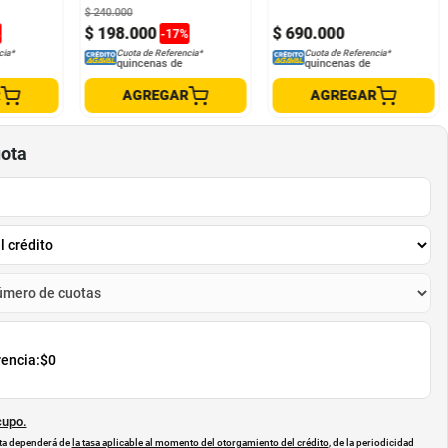
$
240
.
000
$
198
.
000
$
690
.
000
%
-
17
%
cia*
Cuota de Referencia*
Cuota de Referencia*
quincenas de
quincenas de
R
AGREGAR
AGREGAR
uota
rencia:
$0
cupo.
uota dependerá de
la tasa aplicable al momento del otorgamiento del crédito
, de la periodicidad