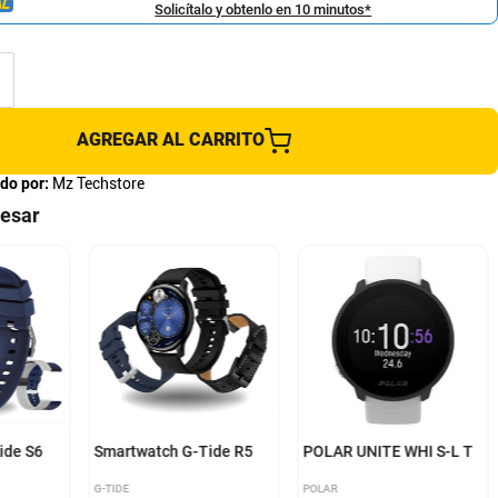
Solicítalo y obtenlo en 10 minutos*
AGREGAR AL CARRITO
do por:
Mz Techstore
resar
ide S6
Smartwatch G-Tide R5
POLAR UNITE WHI S-L T
G-TIDE
POLAR