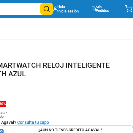
Mis
Pedidos
ARTWATCH RELOJ INTELIGENTE
H AZUL
60
%
encia*
de
o Agaval?
Consulta tu cupo
¿AÚN NO TIENES CRÉDITO AGAVAL?