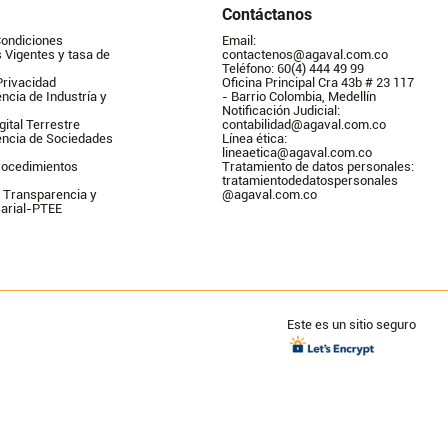
Contáctanos
Condiciones
Email: 
Vigentes y tasa de 
contactenos@agaval.com.co
Teléfono: 60(4) 444 49 99
Privacidad
Oficina Principal Cra 43b # 23 117 
ncia de Industría y 
- Barrio Colombia, Medellín
Notificación Judicial: 
gital Terrestre
contabilidad@agaval.com.co
encia de Sociedades
Línea ética: 
lineaetica@agaval.com.co 
ocedimientos 
Tratamiento de datos personales: 
tratamientodedatospersonales        
 Transparencia y 
@agaval.com.co
arial-PTEE
Este es un sitio seguro