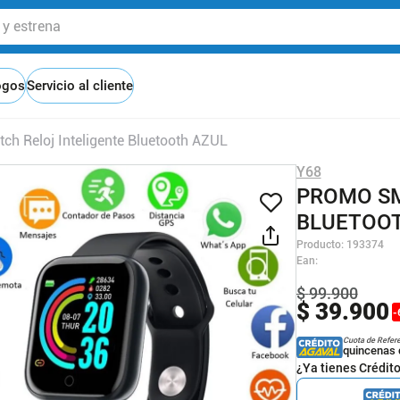
 estrena
ogos
Servicio al cliente
 Reloj Inteligente Bluetooth AZUL
Y68
PROMO SM
BLUETOOT
Producto
:
193374
Ean
:
$
99
.
900
$
39
.
900
-
Cuota de Refer
quincenas 
¿Ya tienes Crédit