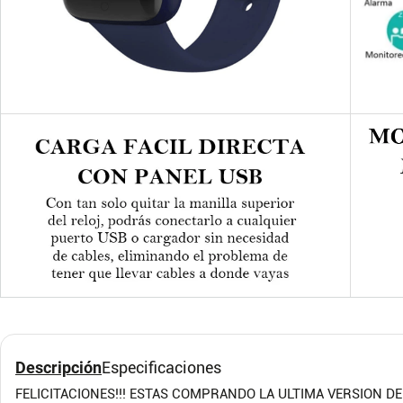
Reloj Inteligente
Reloj
Mobulaa Smart Watch
Mobu
IW8 Pro Max Blanco
IW8 
MOBULAA
MOBU
Descripción
Especificaciones
FELICITACIONES!!! ESTAS COMPRANDO LA ULTIMA VERSION D