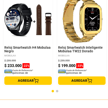
Reloj Smartwatch H4 Mobulaa
Reloj Smartwatch Inteligente
Negro
Mobulaa TW22 Dorado
MOBULAA
MOBULAA
$
299
.
999
$
299
.
999
$
233
.
000
$
199
.
000
-
22
%
-
33
%
Cuota de Referencia*
Cuota de Referencia*
quincenas de
quincenas de
AGREGAR
AGREGAR