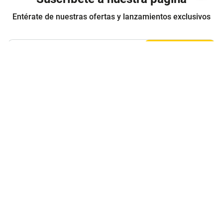
Entérate de nuestras ofertas y lanzamientos exclusivos
Registrarme
Acepto los
Términos y condiciones
y
Política de Privacidad
Contáctanos
Sobre Agaval
Servicio al cliente
Legales