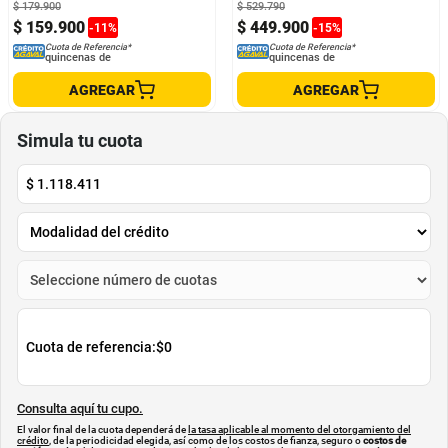
$
179
.
900
$
529
.
790
$
159
.
900
$
449
.
900
-
11
%
-
15
%
Cuota de Referencia*
Cuota de Referencia*
quincenas de
quincenas de
AGREGAR
AGREGAR
Simula tu cuota
$
1.118.411
Cuota de referencia:
$0
Consulta aquí tu cupo.
El valor final de la cuota dependerá de
la tasa aplicable al momento del otorgamiento del
crédito
, de la periodicidad elegida, así como de los costos de fianza, seguro o
costos de