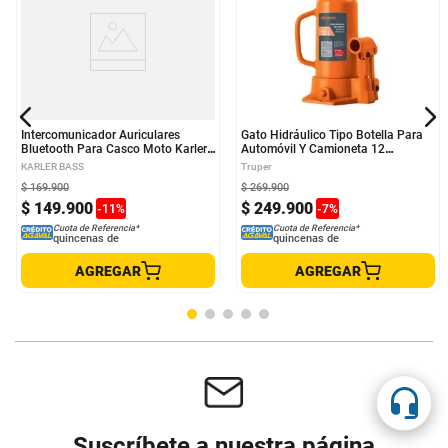
Intercomunicador Auriculares
Gato Hidráulico Tipo Botella Para
Bluetooth Para Casco Moto Karler
Automóvil Y Camioneta 12
Bass Impermeable KR-M5
Toneladas Truper
KARLER BASS
Truper
$
169
.
900
$
269
.
900
$
149
.
900
$
249
.
900
-
11
%
-
7
%
Cuota de Referencia*
Cuota de Referencia*
quincenas de
quincenas de
AGREGAR
AGREGAR
Suscríbete a nuestra página