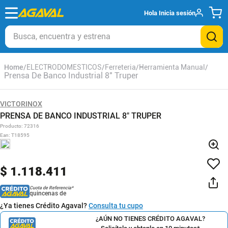
Hola
Inicia sesión
Busca, encuentra y estrena
ELECTRODOMESTICOS
Ferreteria
Herramienta Manual
Prensa De Banco Industrial 8" Truper
VICTORINOX
PRENSA DE BANCO INDUSTRIAL 8" TRUPER
Producto
:
72316
Ean
:
T18595
$
1
.
118
.
411
Cuota de Referencia*
quincenas de
¿Ya tienes Crédito Agaval?
Consulta tu cupo
¿AÚN NO TIENES CRÉDITO AGAVAL?