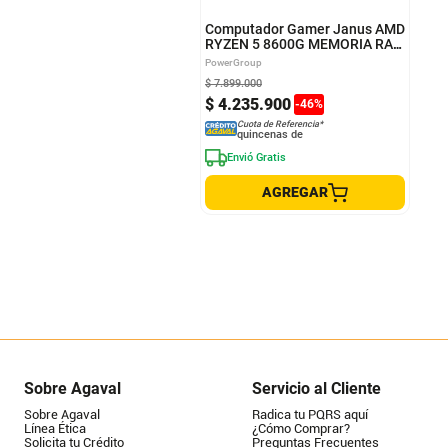
Computador Gamer Janus AMD
RYZEN 5 8600G MEMORIA RAM
16GB RGB DDR5 SSD 512GB
PowerGroup
M.2 FUENTE Janus 850W
$
7
.
899
.
000
Monitor Gamer 27" 200HZ
$
4
.
235
.
900
Windows Preinstalado
-
46
%
Cuota de Referencia*
quincenas de
Envió Gratis
AGREGAR
Sobre Agaval
Servicio al Cliente
Sobre Agaval
Radica tu PQRS aquí
Línea Ética
¿Cómo Comprar?
Solicita tu Crédito
Preguntas Frecuentes