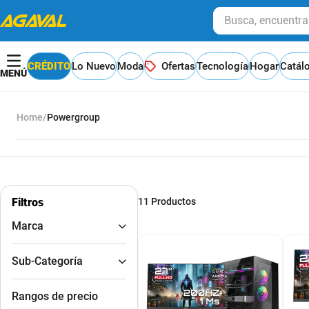
Busca, encuentra y
CRÉDITO
Lo Nuevo
Moda
Ofertas
Tecnología
Hogar
Catál
Powergroup
Filtros
11
Productos
Marca
PowerGroup
Sub-Categoría
Computadores de
Rangos de precio
Escritorio