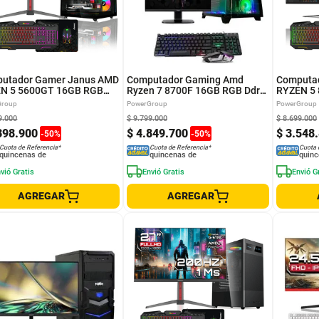
utador Gamer Janus AMD
Computador Gaming Amd
Computa
N 5 5600GT 16GB RGB
Ryzen 7 8700F 16GB RGB Ddr4
RYZEN 5
512GB M.2 Disipador
500GB SSD RTX 3050 6GB
16GB RG
Group
PowerGroup
PowerGroup
 FUENTE Janus 850W +
Monitor ACER 23.8" Windows
SATA Bo
9
.
000
$
9
.
799
.
000
$
8
.
699
.
000
LUS GOLD Monitor Gamer
Preinstalado
FUENTE J
398
.
900
$
4
.
849
.
700
$
3
.
548
.
200HZ Windows Prei
23.8" 14
-
50
%
-
50
%
Cuota de Referencia*
Cuota de Referencia*
Cuota 
quincenas de
quincenas de
quinc
vió Gratis
Envió Gratis
Envió G
AGREGAR
AGREGAR