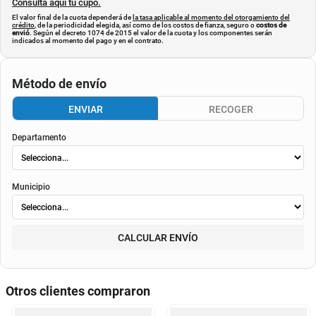
Consulta aquí tu cupo.
El valor final de la cuota dependerá de
la tasa aplicable al momento del otorgamiento del
crédito
, de la periodicidad elegida, así como de los costos de fianza, seguro o
costos de
envió
. Según el decreto 1074 de 2015 el valor de la cuota y los componentes serán
indicados al momento del pago y en el contrato.
Método de envío
ENVIAR
RECOGER
Departamento
Municipio
CALCULAR ENVÍO
Otros clientes compraron