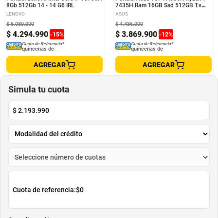
8Gb 512Gb 14 - 14 G6 IRL
7435H Ram 16GB Ssd 512GB T.v
RTX 3050 4GB15.6? FHD
LENOVO
ASUS
$
5
.
080
.
000
$
4
.
436
.
000
$
4
.
294
.
990
$
3
.
869
.
900
-
15
%
-
12
%
Cuota de Referencia*
Cuota de Referencia*
quincenas de
quincenas de
AGREGAR
AGREGAR
Simula tu cuota
$
2.193.990
Cuota de referencia:
$0