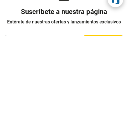
Suscríbete a nuestra página
Entérate de nuestras ofertas y lanzamientos exclusivos
Registrarme
Acepto los
Términos y condiciones
y
Política de Privacidad
Contáctanos
Sobre Agaval
Servicio al cliente
Legales