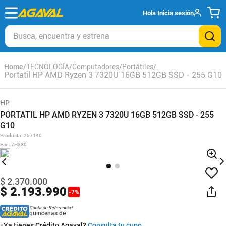
Hola
Inicia sesión
Busca, encuentra y estrena
TECNOLOGÍA
Computadores
Portátiles
Portatil HP AMD Ryzen 3 7320U 16GB 512GB SSD - 255 G10
HP
PORTATIL HP AMD RYZEN 3 7320U 16GB 512GB SSD - 255
G10
Producto
:
257140
Ean
:
7H330
$
2
.
370
.
000
$
2
.
193
.
990
-
7
%
Cuota de Referencia*
quincenas de
¿Ya tienes Crédito Agaval?
Consulta tu cupo