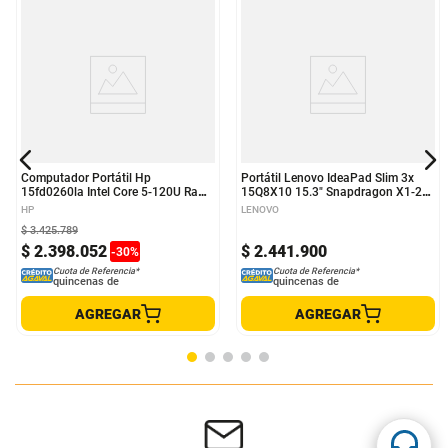
Computador Portátil Hp
Portátil Lenovo IdeaPad Slim 3x
15fd0260la Intel Core 5-120U Ram
15Q8X10 15.3" Snapdragon X1-26-
16GB - 512GB FHD + Mouse Hp
100 16 GB RAM 512 GB SSD
HP
LENOVO
150
Windows 11
$
3
.
425
.
789
$
2
.
398
.
052
$
2
.
441
.
900
-
30
%
Cuota de Referencia*
Cuota de Referencia*
quincenas de
quincenas de
AGREGAR
AGREGAR