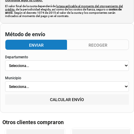
El valor final de la cuota dependerá de
la tasa aplicable al momento del otorgamiento del
crédito
, de la periodicidad elegida, así como de los costos de fianza, seguro o
costos de
envió
. Según el decreto 1074 de 2015 el valor de la cuota y los componentes serán
indicados al momento del pago y en el contrato.
Método de envío
ENVIAR
RECOGER
Departamento
Municipio
CALCULAR ENVÍO
Otros clientes compraron