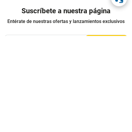
Suscríbete a nuestra página
Entérate de nuestras ofertas y lanzamientos exclusivos
Registrarme
Acepto los
Términos y condiciones
y
Política de Privacidad
Contáctanos
Sobre Agaval
Servicio al cliente
Legales