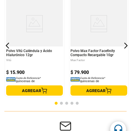
Polvo Vitú Caléndula y Ácido
Polvo Max Factor Facefinity
Hialurónico 12gr
Compacto Recargable 10gr
Vitú
Max Factor
$
15
.
900
$
79
.
900
Cuota de Referencia*
Cuota de Referencia*
quincenas de
quincenas de
AGREGAR
AGREGAR