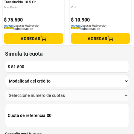
Translucido 10.5 Gr
Max Factor
Vitú
$
75
.
500
$
10
.
900
Cuota de Referencia*
Cuota de Referencia*
quincenas de
quincenas de
AGREGAR
AGREGAR
Simula tu cuota
$
51.500
Cuota de referencia:
$0
Consulta aquí tu cupo.