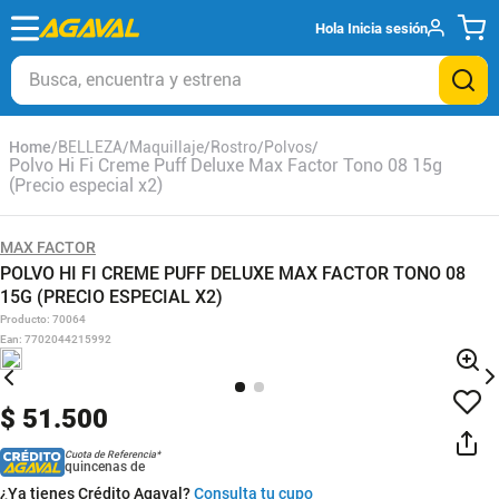
Hola
Inicia sesión
Busca, encuentra y estrena
BELLEZA
Maquillaje
Rostro
Polvos
Polvo Hi Fi Creme Puff Deluxe Max Factor Tono 08 15g
(Precio especial x2)
MAX FACTOR
POLVO HI FI CREME PUFF DELUXE MAX FACTOR TONO 08
15G (PRECIO ESPECIAL X2)
Producto
:
70064
Ean
:
7702044215992
$
51
.
500
Cuota de Referencia*
quincenas de
¿Ya tienes Crédito Agaval?
Consulta tu cupo