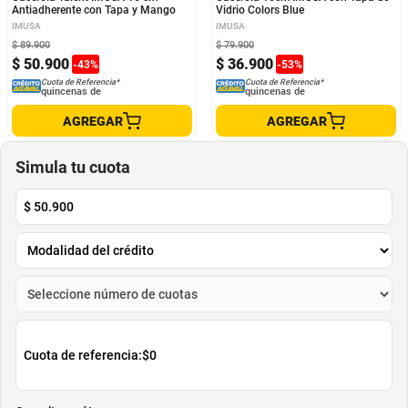
Antiadherente con Tapa y Mango
Vidrio Colors Blue
IMUSA
IMUSA
$
89
.
900
$
79
.
900
$
50
.
900
$
36
.
900
-
43
%
-
53
%
Cuota de Referencia*
Cuota de Referencia*
quincenas de
quincenas de
AGREGAR
AGREGAR
Simula tu cuota
$
50.900
Cuota de referencia:
$0