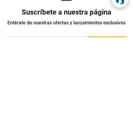
Suscríbete a nuestra página
Entérate de nuestras ofertas y lanzamientos exclusivos
Registrarme
Acepto los
Términos y condiciones
y
Política de Privacidad
Contáctanos
Sobre Agaval
Servicio al cliente
Legales