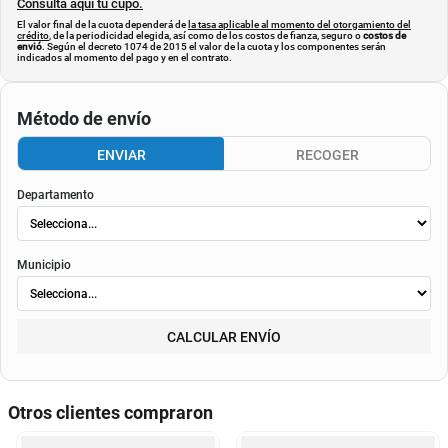
Consulta aquí tu cupo.
El valor final de la cuota dependerá de
la tasa aplicable al momento del otorgamiento del
crédito
, de la periodicidad elegida, así como de los costos de fianza, seguro o
costos de
envió
. Según el decreto 1074 de 2015 el valor de la cuota y los componentes serán
indicados al momento del pago y en el contrato.
Método de envío
ENVIAR
RECOGER
Departamento
Municipio
CALCULAR ENVÍO
Otros clientes compraron