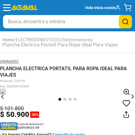
Hola
Inicia sesión
Busca, encuentra y estrena
ELECTRODOMESTICOS
Electromenores
Plancha Electrica Portatil Para Ropa Ideal Para Viajes
UNIMARC
PLANCHA ELECTRICA PORTATIL PARA ROPA IDEAL PARA
VIAJES
Producto
:
220793
Ean
:
IZ20000102469
$
101
.
800
$
50
.
900
-
50
%
Cuota de Referencia*
quincenas de
¿Ya tienes Crédito Agaval?
Consulta tu cupo