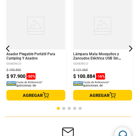
Asador Plegable Portátil Para
Lámpara Mata Mosquitos y
Camping Y Asados
Zancudos Eléctrica USB Sin
Químicos Silenciosa y Portátil Luz
GENERICO
GENERICO
UV Color Blanco
$
195
.
800
$
121
.
060
$
97
.
900
$
100
.
884
-
50
%
-
16
%
Cuota de Referencia*
Cuota de Referencia*
quincenas de
quincenas de
AGREGAR
AGREGAR