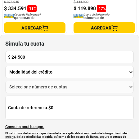
$
375
.
945
$
144
.
900
$
334
.
591
$
119
.
890
-
11
%
-
17
%
Cuota de Referencia*
Cuota de Referencia*
quincenas de
quincenas de
AGREGAR
AGREGAR
Simula tu cuota
$
24.500
Cuota de referencia:
$0
Consulta aquí tu cupo.
El valor final de la cuota dependerá de
la tasa aplicable al momento del otorgamiento del
crédito
, de la periodicidad elegida, así como de los costos de fianza, seguro o
costos de