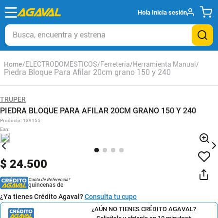
Hola
Inicia sesión
Busca, encuentra y estrena
ELECTRODOMESTICOS
Ferreteria
Herramienta Manual
Piedra Bloque Para Afilar 20cm grano 150 y 240
TRUPER
PIEDRA BLOQUE PARA AFILAR 20CM GRANO 150 Y 240
Producto
:
139155
Ean
:
$
24
.
500
Cuota de Referencia*
quincenas de
¿Ya tienes Crédito Agaval?
Consulta tu cupo
¿AÚN NO TIENES CRÉDITO AGAVAL?