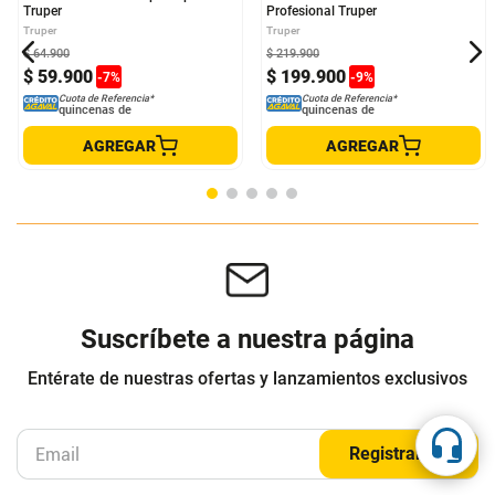
Cautin Profesional Tipo Lapiz 60W
Pistola De calor 1500 W
Truper
Profesional Truper
Truper
Truper
$
64
.
900
$
219
.
900
$
59
.
900
$
199
.
900
-
7
%
-
9
%
Cuota de Referencia*
Cuota de Referencia*
quincenas de
quincenas de
AGREGAR
AGREGAR
Suscríbete a nuestra página