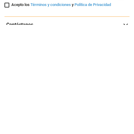
Entérate de nuestras ofertas y lanzamientos exclusivos
Registrarme
Acepto los
Términos y condiciones
y
Política de Privacidad
Contáctanos
Sobre Agaval
Servicio al cliente
Legales