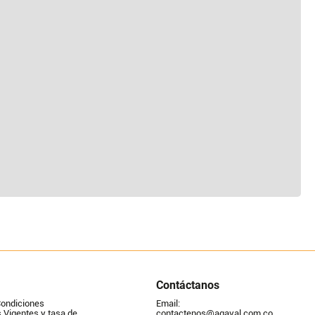
Contáctanos
Condiciones
Email: 
Vigentes y tasa de 
contactenos@agaval.com.co