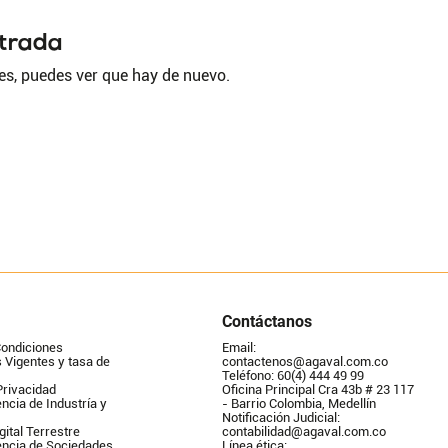
ntrada
es, puedes ver que hay de nuevo.
Contáctanos
Condiciones
Email: 
Vigentes y tasa de 
contactenos@agaval.com.co
Teléfono: 60(4) 444 49 99
Privacidad
Oficina Principal Cra 43b # 23 117 
ncia de Industría y 
- Barrio Colombia, Medellín
Notificación Judicial: 
gital Terrestre
contabilidad@agaval.com.co
encia de Sociedades
Línea ética: 