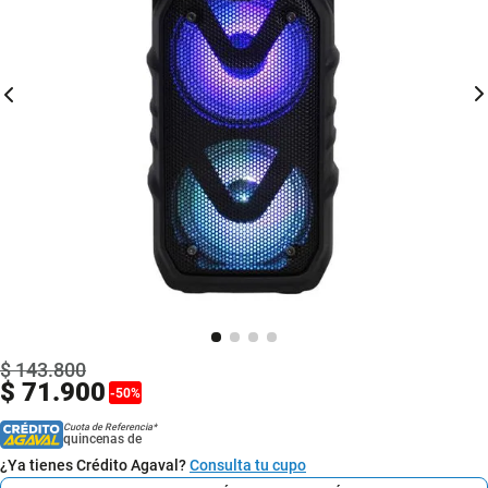
$
143
.
800
$
71
.
900
-
50
%
Cuota de Referencia*
quincenas de
¿Ya tienes Crédito Agaval?
Consulta tu cupo