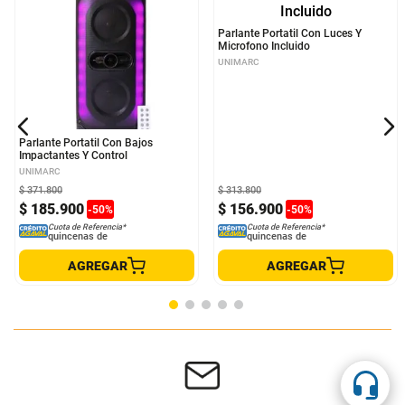
Parlante Portatil Con Bajos
Parlante Portatil Con Luces Y
Impactantes Y Control
Microfono Incluido
UNIMARC
UNIMARC
$
371
.
800
$
313
.
800
$
185
.
900
$
156
.
900
-
50
%
-
50
%
Cuota de Referencia*
Cuota de Referencia*
quincenas de
quincenas de
AGREGAR
AGREGAR