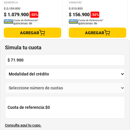
GENERICO
UNIMARC
$
2
.
159
.
800
$
313
.
800
$
1
.
079
.
900
$
156
.
900
-
50
%
-
50
%
Cuota de Referencia*
Cuota de Referencia*
quincenas de
quincenas de
AGREGAR
AGREGAR
Simula tu cuota
$
71.900
Cuota de referencia:
$0
Consulta aquí tu cupo.