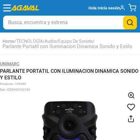
Hola
Inicia sesión
Busca, encuentra y estrena
TECNOLOGÍA
Audio
Equipo De Sonido
Parlante Portatil con Iluminacion Dinamica Sonido y Estilo
UNIMARC
PARLANTE PORTATIL CON ILUMINACION DINAMICA SONIDO
Y ESTILO
Producto
:
139085
Ean
:
IZ20000102183