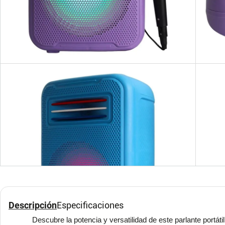
Radio Retro Portatil
Parla
Recargable Sonido Claro
Ilum
Mult
NANOTEC
NANO
Descripción
Especificaciones
Descubre la potencia y versatilidad de este parlante portát