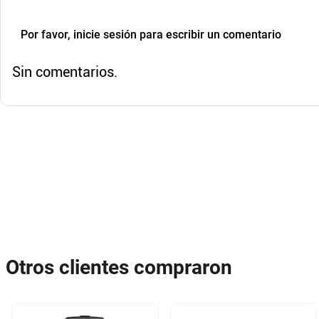
**INFORMACION IMPORTANTE **El color de la foto es refer
producto y al mismo tiempo es la opción 1 nuestra de desp
tengas presente por si te llegara en otro color.**
Por favor, inicie sesión para escribir un comentario
NOTA : La foto de este producto ha sido ambientada, por lo 
piezas adicionales ni ningún otro elemento que lo acompañ
Sin comentarios.
Observaciones De Garantía: 3 Meses **** La garantía de 
de fábrica, no por daños ocasionados por mal uso o por de
tramitará bajo las políticas, términos y condiciones estable
Otros clientes compraron