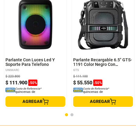
Parlante Con Luces Led Y
Parlante Recargable 6.5" GTS-
Soporte Para Telefono
1191 Color Negro Con
Bluetooth Y FM
UNIMARC
GTS
$
223
.
800
$
111
.
100
$
111
.
900
$
55
.
550
-
50
%
-
50
%
Cuota de Referencia*
Cuota de Referencia*
quincenas de
quincenas de
AGREGAR
AGREGAR