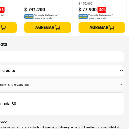
$
155
.
800
$
741
.
200
$
77
.
900
6
%
-
50
%
cia*
Cuota de Referencia*
Cuota de Referencia*
quincenas de
quincenas de
R
AGREGAR
AGREGAR
uota
rencia:
$0
cupo.
uota dependerá de
la tasa aplicable al momento del otorgamiento del crédito
, de la periodicidad