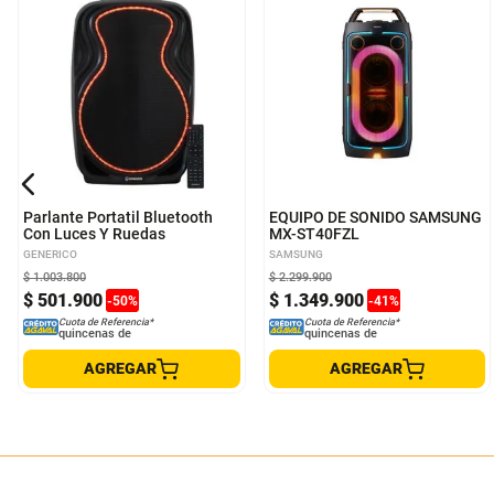
Parlante Portatil Bluetooth
EQUIPO DE SONIDO SAMSUNG
Con Luces Y Ruedas
MX-ST40FZL
GENERICO
SAMSUNG
$
1
.
003
.
800
$
2
.
299
.
900
$
501
.
900
$
1
.
349
.
900
-
50
%
-
41
%
Cuota de Referencia*
Cuota de Referencia*
quincenas de
quincenas de
AGREGAR
AGREGAR