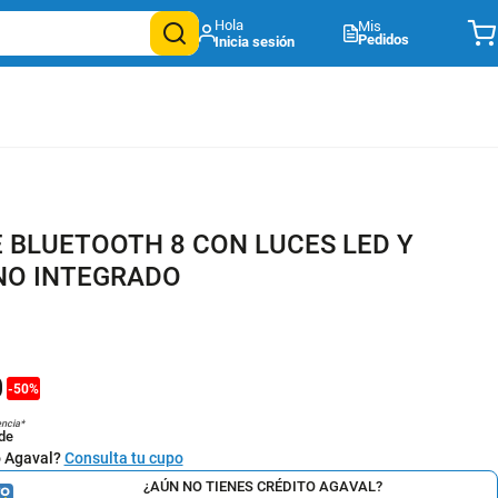
Mis
Pedidos
 BLUETOOTH 8 CON LUCES LED Y
NO INTEGRADO
0
-
50
%
encia*
de
o Agaval?
Consulta tu cupo
¿AÚN NO TIENES CRÉDITO AGAVAL?