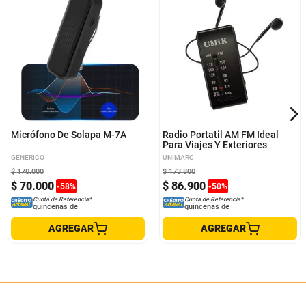
Micrófono De Solapa M-7A
Radio Portatil AM FM Ideal
Para Viajes Y Exteriores
GENERICO
UNIMARC
$
170
.
000
$
173
.
800
$
70
.
000
$
86
.
900
-
58
%
-
50
%
Cuota de Referencia*
Cuota de Referencia*
quincenas de
quincenas de
AGREGAR
AGREGAR