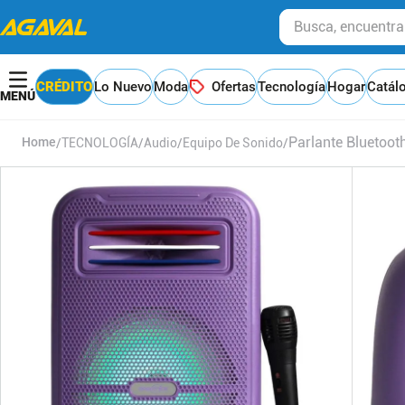
Busca, encuentra y
CRÉDITO
Lo Nuevo
Moda
Ofertas
Tecnología
Hogar
Catál
Parlante Bluetoot
TECNOLOGÍA
Audio
Equipo De Sonido