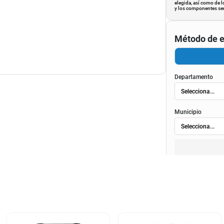
encial para que puedas ver los atributos del
elegida, así como de l
y los componentes ser
acho. Pero dejamos la aclaración para que lo
cual no incluye ningún adorno, ni accesorios, ni
Método de e
an.
este producto es exclusivamente por defectos
sconocimiento de uso del cliente. La garantía se
cidos por la empresa. ****
Departamento
Municipio