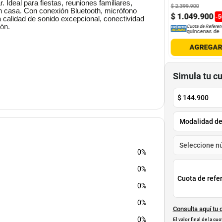
. Ideal para fiestas, reuniones familiares,
800
$
141
.
800
$
2
.
399
.
900
a en casa. Con conexión Bluetooth, micrófono
.
900
$
70
.
900
$
1
.
049
.
900
-
50
%
-
50
%
-
5
a calidad de sonido excepcional, conectividad
ión.
Cuota de Referencia*
Cuota de Referencia*
Cuota de Referen
quincenas de
quincenas de
quincenas de
AGREGAR
AGREGAR
AGREGA
Simula tu c
ispositivo móvil para reproducir tu música
$
144.900
s profundos y agudos claros para una
resentaciones o eventos en los que necesites
iversión a tu música con un espectáculo de
0%
 través del cable auxiliar o reproduce música
0%
Cuota de refe
0%
ilmente y disfrutar de la música en cualquier
0%
9 largo.
Consulta aquí tu 
0%
El valor final de la c