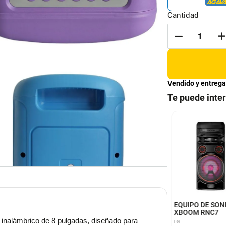
Cantidad
Vendido y entrega
Te puede inte
nte Portatil con
Parlante Portatil 6.5
inacion LED
Musica Con Estereo
icolor
Inalambrico
TEC
UNIMARC
EQUIPO DE SON
XBOOM RNC7
il inalámbrico de 8 pulgadas, diseñado para
LG