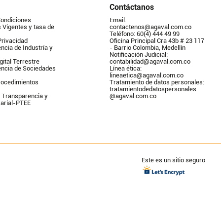
Contáctanos
Condiciones
Email: 
Vigentes y tasa de 
contactenos@agaval.com.co
Teléfono: 60(4) 444 49 99
Privacidad
Oficina Principal Cra 43b # 23 117 
ncia de Industría y 
- Barrio Colombia, Medellín
Notificación Judicial: 
gital Terrestre
contabilidad@agaval.com.co
encia de Sociedades
Línea ética: 
lineaetica@agaval.com.co 
ocedimientos 
Tratamiento de datos personales: 
tratamientodedatospersonales        
 Transparencia y 
@agaval.com.co
arial-PTEE
Este es un sitio seguro