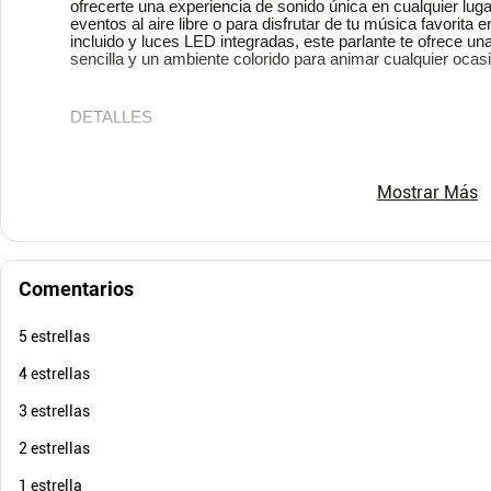
ofrecerte una experiencia de sonido única en cualquier lugar
$
223
.
800
$
141
.
eventos al aire libre o para disfrutar de tu música favorit
$
111
.
900
$
70
-
50
%
incluido y luces LED integradas, este parlante te ofrece un
sencilla y un ambiente colorido para animar cualquier ocas
Cuota de Referencia*
quincenas de
AGREGAR
DETALLES
Conectividad Bluetooth: Empareja fácilmente con tu d
Mostrar Más
favorita de forma inalámbrica.
Potencia de Sonido: Sonido de alta calidad con bajo
experiencia auditiva envolvente.
Micrófono Con Cable Incluido: Ideal para karaoke, p
Comentarios
amplificar tu voz.
Luces LED Integradas: Añaden un toque de color y d
5 estrellas
luces sincronizado.
Entrada Auxiliar y USB: Conecta otros dispositivos a
4 estrellas
desde una memoria USB.
3 estrellas
Diseño Portátil: Asa incorporada para transportar fác
lugar.
2 estrellas
Dimensiones del Producto: 36 de alto x 23 ancho x 1
1 estrella