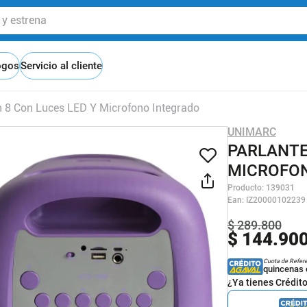
 estrena
ogos
Servicio al cliente
h 8 Con Luces LED Y Microfono Integrado
UNIMARC
PARLANTE
MICROFO
Producto
:
139031
Ean
:
IZ20000102239
$
289
.
800
$
144
.
90
Cuota de Refer
quincenas 
¿Ya tienes Crédit