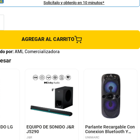
Solicítalo y obtenlo en 10 minutos*
AGREGAR AL CARRITO
do por:
AML Comercializadora
resar
IDO LG
EQUIPO DE SONIDO J&R
Parlante Recargable Con
J5290
Conexion Bluetooth Y
Luces
J&R
UNIMARC