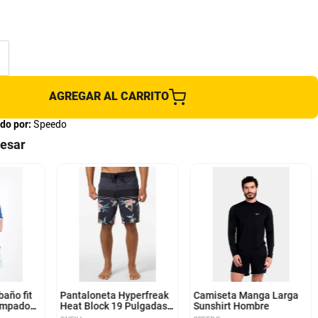
AGREGAR AL CARRITO
do por:
Speedo
resar
30
32
34
36
38
S
baño fit
Pantaloneta Hyperfreak
Camiseta Manga Larga
tampado
Heat Block 19 Pulgadas
Sunshirt Hombre
 menta
Hombre