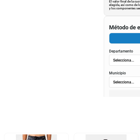
El valor final de la c
elegida, así como de l
y los componentes ser
Método de e
Departamento
Municipio