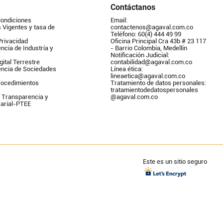
Contáctanos
Condiciones
Email: 
Vigentes y tasa de 
contactenos@agaval.com.co
Teléfono: 60(4) 444 49 99
Privacidad
Oficina Principal Cra 43b # 23 117 
ncia de Industría y 
- Barrio Colombia, Medellín
Notificación Judicial: 
gital Terrestre
contabilidad@agaval.com.co
encia de Sociedades
Línea ética: 
lineaetica@agaval.com.co 
ocedimientos 
Tratamiento de datos personales: 
tratamientodedatospersonales        
 Transparencia y 
@agaval.com.co
arial-PTEE
Este es un sitio seguro