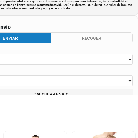
uota dependerá de
la tasa aplicable al momento del otorgamiento del crédito
, de la periodicidad
os costos de fianza, seguro o
costos de envió
. Según el decreto 1074 de 2015 el valor de la cuota
án indicados al momento del pago y en el contrato.
nvío
ENVIAR
RECOGER
CALCULAR ENVÍO