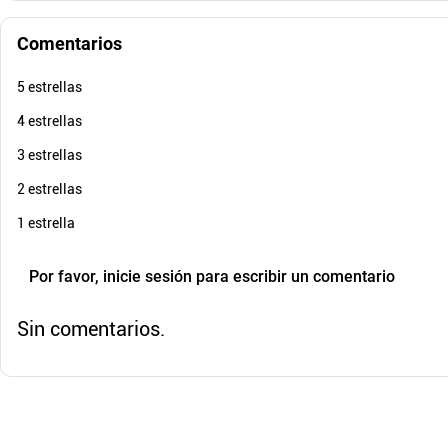
Comentarios
$
189
.
900
$
21
Cuota de Referencia*
quincenas de
5 estrellas
AGREGAR
4 estrellas
3 estrellas
2 estrellas
1 estrella
Por favor, inicie sesión para escribir un comentario
Sin comentarios.