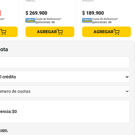
ONEILL
SPEEDO
$
269
.
900
$
189
.
900
%
cia*
Cuota de Referencia*
Cuota de Referencia*
quincenas de
quincenas de
R
AGREGAR
AGREGAR
uota
rencia:
$0
cupo.