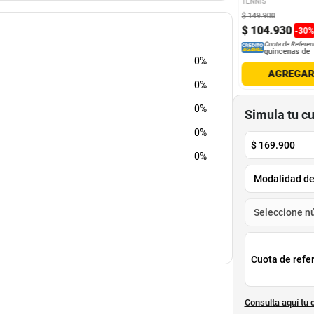
TENNIS
para hombre
$
149
.
900
9
.
900
$
60
.
000
$
104
.
930
-
30
Cuota de Referencia*
Cuota de Referencia*
Cuota de Referen
quincenas de
quincenas de
quincenas de
0%
AGREGAR
AGREGAR
AGREGA
0%
0%
Simula tu c
0%
$
169.900
0%
Cuota de refe
Consulta aquí tu 