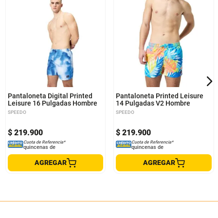
S
M
L
XL
S
M
L
XL
Pantaloneta Digital Printed
Pantaloneta Printed Leisure
Leisure 16 Pulgadas Hombre
14 Pulgadas V2 Hombre
SPEEDO
SPEEDO
$
219
.
900
$
219
.
900
Cuota de Referencia*
Cuota de Referencia*
quincenas de
quincenas de
AGREGAR
AGREGAR