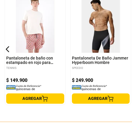
S
M
L
XL
32
34
36
Pantaloneta de baño con
Pantaloneta De Baño Jammer
estampado en rojo para
Hyperboom Hombre
hombre
TENNIS
SPEEDO
$
149
.
900
$
249
.
900
Cuota de Referencia*
Cuota de Referencia*
quincenas de
quincenas de
AGREGAR
AGREGAR