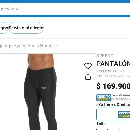
 estrena
ogos
Servicio al cliente
ggings Hyden Basic Hombre
SPEEDO
PANTALÓN
Producto
:
141876
Ean
:
770372324055
$
169
.
90
Cuota de Refer
quincenas 
¿Ya tienes Crédit
Talla