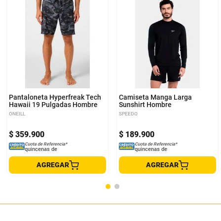
30
32
34
36
S
Pantaloneta Hyperfreak Tech
Camiseta Manga Larga
Hawaii 19 Pulgadas Hombre
Sunshirt Hombre
ONEILL
SPEEDO
$
359
.
900
$
189
.
900
Cuota de Referencia*
Cuota de Referencia*
quincenas de
quincenas de
AGREGAR
AGREGAR