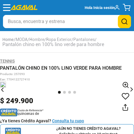
Hola
Inicia sesión
Busca, encuentra y estrena
MODA
Hombre
Ropa Exterior
Pantalones
Pantalón chino en 100% lino verde para hombre
TENNIS
PANTALÓN CHINO EN 100% LINO VERDE PARA HOMBRE
Producto
:
257093
Ean
:
7704122727410
$
249
.
900
Cuota de Referencia*
quincenas de
¿Ya tienes Crédito Agaval?
Consulta tu cupo
¿AÚN NO TIENES CRÉDITO AGAVAL?