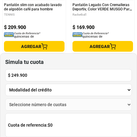
Pantalón slim con acabado lavado
Pantalón Legado Con Cremalleras
de algodón café para hombre
Deportiv, Color VERDE MUSGO Para
Hombre
TENNIS
Racketball
$
209
.
900
$
169
.
900
Cuota de Referencia*
Cuota de Referencia*
quincenas de
quincenas de
AGREGAR
AGREGAR
Simula tu cuota
$
249.900
Cuota de referencia:
$0