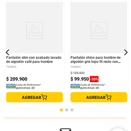
Pantalón slim con acabado lavado
Pantalón chino para hombre de
de algodón café para hombre
algodón gris topo fit recto con
dobladillo vuelto
TENNIS
TENNIS
$
199
.
900
$
209
.
900
$
99
.
950
-
50
%
Cuota de Referencia*
Cuota de Referencia*
quincenas de
quincenas de
AGREGAR
AGREGAR