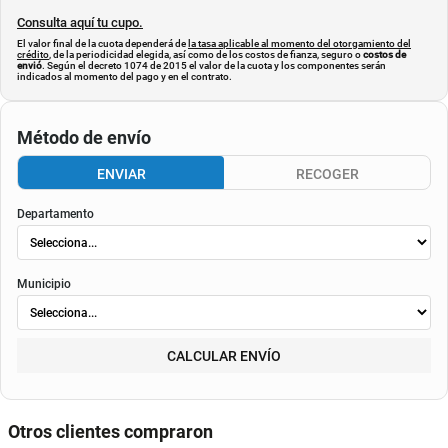
Consulta aquí tu cupo.
El valor final de la cuota dependerá de
la tasa aplicable al momento del otorgamiento del
crédito
, de la periodicidad elegida, así como de los costos de fianza, seguro o
costos de
envió
. Según el decreto 1074 de 2015 el valor de la cuota y los componentes serán
indicados al momento del pago y en el contrato.
Método de envío
ENVIAR
RECOGER
Departamento
Municipio
CALCULAR ENVÍO
Otros clientes compraron