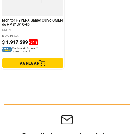
Monitor HYPERX Gamer Curvo OMEN
de HP 31,5" QHD
OMEN
$
2
.
949
.
690
$
1
.
917
.
299
-
34
%
Cuota de Referencia*
quincenas de
AGREGAR