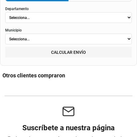
crédito
, de la periodicidad elegida, así como de los costos de fianza, seguro o
costos de
envió
. Según el decreto 1074 de 2015 el valor de la cuota y los componentes serán
indicados al momento del pago y en el contrato.
Método de envío
ENVIAR
RECOGER
Departamento
Municipio
CALCULAR ENVÍO
Otros clientes compraron