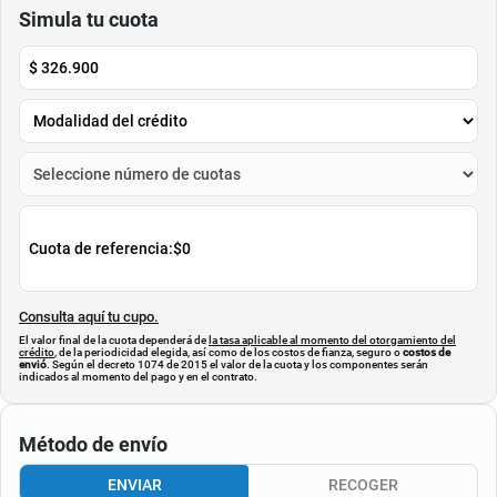
IMUSA
IMUSA
$
124
.
900
$
210
.
000
$
102
.
900
$
180
.
000
-
17
%
-
14
%
Cuota de Referencia*
Cuota de Referencia*
quincenas de
quincenas de
AGREGAR
AGREGAR
Simula tu cuota
$
326.900
Cuota de referencia:
$0
Consulta aquí tu cupo.
El valor final de la cuota dependerá de
la tasa aplicable al momento del otorgamiento del