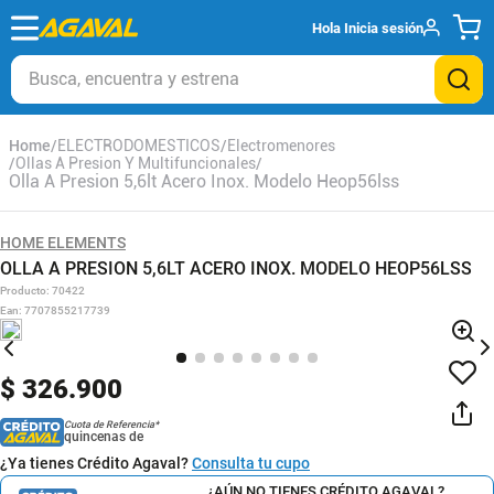
Hola
Inicia sesión
Busca, encuentra y estrena
ELECTRODOMESTICOS
Electromenores
Ollas A Presion Y Multifuncionales
Olla A Presion 5,6lt Acero Inox. Modelo Heop56lss
HOME ELEMENTS
OLLA A PRESION 5,6LT ACERO INOX. MODELO HEOP56LSS
Producto
:
70422
Ean
:
7707855217739
$
326
.
900
Cuota de Referencia*
quincenas de
¿Ya tienes Crédito Agaval?
Consulta tu cupo
¿AÚN NO TIENES CRÉDITO AGAVAL?