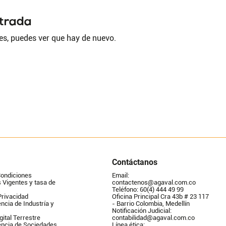
ntrada
es, puedes ver que hay de nuevo.
Contáctanos
Condiciones
Email: 
Vigentes y tasa de 
contactenos@agaval.com.co
Teléfono: 60(4) 444 49 99
Privacidad
Oficina Principal Cra 43b # 23 117 
ncia de Industría y 
- Barrio Colombia, Medellín
Notificación Judicial: 
gital Terrestre
contabilidad@agaval.com.co
encia de Sociedades
Línea ética: 