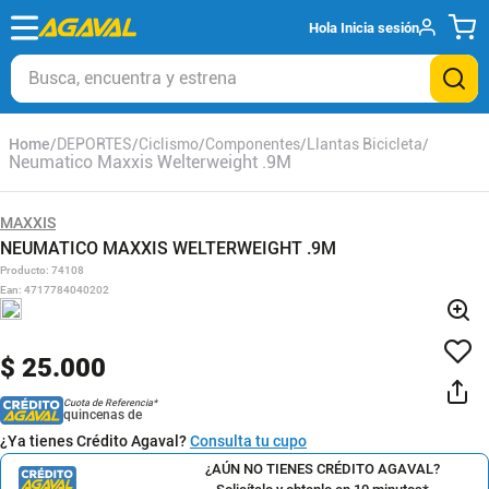
Hola
Inicia sesión
Busca, encuentra y estrena
DEPORTES
Ciclismo
Componentes
Llantas Bicicleta
Neumatico Maxxis Welterweight .9M
MAXXIS
NEUMATICO MAXXIS WELTERWEIGHT .9M
Producto
:
74108
Ean
:
4717784040202
$
25
.
000
Cuota de Referencia*
quincenas de
¿Ya tienes Crédito Agaval?
Consulta tu cupo
¿AÚN NO TIENES CRÉDITO AGAVAL?