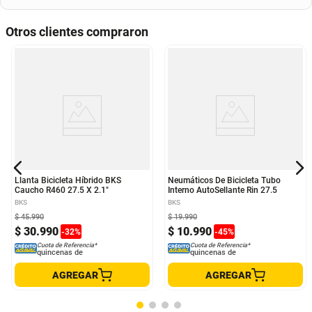
Otros clientes compraron
Llanta Bicicleta Híbrido BKS
Neumáticos De Bicicleta Tubo
Caucho R460 27.5 X 2.1"
Interno AutoSellante Rin 27.5
BKS
BKS
$
45
.
990
$
19
.
990
$
30
.
990
$
10
.
990
-
32
%
-
45
%
Cuota de Referencia*
Cuota de Referencia*
quincenas de
quincenas de
AGREGAR
AGREGAR