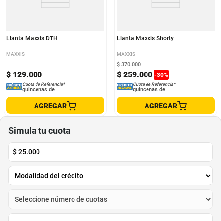
Llanta Maxxis DTH
Llanta Maxxis Shorty
MAXXIS
MAXXIS
$
370
.
000
$
129
.
000
$
259
.
000
-
30
%
Cuota de Referencia*
Cuota de Referencia*
quincenas de
quincenas de
AGREGAR
AGREGAR
Simula tu cuota
$
25.000