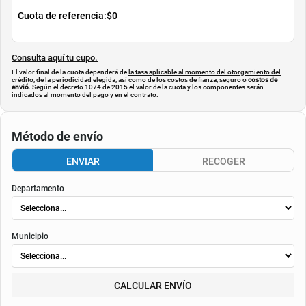
Cuota de referencia:
$0
Consulta aquí tu cupo.
El valor final de la cuota dependerá de
la tasa aplicable al momento del otorgamiento del
crédito
, de la periodicidad elegida, así como de los costos de fianza, seguro o
costos de
envió
. Según el decreto 1074 de 2015 el valor de la cuota y los componentes serán
indicados al momento del pago y en el contrato.
Método de envío
ENVIAR
RECOGER
Departamento
Municipio
CALCULAR ENVÍO