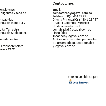
Contáctanos
Condiciones
Email: 
Vigentes y tasa de 
contactenos@agaval.com.co
Teléfono: 60(4) 444 49 99
Privacidad
Oficina Principal Cra 43b # 23 117 
ncia de Industría y 
- Barrio Colombia, Medellín
Notificación Judicial: 
gital Terrestre
contabilidad@agaval.com.co
encia de Sociedades
Línea ética: 
lineaetica@agaval.com.co 
ocedimientos 
Tratamiento de datos personales: 
tratamientodedatospersonales        
 Transparencia y 
@agaval.com.co
arial-PTEE
Este es un sitio seguro