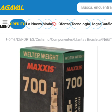
Busca, encuentra y
CRÉDITO
Lo Nuevo
Moda
Ofertas
Tecnología
Hogar
Catál
Neum
DEPORTES
Ciclismo
Componentes
Llantas Bicicleta