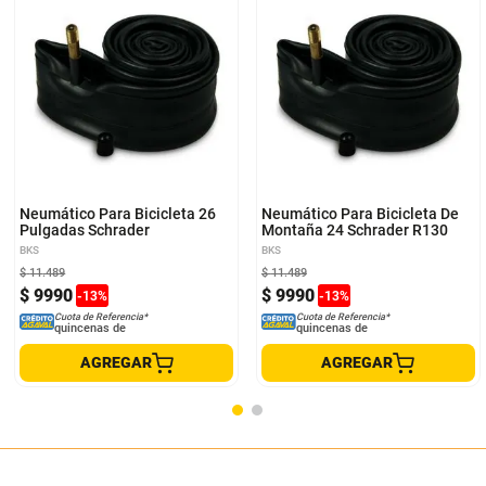
Neumático Para Bicicleta 26
Neumático Para Bicicleta De
Pulgadas Schrader
Montaña 24 Schrader R130
BKS
BKS
$
11
.
489
$
11
.
489
$
9990
$
9990
-
13
%
-
13
%
Cuota de Referencia*
Cuota de Referencia*
quincenas de
quincenas de
AGREGAR
AGREGAR