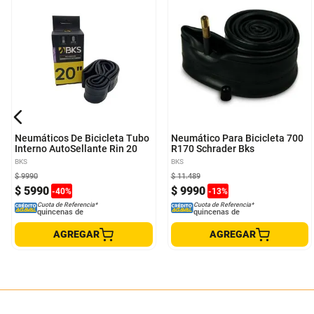
Neumáticos De Bicicleta Tubo
Neumático Para Bicicleta 700
Interno AutoSellante Rin 20
R170 Schrader Bks
BKS
BKS
$
9990
$
11
.
489
$
5990
$
9990
-
40
%
-
13
%
Cuota de Referencia*
Cuota de Referencia*
quincenas de
quincenas de
AGREGAR
AGREGAR