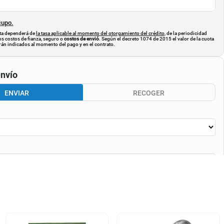
cupo.
uota dependerá de
la tasa aplicable al momento del otorgamiento del crédito
, de la periodicidad
os costos de fianza, seguro o
costos de envió
. Según el decreto 1074 de 2015 el valor de la cuota
án indicados al momento del pago y en el contrato.
nvío
ENVIAR
RECOGER
CALCULAR ENVÍO