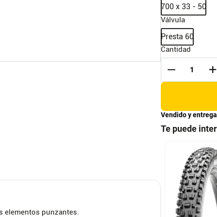
700 x 33 - 50
Válvula
Presta 60
Cantidad
Vendido y entrega
Te puede inte
atico Maxxis
Llanta Cadex Race
erweight .8M
S
CADEX
os elementos punzantes.