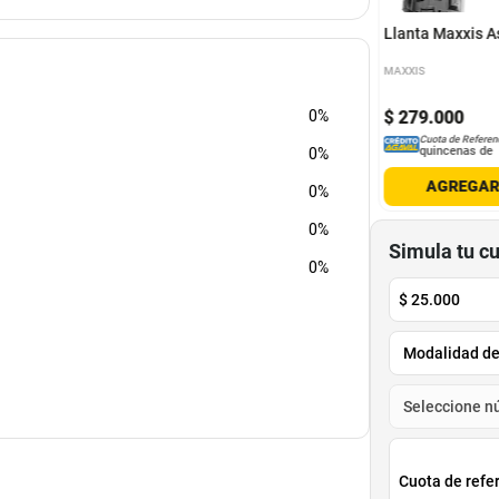
Llanta Maxxis A
MAXXIS
$
400
.
000
0%
.
000
$
280
.
000
$
279
.
000
-
30
%
Cuota de Referencia*
Cuota de Referencia*
Cuota de Referen
quincenas de
quincenas de
quincenas de
0%
AGREGAR
AGREGAR
AGREGA
0%
0%
Simula tu c
0%
$
25.000
Cuota de refe