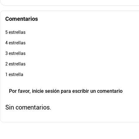
Comentarios
5 estrellas
$
99
.
000
$
25
Cuota de Referencia*
quincenas de
4 estrellas
AGREGAR
3 estrellas
2 estrellas
1 estrella
Por favor, inicie sesión para escribir un comentario
Sin comentarios.