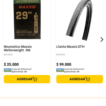
Neumatico Maxxis
Llanta Maxxis DTH
Welterweight .9M
MAXXIS
MAXXIS
$
25
.
000
$
99
.
000
Cuota de Referencia*
Cuota de Referencia*
quincenas de
quincenas de
AGREGAR
AGREGAR