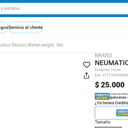
 estrena
ogos
Servicio al cliente
atico Maxxis Welterweight .9M
MAXXIS
NEUMATIC
Producto
:
74106
Ean
:
471778404008
$
25
.
000
Cuota de Refer
quincenas 
¿Ya tienes Crédit
Tamaño