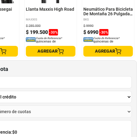
ssegai
Llanta Maxxis High Road
Neumático Para Bicicleta
De Montaña 26 Pulgadas
Presta R170
MAXXIS
BKS
$
285
.
000
$
9990
$
199
.
500
$
6990
-
30
%
-
30
%
cia*
Cuota de Referencia*
Cuota de Referencia*
quincenas de
quincenas de
R
AGREGAR
AGREGAR
uota
rencia:
$0