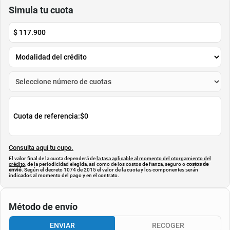
$
89
.
900
$
199
.
900
$
59
.
900
$
157
.
900
-
33
%
-
21
%
Cuota de Referencia*
Cuota de Referencia*
quincenas de
quincenas de
AGREGAR
AGREGAR
Simula tu cuota
$
117.900
Cuota de referencia:
$0
Consulta aquí tu cupo.
El valor final de la cuota dependerá de
la tasa aplicable al momento del otorgamiento del
crédito
, de la periodicidad elegida, así como de los costos de fianza, seguro o
costos de