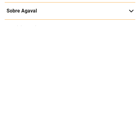
Entérate de nuestras ofertas y lanzamientos exclusivos
Registrarme
Acepto los
Términos y condiciones
y
Política de Privacidad
Contáctanos
Sobre Agaval
Servicio al cliente
Legales