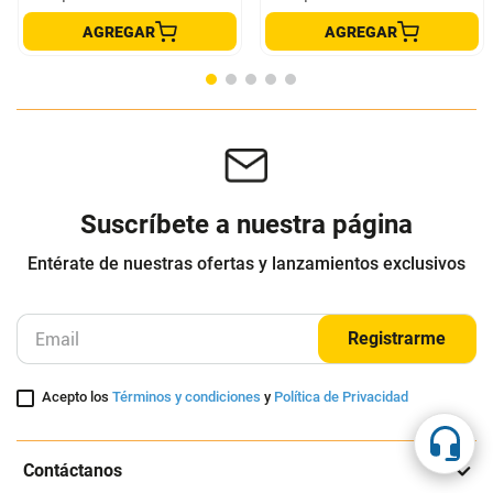
Combo: Sanduchera 2 Puestos +
Waflera Black And Decker Estilo
Cafetera Eléctrica 6 Tazas
Belga Giratoria Negro
TEZZIO
BLACK AND DECKER
$
199
.
900
$
259
.
900
$
109
.
900
$
209
.
900
-
45
%
-
19
%
Cuota de Referencia*
Cuota de Referencia*
quincenas de
quincenas de
AGREGAR
AGREGAR
Suscríbete a nuestra página