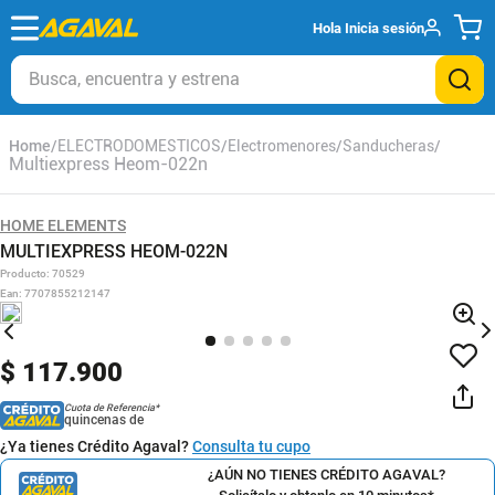
Hola
Inicia sesión
Busca, encuentra y estrena
ELECTRODOMESTICOS
Electromenores
Sanducheras
Multiexpress Heom-022n
HOME ELEMENTS
MULTIEXPRESS HEOM-022N
Producto
:
70529
Ean
:
7707855212147
$
117
.
900
Cuota de Referencia*
quincenas de
¿Ya tienes Crédito Agaval?
Consulta tu cupo
¿AÚN NO TIENES CRÉDITO AGAVAL?