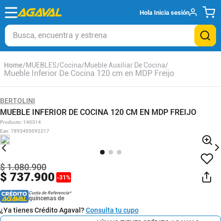
Hola
Inicia sesión
Busca, encuentra y estrena
MUEBLES
Cocina
Mueble Auxiliar De Cocina
Mueble Inferior De Cocina 120 cm en MDP Freijo
BERTOLINI
MUEBLE INFERIOR DE COCINA 120 CM EN MDP FREIJO
Producto
:
140314
Ean
:
7893455092217
$
1
.
080
.
900
$
737
.
900
-
31
%
Cuota de Referencia*
quincenas de
¿Ya tienes Crédito Agaval?
Consulta tu cupo