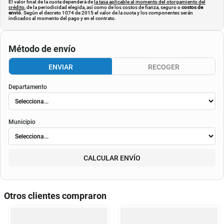
El valor final de la cuota dependerá de
la tasa aplicable al momento del otorgamiento del
crédito
, de la periodicidad elegida, así como de los costos de fianza, seguro o
costos de
envió
. Según el decreto 1074 de 2015 el valor de la cuota y los componentes serán
indicados al momento del pago y en el contrato.
Método de envío
ENVIAR
RECOGER
Departamento
Municipio
CALCULAR ENVÍO
Otros clientes compraron