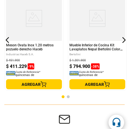
Meson Ovata Inox 1.20 metros
Mueble Inferior de Cocina Kit
pozuelo derecho Haceb
Lavaplatos Nepal Bertolini Color
Blanco y Roble Gris
Industrias Haceb S.A.
Bertolini
$
451
.
900
$
1
.
301
.
900
$
411
.
229
$
794
.
900
-
9
%
-
38
%
Cuota de Referencia*
Cuota de Referencia*
quincenas de
quincenas de
AGREGAR
AGREGAR