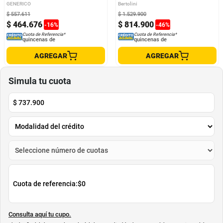
Estante De Barra Color Negro
GENERICO
Bertolini
$
557
.
611
$
1
.
529
.
900
$
464
.
676
$
814
.
900
-
16
%
-
46
%
Cuota de Referencia*
Cuota de Referencia*
quincenas de
quincenas de
AGREGAR
AGREGAR
Simula tu cuota
$
737.900
Cuota de referencia:
$0
Consulta aquí tu cupo.