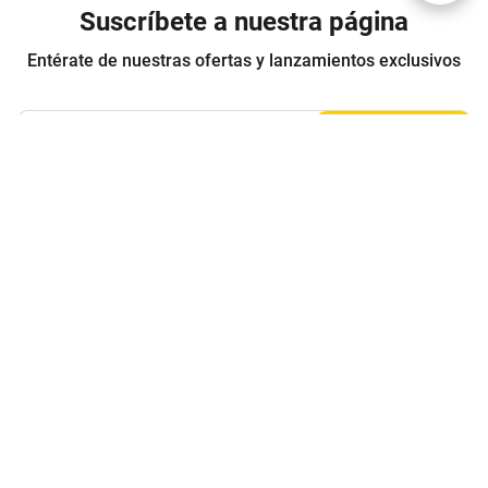
Suscríbete a nuestra página
Entérate de nuestras ofertas y lanzamientos exclusivos
Registrarme
Acepto los
Términos y condiciones
y
Política de Privacidad
Contáctanos
Sobre Agaval
Servicio al cliente
Legales