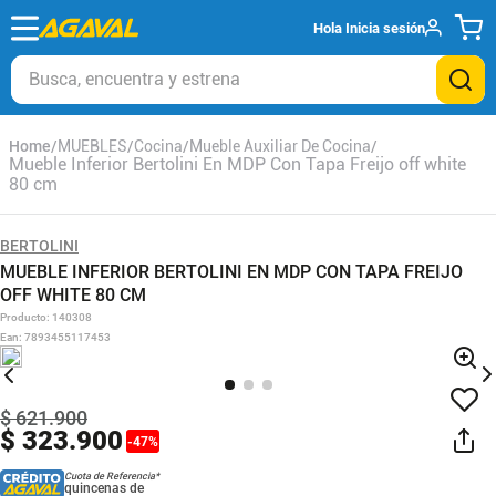
Hola
Inicia sesión
Busca, encuentra y estrena
MUEBLES
Cocina
Mueble Auxiliar De Cocina
Mueble Inferior Bertolini En MDP Con Tapa Freijo off white
80 cm
BERTOLINI
MUEBLE INFERIOR BERTOLINI EN MDP CON TAPA FREIJO
OFF WHITE 80 CM
Producto
:
140308
Ean
:
7893455117453
$
621
.
900
$
323
.
900
-
47
%
Cuota de Referencia*
quincenas de