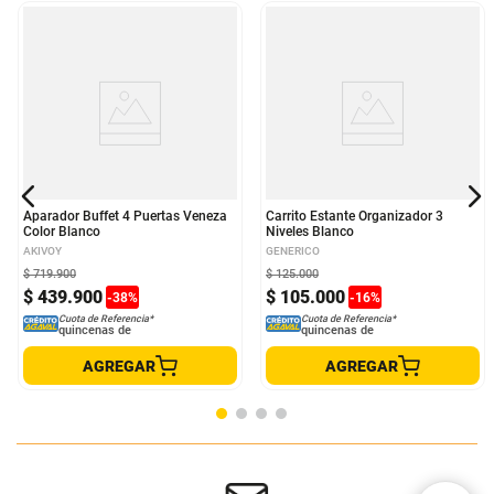
Aparador Buffet 4 Puertas Veneza
Carrito Estante Organizador 3
Color Blanco
Niveles Blanco
AKIVOY
GENERICO
$
719
.
900
$
125
.
000
$
439
.
900
$
105
.
000
-
38
%
-
16
%
Cuota de Referencia*
Cuota de Referencia*
quincenas de
quincenas de
AGREGAR
AGREGAR