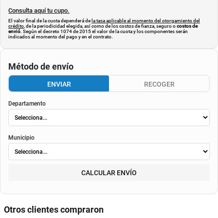
Consulta aquí tu cupo.
El valor final de la cuota dependerá de
la tasa aplicable al momento del otorgamiento del
crédito
, de la periodicidad elegida, así como de los costos de fianza, seguro o
costos de
envió
. Según el decreto 1074 de 2015 el valor de la cuota y los componentes serán
indicados al momento del pago y en el contrato.
Método de envío
ENVIAR
RECOGER
Departamento
Municipio
CALCULAR ENVÍO
Otros clientes compraron