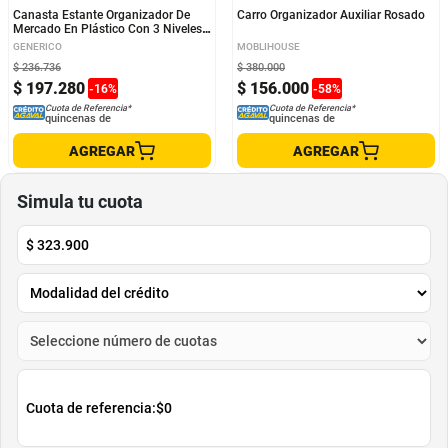
Canasta Estante Organizador De
Carro Organizador Auxiliar Rosado
Mercado En Plástico Con 3 Niveles
Y Ruedas Color Blanco
GENERICO
MOBLIHOUSE
$
236
.
736
$
380
.
000
$
197
.
280
$
156
.
000
-
16
%
-
58
%
Cuota de Referencia*
Cuota de Referencia*
quincenas de
quincenas de
AGREGAR
AGREGAR
Simula tu cuota
$
323.900
Cuota de referencia:
$0