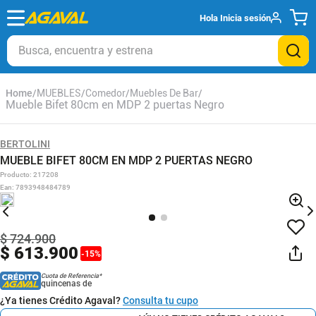
Hola
Inicia sesión
Busca, encuentra y estrena
MUEBLES
Comedor
Muebles De Bar
Mueble Bifet 80cm en MDP 2 puertas Negro
BERTOLINI
MUEBLE BIFET 80CM EN MDP 2 PUERTAS NEGRO
Producto
:
217208
Ean
:
7893948484789
$
724
.
900
$
613
.
900
-
15
%
Cuota de Referencia*
quincenas de
¿Ya tienes Crédito Agaval?
Consulta tu cupo