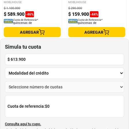
MOBLIHOUSE
MOBLIHOUSE
$
1
.
100
.
000
$
290
.
000
$
589
.
900
$
159
.
900
-
46
%
-
44
%
Cuota de Referencia*
Cuota de Referencia*
quincenas de
quincenas de
AGREGAR
AGREGAR
Simula tu cuota
$
613.900
Cuota de referencia:
$0
Consulta aquí tu cupo.