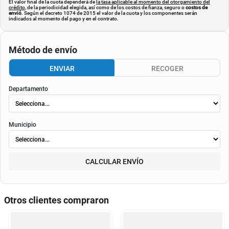
El valor final de la cuota dependerá de
la tasa aplicable al momento del otorgamiento del
crédito
, de la periodicidad elegida, así como de los costos de fianza, seguro o
costos de
envió
. Según el decreto 1074 de 2015 el valor de la cuota y los componentes serán
indicados al momento del pago y en el contrato.
Método de envío
ENVIAR
RECOGER
Departamento
Municipio
CALCULAR ENVÍO
Otros clientes compraron