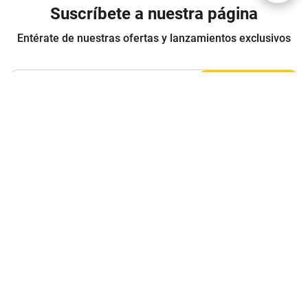
Suscríbete a nuestra página
Entérate de nuestras ofertas y lanzamientos exclusivos
Registrarme
Acepto los
Términos y condiciones
y
Política de Privacidad
Contáctanos
Sobre Agaval
Servicio al cliente
Legales