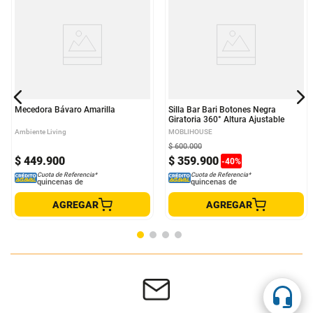
Mecedora Bávaro Amarilla
Silla Bar Bari Botones Negra
Giratoria 360° Altura Ajustable
Ambiente Living
MOBLIHOUSE
$
600
.
000
$
449
.
900
$
359
.
900
-
40
%
Cuota de Referencia*
Cuota de Referencia*
quincenas de
quincenas de
AGREGAR
AGREGAR