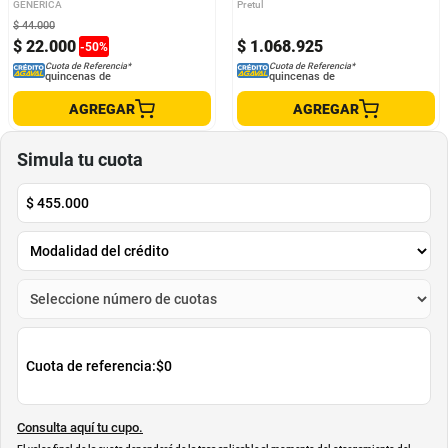
GENERICA
Pretul
$
44
.
000
$
22
.
000
$
1
.
068
.
925
-
50
%
Cuota de Referencia*
Cuota de Referencia*
quincenas de
quincenas de
AGREGAR
AGREGAR
Simula tu cuota
$
455.000
Cuota de referencia:
$0
Consulta aquí tu cupo.