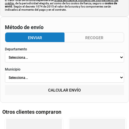
El valor final de la cuota dependerá de
la tasa aplicable al momento del otorgamiento del
crédito
, de la periodicidad elegida, así como de los costos de fianza, seguro o
costos de
envió
. Según el decreto 1074 de 2015 el valor de la cuota y los componentes serán
indicados al momento del pago y en el contrato.
Método de envío
ENVIAR
RECOGER
Departamento
Municipio
CALCULAR ENVÍO
Otros clientes compraron