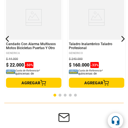
Candado Con Alarma Multiusos
Taladro Inalambrico Taladro
Motos Bicicletas Puertas Y Otro
Profesional
GENERICA
GENERICO
$
44
.
000
$
240
.
000
$
22
.
000
$
160
.
000
-
50
%
-
33
%
Cuota de Referencia*
Cuota de Referencia*
quincenas de
quincenas de
AGREGAR
AGREGAR