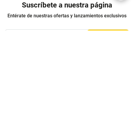
Suscríbete a nuestra página
Entérate de nuestras ofertas y lanzamientos exclusivos
Registrarme
Acepto los
Términos y condiciones
y
Política de Privacidad
Contáctanos
Sobre Agaval
Servicio al cliente
Legales