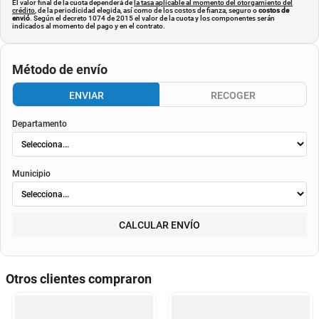
El valor final de la cuota dependerá de
la tasa aplicable al momento del otorgamiento del
crédito
, de la periodicidad elegida, así como de los costos de fianza, seguro o
costos de
envió
. Según el decreto 1074 de 2015 el valor de la cuota y los componentes serán
indicados al momento del pago y en el contrato.
Método de envío
ENVIAR
RECOGER
Departamento
Municipio
CALCULAR ENVÍO
Otros clientes compraron