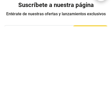
Suscríbete a nuestra página
Entérate de nuestras ofertas y lanzamientos exclusivos
Registrarme
Acepto los
Términos y condiciones
y
Política de Privacidad
Contáctanos
Sobre Agaval
Servicio al cliente
Legales