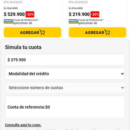
RTA MUEBLES
RTA MUEBLES
$
762
.
900
$
316
.
900
$
529
.
900
$
219
.
900
-
30
%
-
30
%
Cuota de Referencia*
Cuota de Referencia*
quincenas de
quincenas de
AGREGAR
AGREGAR
Simula tu cuota
$
379.900
Cuota de referencia:
$0
Consulta aquí tu cupo.