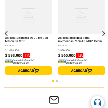
Alacena Despensa De 70 cm Con
Alacena despensa porta
Mesón En MDP
microondas 70cm En MDP 15mm 3
Puertas Freijo
Bertolini
Bertolini
$
1
.
019
.
900
$
980
.
900
$
598
.
900
$
560
.
900
-
41
%
-
42
%
Cuota de Referencia*
Cuota de Referencia*
quincenas de
quincenas de
AGREGAR
AGREGAR