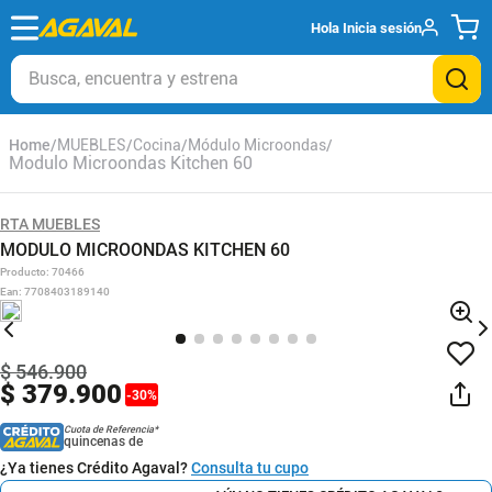
Hola
Inicia sesión
Busca, encuentra y estrena
MUEBLES
Cocina
Módulo Microondas
Modulo Microondas Kitchen 60
RTA MUEBLES
MODULO MICROONDAS KITCHEN 60
Producto
:
70466
Ean
:
7708403189140
$
546
.
900
$
379
.
900
-
30
%
Cuota de Referencia*
quincenas de
¿Ya tienes Crédito Agaval?
Consulta tu cupo