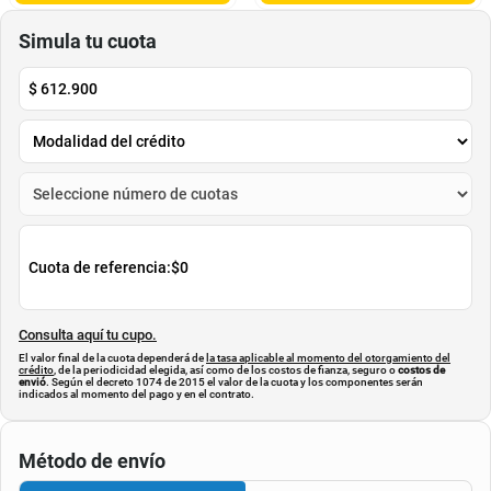
$
168
.
000
$
84
.
900
$
140
.
000
-
16
%
Cuota de Referencia*
Cuota de Referencia*
quincenas de
quincenas de
AGREGAR
AGREGAR
Simula tu cuota
$
612.900
Cuota de referencia:
$0
Consulta aquí tu cupo.
El valor final de la cuota dependerá de
la tasa aplicable al momento del otorgamiento del
crédito
, de la periodicidad elegida, así como de los costos de fianza, seguro o
costos de