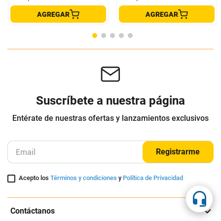
PARLANTE SWAN SW-BX1255B
PARLANTE MI PORTABLE
SWAN
XIAOMI
$
599
.
000
$
97
.
000
Cuota de Referencia*
Cuota de Referencia*
quincenas de
quincenas de
AGREGAR
AGREGAR
Suscríbete a nuestra página