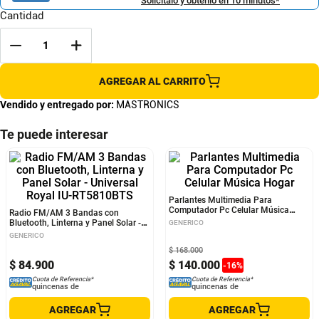
Solicítalo y obtenlo en 10 minutos*
Cantidad
AGREGAR AL CARRITO
Vendido y entregado por:
MASTRONICS
Te puede interesar
Radio FM/AM 3 Bandas con
Parlantes Multimedia Para
Bluetooth, Linterna y Panel Solar -
Computador Pc Celular Música
Universal Royal IU-RT5810BTS
Hogar
GENERICO
GENERICO