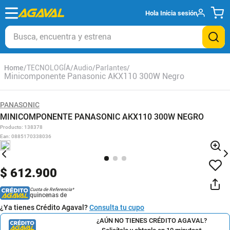
Hola
Inicia sesión
Busca, encuentra y estrena
TECNOLOGÍA
Audio
Parlantes
Minicomponente Panasonic AKX110 300W Negro
PANASONIC
MINICOMPONENTE PANASONIC AKX110 300W NEGRO
Producto
:
138378
Ean
:
0885170338036
$
612
.
900
Cuota de Referencia*
quincenas de
¿Ya tienes Crédito Agaval?
Consulta tu cupo
¿AÚN NO TIENES CRÉDITO AGAVAL?