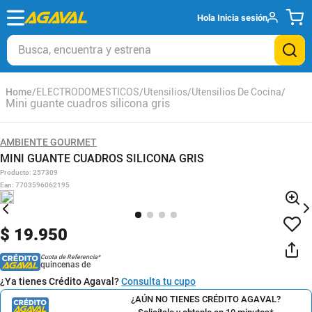
Hola
Inicia sesión
Busca, encuentra y estrena
ELECTRODOMESTICOS
Utensilios
Utensilios De Cocina
Mini guante cuadros silicona gris
AMBIENTE GOURMET
MINI GUANTE CUADROS SILICONA GRIS
Producto
:
257309
Ean
:
7703596062195
$
19
.
950
Cuota de Referencia*
quincenas de
¿Ya tienes Crédito Agaval?
Consulta tu cupo
¿AÚN NO TIENES CRÉDITO AGAVAL?