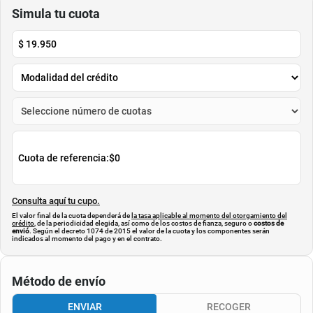
$
180
.
000
$
140
.
200
$
128
.
000
-
28
%
Cuota de Referencia*
Cuota de Referencia*
quincenas de
quincenas de
AGREGAR
AGREGAR
Simula tu cuota
$
19.950
Cuota de referencia:
$0
Consulta aquí tu cupo.
El valor final de la cuota dependerá de
la tasa aplicable al momento del otorgamiento del
crédito
, de la periodicidad elegida, así como de los costos de fianza, seguro o
costos de