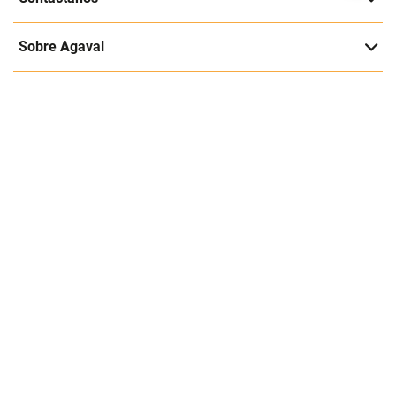
Entérate de nuestras ofertas y lanzamientos exclusivos
Registrarme
Acepto los
Términos y condiciones
y
Política de Privacidad
Contáctanos
Sobre Agaval
Servicio al cliente
Legales