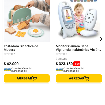
Tostadora Didáctica de
Monitor Cámara Bebé
Madera
Vigilancia Inalámbrica Visión
Nocturna
GENERICA
GENERICO
$
387
.
780
$
62
.
000
$
323
.
150
-
16
%
Cuota de Referencia*
Cuota de Referencia*
quincenas de
quincenas de
AGREGAR
AGREGAR