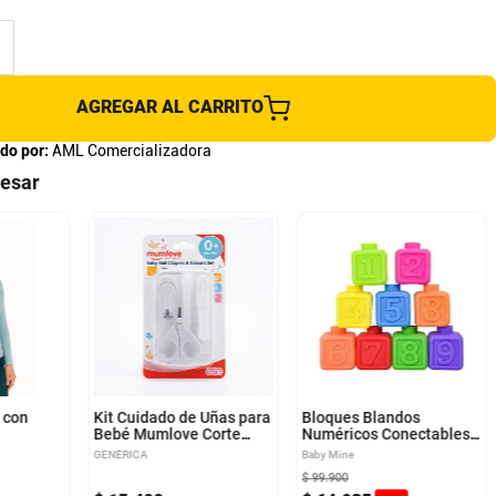
AGREGAR AL CARRITO
do por:
AML Comercializadora
resar
 con
Kit Cuidado de Uñas para
Bloques Blandos
Bebé Mumlove Corte
Numéricos Conectables
Seguro Desde el Primer
Baby Mine
GENERICA
Baby Mine
Día Blanco
$
99
.
900