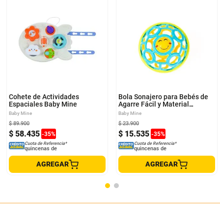
Cohete de Actividades
Bola Sonajero para Bebés de
Espaciales Baby Mine
Agarre Fácil y Material
Flexible
Baby Mine
Baby Mine
$
89
.
900
$
23
.
900
$
58
.
435
$
15
.
535
-
35
%
-
35
%
Cuota de Referencia*
Cuota de Referencia*
quincenas de
quincenas de
AGREGAR
AGREGAR