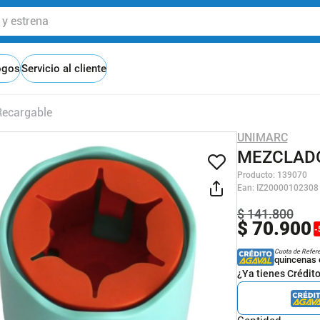
 estrena
ogos
Servicio al cliente
Recargable
UNIMARC
MEZCLADO
Producto
:
139070
Ean
:
IZ20000102308
$
141
.
800
$
70
.
900
-
Cuota de Refer
quincenas 
¿Ya tienes Crédit