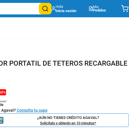
Mis
Pedidos
R PORTATIL DE TETEROS RECARGABLE
50
%
encia*
de
o Agaval?
Consulta tu cupo
¿AÚN NO TIENES CRÉDITO AGAVAL?
Solicítalo y obtenlo en 10 minutos*