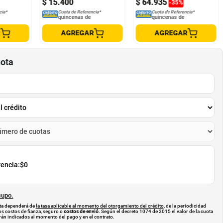
$
15
.
400
$
64
.
935
-
35
%
cia*
Cuota de Referencia*
Cuota de Referencia*
quincenas de
quincenas de
R
AGREGAR
AGREGAR
uota
rencia:
$0
cupo.
uota dependerá de
la tasa aplicable al momento del otorgamiento del crédito
, de la periodicidad
os costos de fianza, seguro o
costos de envió
. Según el decreto 1074 de 2015 el valor de la cuota
án indicados al momento del pago y en el contrato.