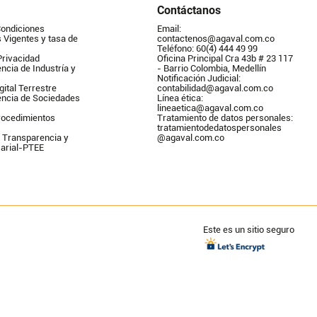
Contáctanos
Condiciones
Email: 
Vigentes y tasa de 
contactenos@agaval.com.co
Teléfono: 60(4) 444 49 99
Privacidad
Oficina Principal Cra 43b # 23 117 
ncia de Industría y 
- Barrio Colombia, Medellín
Notificación Judicial: 
gital Terrestre
contabilidad@agaval.com.co
encia de Sociedades
Línea ética: 
lineaetica@agaval.com.co 
ocedimientos 
Tratamiento de datos personales: 
tratamientodedatospersonales        
 Transparencia y 
@agaval.com.co
arial-PTEE
Este es un sitio seguro