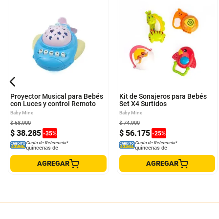
Proyector Musical para Bebés
Kit de Sonajeros para Bebés
con Luces y control Remoto
Set X4 Surtidos
Baby Mine
Baby Mine
$
58
.
900
$
74
.
900
$
38
.
285
$
56
.
175
-
35
%
-
25
%
Cuota de Referencia*
Cuota de Referencia*
quincenas de
quincenas de
AGREGAR
AGREGAR