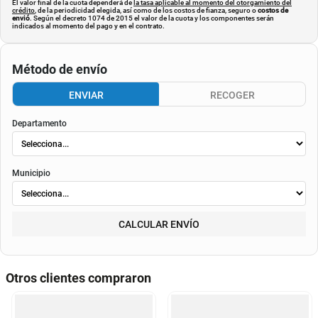
El valor final de la cuota dependerá de
la tasa aplicable al momento del otorgamiento del
crédito
, de la periodicidad elegida, así como de los costos de fianza, seguro o
costos de
envió
. Según el decreto 1074 de 2015 el valor de la cuota y los componentes serán
indicados al momento del pago y en el contrato.
Método de envío
ENVIAR
RECOGER
Departamento
Municipio
CALCULAR ENVÍO
Otros clientes compraron