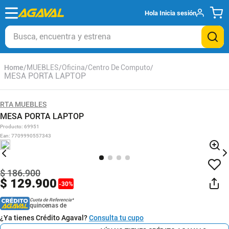
Hola
Inicia sesión
Busca, encuentra y estrena
MUEBLES
Oficina
Centro De Computo
MESA PORTA LAPTOP
RTA MUEBLES
MESA PORTA LAPTOP
Producto
:
69951
Ean
:
7709990557343
$
186
.
900
$
129
.
900
-
30
%
Cuota de Referencia*
quincenas de
¿Ya tienes Crédito Agaval?
Consulta tu cupo