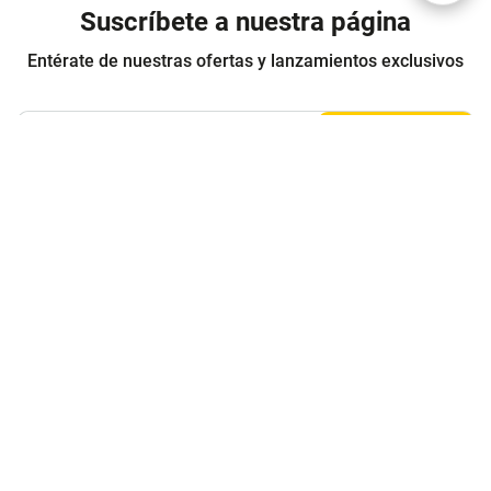
Suscríbete a nuestra página
Entérate de nuestras ofertas y lanzamientos exclusivos
Registrarme
Acepto los
Términos y condiciones
y
Política de Privacidad
Contáctanos
Sobre Agaval
Servicio al cliente
Legales