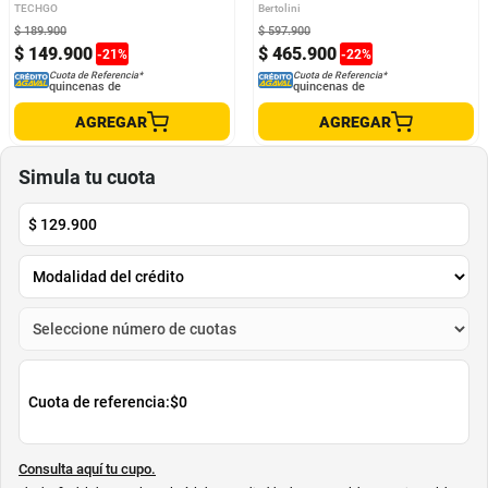
TECHGO
Bertolini
$
189
.
900
$
597
.
900
$
149
.
900
$
465
.
900
-
21
%
-
22
%
Cuota de Referencia*
Cuota de Referencia*
quincenas de
quincenas de
AGREGAR
AGREGAR
Simula tu cuota
$
129.900
Cuota de referencia:
$0
Consulta aquí tu cupo.