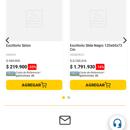
Escritorio Sirion
Escritorio Slide Negro 120x60x73
Cm
AKIVOY
GENERICO
$
469
.
900
$
2
.
150
.
316
$
219
.
900
$
1
.
791
.
930
-
53
%
-
16
%
Cuota de Referencia*
Cuota de Referencia*
quincenas de
quincenas de
AGREGAR
AGREGAR