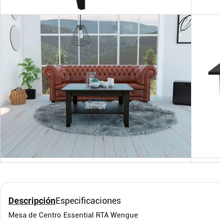
Mesa de Centro Gota
Mesa
(30x110x68) Amaretto
Negr
DKO DESIGN SAS
Bertoli
$
471
.
900
$
706
.
$
359
.
900
$
33
-
23
%
Cuota de Referencia*
quincenas de
AGREGAR
Descripción
Especificaciones
Mesa de Centro Essential RTA Wengue