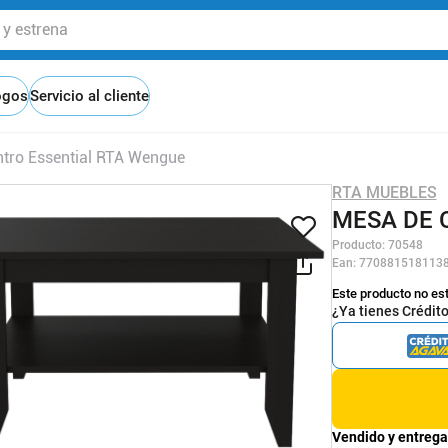
 estrena
ogos
Servicio al cliente
tro Essential RTA Wengue
RTA MUEBLES
MESA DE 
Producto
:
70548
Ean
:
770881518113
Este producto no es
¿Ya tienes Crédit
Vendido y entrega