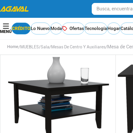
Busca, encuentra y
CRÉDITO
Lo Nuevo
Moda
Ofertas
Tecnología
Hogar
Catál
Mesa de Cen
MUEBLES
Sala
Mesas De Centro Y Auxiliares