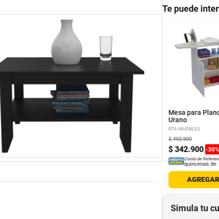
Te puede inte
 Centro Liberty
Arrimo Essential Coñac
o
ni
RTA MUEBLES
Mesa para Plan
Urano
RTA MUEBLES
900
$
439
.
900
$
493
.
900
4
.
900
$
305
.
900
$
342
.
900
-
52
%
-
30
%
-
30
Cuota de Referencia*
Cuota de Referencia*
Cuota de Referen
quincenas de
quincenas de
quincenas de
AGREGAR
AGREGAR
AGREGA
Simula tu c