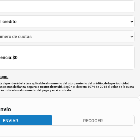
rencia:
$0
cupo.
uota dependerá de
la tasa aplicable al momento del otorgamiento del crédito
, de la periodicidad
os costos de fianza, seguro o
costos de envió
. Según el decreto 1074 de 2015 el valor de la cuota
án indicados al momento del pago y en el contrato.
nvío
ENVIAR
RECOGER