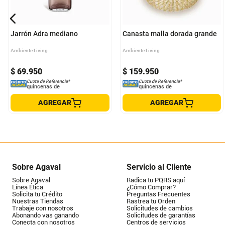
Jarrón Adra mediano
Canasta malla dorada grande
Ambiente Living
Ambiente Living
$
69
.
950
$
159
.
950
Cuota de Referencia*
Cuota de Referencia*
quincenas de
quincenas de
AGREGAR
AGREGAR
Sobre Agaval
Servicio al Cliente
Sobre Agaval
Radica tu PQRS aquí
Línea Ética
¿Cómo Comprar?
Solicita tu Crédito
Preguntas Frecuentes
Nuestras Tiendas
Rastrea tu Orden
Trabaje con nosotros
Solicitudes de cambios
Abonando vas ganando
Solicitudes de garantías
Conecta con nosotros
Centros de servicios