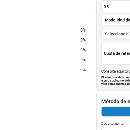
$
0
0%
0%
0%
Cuota de refe
0%
0%
Consulta aquí tu 
El valor final de la c
elegida, así como de l
y los componentes ser
Método de e
Departamento