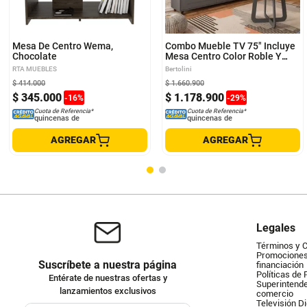
Mesa De Centro Wema,
Combo Mueble TV 75" Incluye
Chocolate
Mesa Centro Color Roble Y
Grafito
RTA MUEBLES
Bertolini
$
414
.
000
$
1
.
660
.
900
$
345
.
000
$
1
.
178
.
900
-
16
%
-
29
%
Cuota de Referencia*
Cuota de Referencia*
quincenas de
quincenas de
AGREGAR
AGREGAR
Legales
Términos y 
Promociones 
Suscríbete a nuestra página
financiación
Políticas de 
Entérate de nuestras ofertas y
Superintende
lanzamientos exclusivos
comercio
Televisión Di