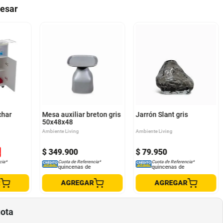
resar
char
Mesa auxiliar breton gris
Jarrón Slant gris
50x48x48
Ambiente Living
Ambiente Living
$
349
.
900
$
79
.
950
%
cia*
Cuota de Referencia*
Cuota de Referencia*
quincenas de
quincenas de
R
AGREGAR
AGREGAR
uota