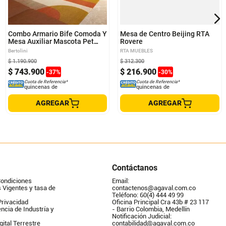
Combo Armario Bife Comoda Y
Mesa de Centro Beijing RTA
Mesa Auxiliar Mascota Pet
Rovere
Color Roble Y Off White
Bertolini
RTA MUEBLES
$
1
.
190
.
900
$
312
.
300
$
743
.
900
$
216
.
900
-
37
%
-
30
%
Cuota de Referencia*
Cuota de Referencia*
quincenas de
quincenas de
AGREGAR
AGREGAR
Contáctanos
Condiciones
Email: 
Vigentes y tasa de 
contactenos@agaval.com.co
Teléfono: 60(4) 444 49 99
Privacidad
Oficina Principal Cra 43b # 23 117 
ncia de Industría y 
- Barrio Colombia, Medellín
Notificación Judicial: 
gital Terrestre
contabilidad@agaval.com.co