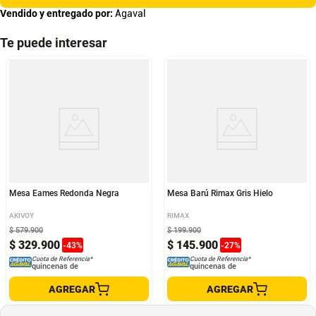
Vendido y entregado por:
Agaval
Te puede interesar
Mesa Eames Redonda Negra
Mesa Barú Rimax Gris Hielo
AKIVOY
RIMAX
$
579
.
900
$
199
.
900
$
329
.
900
$
145
.
900
-
43
%
-
27
%
Cuota de Referencia*
Cuota de Referencia*
quincenas de
quincenas de
AGREGAR
AGREGAR