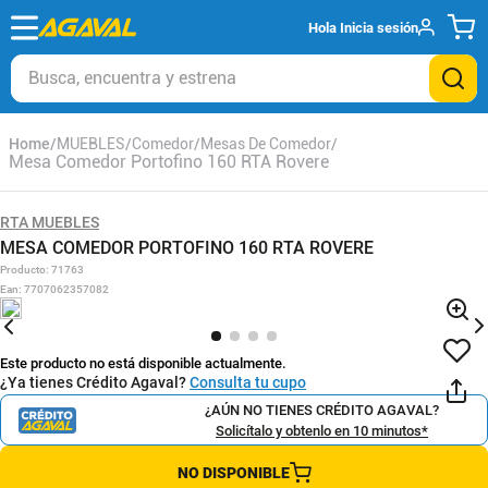
Hola
Inicia sesión
Busca, encuentra y estrena
MUEBLES
Comedor
Mesas De Comedor
Mesa Comedor Portofino 160 RTA Rovere
RTA MUEBLES
MESA COMEDOR PORTOFINO 160 RTA ROVERE
Producto
:
71763
Ean
:
7707062357082
Este producto no está disponible actualmente.
¿Ya tienes Crédito Agaval?
Consulta tu cupo
¿AÚN NO TIENES CRÉDITO AGAVAL?
Solicítalo y obtenlo en 10 minutos*
NO DISPONIBLE