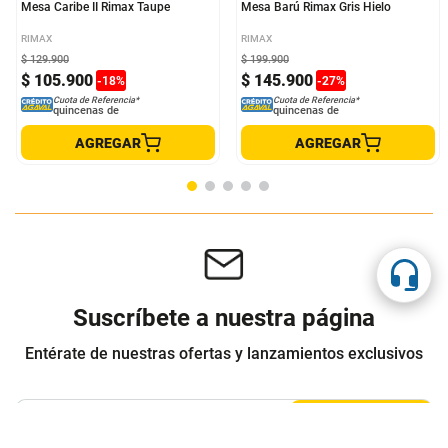
Mesa Caribe II Rimax Taupe
Mesa Barú Rimax Gris Hielo
RIMAX
RIMAX
$
129
.
900
$
199
.
900
$
105
.
900
$
145
.
900
-
18
%
-
27
%
Cuota de Referencia*
Cuota de Referencia*
quincenas de
quincenas de
AGREGAR
AGREGAR
Suscríbete a nuestra página
Entérate de nuestras ofertas y lanzamientos exclusivos
Registrarme