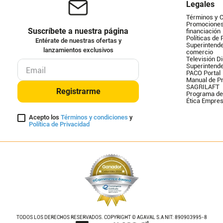
Legales
Términos y 
Promociones 
Suscríbete a nuestra página
financiación
Políticas de 
Entérate de nuestras ofertas y
Superintende
lanzamientos exclusivos
comercio
Televisión Di
Superintend
PACO Portal
Manual de Pr
SAGRILAFT
Registrarme
Programa de
Ética Empres
Acepto los
Términos y condiciones
y
Política de Privacidad
TODOS LOS DERECHOS RESERVADOS. COPYRIGHT © AGAVAL S.A NIT: 890903995-8