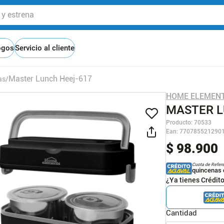
 estrena
ogos
Servicio al cliente
Master Lunch Heej-617
as
HOME ELEMEN
MASTER L
Producto
:
70533
Ean
:
770785521290
$
98
.
900
Cuota de Refer
quincenas 
¿Ya tienes Crédit
Cantidad