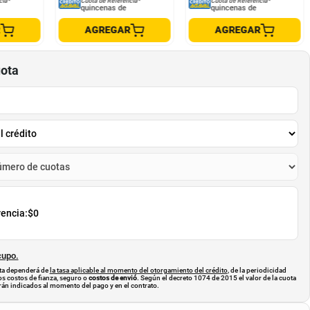
cia*
Cuota de Referencia*
Cuota de Referencia*
quincenas de
quincenas de
R
AGREGAR
AGREGAR
uota
rencia:
$0
cupo.
uota dependerá de
la tasa aplicable al momento del otorgamiento del crédito
, de la periodicidad
os costos de fianza, seguro o
costos de envió
. Según el decreto 1074 de 2015 el valor de la cuota
án indicados al momento del pago y en el contrato.