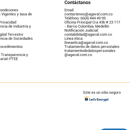
Contáctanos
Condiciones
Email: 
Vigentes y tasa de 
contactenos@agaval.com.co
Teléfono: 60(4) 444 49 99
Privacidad
Oficina Principal Cra 43b # 23 117 
ncia de Industría y 
- Barrio Colombia, Medellín
Notificación Judicial: 
gital Terrestre
contabilidad@agaval.com.co
encia de Sociedades
Línea ética: 
lineaetica@agaval.com.co 
ocedimientos 
Tratamiento de datos personales: 
tratamientodedatospersonales        
 Transparencia y 
@agaval.com.co
arial-PTEE
Este es un sitio seguro