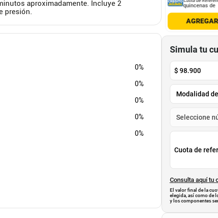
Cuota de Referencia*
Cuota de Referencia*
Cuota de Referen
0 minutos aproximadamente. Incluye 2
quincenas de
quincenas de
quincenas de
e presión.
AGREGAR
AGREGAR
AGREGA
Simula tu c
0%
$
98.900
0%
0%
0%
0%
Cuota de refe
Consulta aquí tu 
El valor final de la c
elegida, así como de l
y los componentes ser