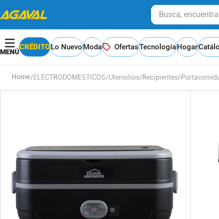
Busca, encuentra y
CRÉDITO
Lo Nuevo
Moda
Ofertas
Tecnología
Hogar
Catál
ELECTRODOMESTICOS
Utensilios
Recipientes
Portacomid