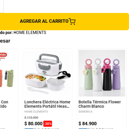
AGREGAR AL CARRITO
do por:
HOME ELEMENTS
resar
a Con
Lonchera Eléctrica Home
Botella Térmica Flower
tido
Elements Portátil Heas
Charm Blanco
L300 G
HOME ELEMENTS
GENERICA
$
115
.
000
$
80
.
000
$
84
.
900
-
30
%