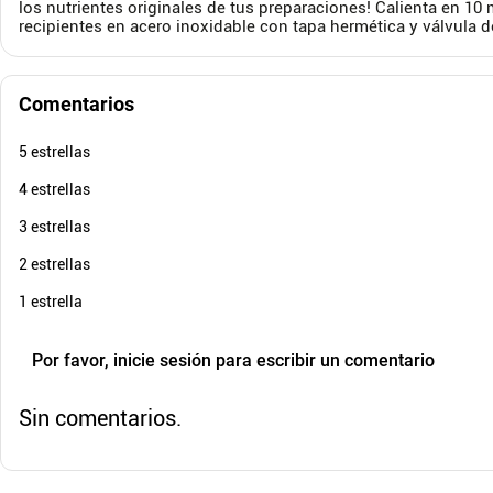
Cuota de Referencia*
los nutrientes originales de tus preparaciones! Calienta en 1
quincenas de
recipientes en acero inoxidable con tapa hermética y válvula d
AGREGAR
Comentarios
5 estrellas
4 estrellas
3 estrellas
2 estrellas
1 estrella
Por favor, inicie sesión para escribir un comentario
Sin comentarios.