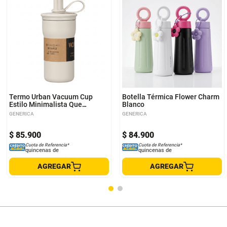
Termo Urban Vacuum Cup
Botella Térmica Flower Charm
Estilo Minimalista Que
Blanco
Conserva Tu Ritmo Blanco
GENERICA
GENERICA
$
85
.
900
$
84
.
900
Cuota de Referencia*
Cuota de Referencia*
quincenas de
quincenas de
AGREGAR
AGREGAR