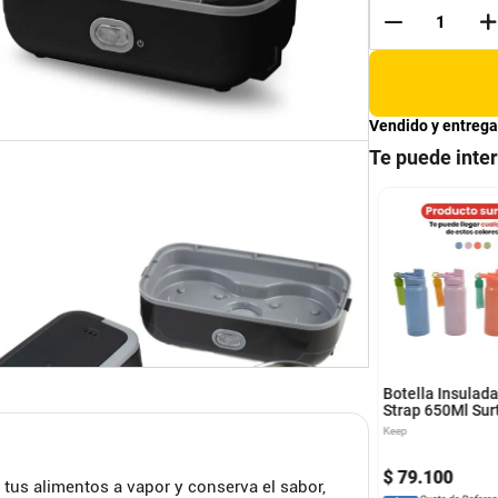
Vendido y entrega
Te puede inte
o Stanley Quencher
Termo Stanley Quencher
 Verde
887Ml Plateado
y
Stanley
Botella Insulad
Strap 650Ml Sur
Keep
0
.
100
$
242
.
300
$
79
.
100
tus alimentos a vapor y conserva el sabor,