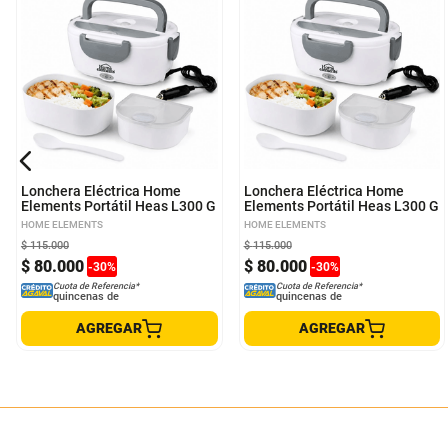
Lonchera Eléctrica Home
Lonchera Eléctrica Home
Elements Portátil Heas L300 G
Elements Portátil Heas L300 G
HOME ELEMENTS
HOME ELEMENTS
$
115
.
000
$
115
.
000
$
80
.
000
$
80
.
000
-
30
%
-
30
%
Cuota de Referencia*
Cuota de Referencia*
quincenas de
quincenas de
AGREGAR
AGREGAR