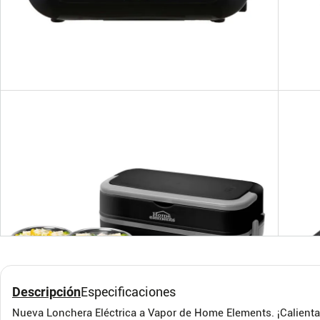
Termo TH-70 MaxDrink
Term
1250 ml – Diseño
1,2L
Premium Negro
FLY
Stanle
Descripción
Especificaciones
$
82
.
900
$
26
Nueva Lonchera Eléctrica a Vapor de Home Elements. ¡Calienta 