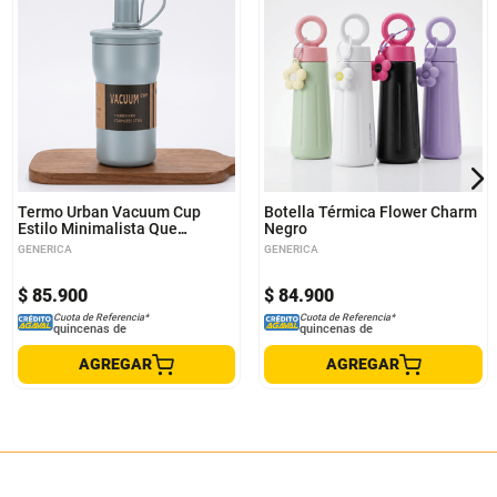
Termo Urban Vacuum Cup
Botella Térmica Flower Charm
Estilo Minimalista Que
Negro
Conserva Tu Ritmo Azul
GENERICA
GENERICA
$
85
.
900
$
84
.
900
Cuota de Referencia*
Cuota de Referencia*
quincenas de
quincenas de
AGREGAR
AGREGAR