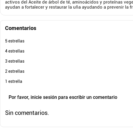
Cuota de Referencia*
activos del Aceite de árbol de té, aminoácidos y proteínas veg
quincenas de
ayudan a fortalecer y restaurar la uña ayudando a prevenir la f
AGREGAR
Comentarios
5 estrellas
4 estrellas
3 estrellas
2 estrellas
1 estrella
Por favor, inicie sesión para escribir un comentario
Sin comentarios.