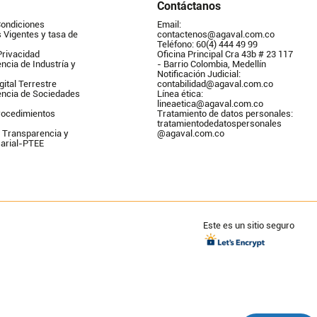
Contáctanos
Condiciones
Email: 
Vigentes y tasa de 
contactenos@agaval.com.co
Teléfono: 60(4) 444 49 99
Privacidad
Oficina Principal Cra 43b # 23 117 
ncia de Industría y 
- Barrio Colombia, Medellín
Notificación Judicial: 
gital Terrestre
contabilidad@agaval.com.co
encia de Sociedades
Línea ética: 
lineaetica@agaval.com.co 
ocedimientos 
Tratamiento de datos personales: 
tratamientodedatospersonales        
 Transparencia y 
@agaval.com.co
arial-PTEE
Este es un sitio seguro