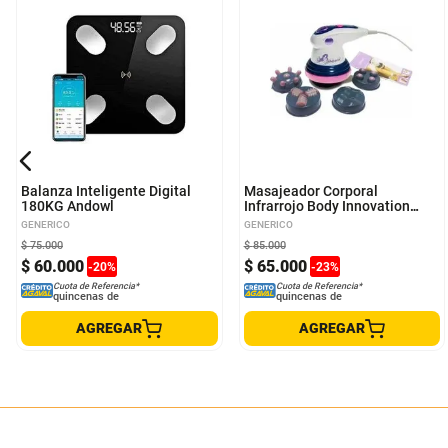
Balanza Inteligente Digital
Masajeador Corporal
180KG Andowl
Infrarrojo Body Innovation
Tonifica BODY-INN
GENERICO
GENERICO
$
75
.
000
$
85
.
000
$
60
.
000
$
65
.
000
-
20
%
-
23
%
Cuota de Referencia*
Cuota de Referencia*
quincenas de
quincenas de
AGREGAR
AGREGAR