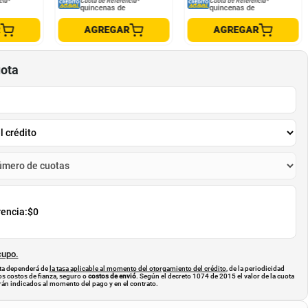
cia*
Cuota de Referencia*
Cuota de Referencia*
quincenas de
quincenas de
R
AGREGAR
AGREGAR
uota
rencia:
$0
cupo.
uota dependerá de
la tasa aplicable al momento del otorgamiento del crédito
, de la periodicidad
os costos de fianza, seguro o
costos de envió
. Según el decreto 1074 de 2015 el valor de la cuota
án indicados al momento del pago y en el contrato.