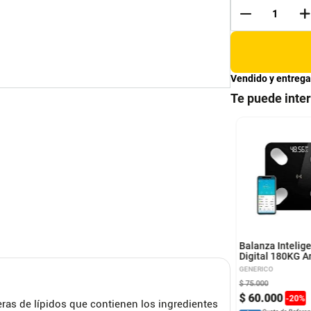
Vendido y entrega
Te puede inte
je Facial con
Bell Franz Azuleno Cera
acion Alta
Depilatoria 500g
uencia
ARC
Bell Franz
Balanza Intelig
Digital 180KG 
GENERICO
800
$
75
.
000
6
.
900
$
40
.
500
$
60
.
000
-
50
%
-
20
%
eras de lípidos que contienen los ingredientes