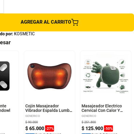
AGREGAR AL CARRITO
do por:
KOSMETIC
resar
ente
Cojin Masajeador
Masajeador Electrico
Andowl
Vibrador Espalda Lumbar
Cervical Con Calor Y
Pies Cuello
Vibracion
GENERICO
GENERICO
$
90
.
000
$
251
.
800
$
65
.
000
$
125
.
900
-
27
%
-
50
%