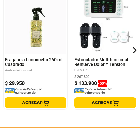
Fragancia Limoncello 260 ml
Estimulador Multifuncional
Cuadrado
Remueve Dolor Y Tension
Ambiente Gourmet
UNIMARC
$
267
.
800
$
29
.
950
$
133
.
900
-
50
%
Cuota de Referencia*
Cuota de Referencia*
quincenas de
quincenas de
AGREGAR
AGREGAR