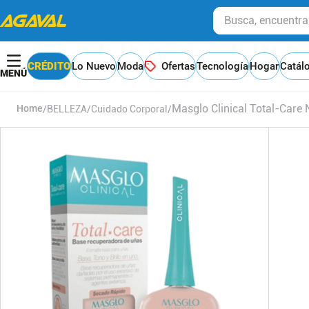
Busca, encuentra y
CRÉDITO
Lo Nuevo
Moda
Ofertas
Tecnología
Hogar
Catál
Masglo Clinical Total-Care
BELLEZA
Cuidado Corporal