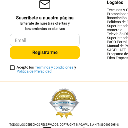
Legales
Términos y 
Promociones 
Suscríbete a nuestra página
financiación
Políticas de 
Entérate de nuestras ofertas y
Superintende
lanzamientos exclusivos
comercio
Televisión Di
Superintend
PACO Portal
Manual de Pr
SAGRILAFT
Registrarme
Programa de
Ética Empres
Acepto los
Términos y condiciones
y
Política de Privacidad
TODOS LOS DERECHOS RESERVADOS. COPYRIGHT © AGAVAL S.A NIT: 890903995-8