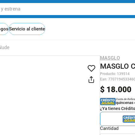
 estrena
ogos
Servicio al cliente
 Nude
MASGLO
MASGLO C
Producto
:
139514
Ean
:
770719453346
$
18
.
000
Cuota de Refer
quincenas 
¿Ya tienes Crédit
Cantidad