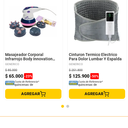
Masajeador Corporal
Cinturon Termico Electrico
Infrarrojo Body Innovation
Para Dolor Lumbar Y Espalda
Tonifica BODY-INN
GENERICO
GENERICO
$
85
.
000
$
251
.
800
$
65
.
000
$
125
.
900
-
23
%
-
50
%
Cuota de Referencia*
Cuota de Referencia*
quincenas de
quincenas de
AGREGAR
AGREGAR