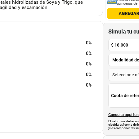
Cuota de Referencia*
Cuota de Referencia*
Cuota de Referen
etales hidrolizadas de Soya y Trigo, que
quincenas de
quincenas de
quincenas de
ragilidad y escamación.
AGREGAR
AGREGAR
AGREGA
Simula tu c
0%
$
18.000
0%
0%
0%
0%
Cuota de refe
Consulta aquí tu 
El valor final de la c
elegida, así como de l
y los componentes ser