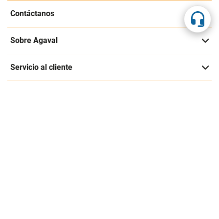
Suscríbete a nuestra página
Entérate de nuestras ofertas y lanzamientos exclusivos
Registrarme
Acepto los
Términos y condiciones
y
Política de Privacidad
Contáctanos
Sobre Agaval
Servicio al cliente