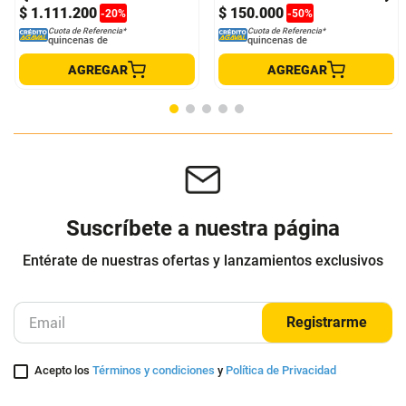
Otros clientes compraron
Espiga Giant Contact Slr Od2 MY21
Manubrio Giant Ruta Contact Sl
10G
MY21 31,8X420
GIANT
GIANT
$
1
.
389
.
000
$
300
.
000
$
1
.
111
.
200
$
150
.
000
-
20
%
-
50
%
Cuota de Referencia*
Cuota de Referencia*
quincenas de
quincenas de
AGREGAR
AGREGAR