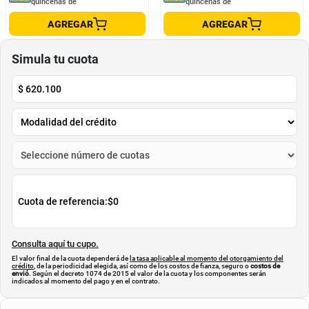
Manubrio Ruta Cadex Race 420Mm
Espiga Giant Contact Slr Od2 MY21
10G
CADEX
GIANT
$
1
.
750
.
000
$
1
.
389
.
000
$
1
.
225
.
000
$
1
.
111
.
200
-
30
%
-
20
%
Cuota de Referencia*
Cuota de Referencia*
quincenas de
quincenas de
AGREGAR
AGREGAR
Simula tu cuota
$
620.100
Cuota de referencia:
$0