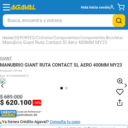
Hola
Inicia sesión
Busca, encuentra y estrena
DEPORTES
Ciclismo
Componentes
Componentes Bicicleta
Manubrio Giant Ruta Contact Sl Aero 400MM MY23
GIANT
MANUBRIO GIANT RUTA CONTACT SL AERO 400MM MY23
Producto
:
69146
Ean
:
4713250035079
$
689
.
000
$
620
.
100
-
10
%
Cuota de Referencia*
quincenas de
¿Ya tienes Crédito Agaval?
Consulta tu cupo