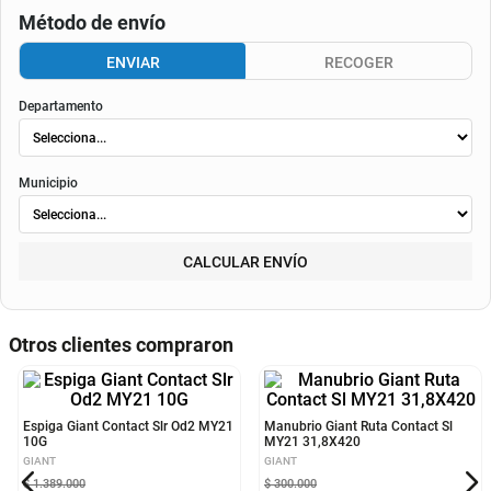
Consulta aquí tu cupo.
El valor final de la cuota dependerá de
la tasa aplicable al momento del otorgamiento del
crédito
, de la periodicidad elegida, así como de los costos de fianza, seguro o
costos de
envió
. Según el decreto 1074 de 2015 el valor de la cuota y los componentes serán
indicados al momento del pago y en el contrato.
Método de envío
ENVIAR
RECOGER
Departamento
Municipio
CALCULAR ENVÍO